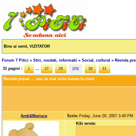
Bine ai venit, VIZITATOR
Forum 7 Pitici
»
Stiri, noutati, informatii
»
Social, cultural
»
Revista pre
31 pagini :
...
1
27
28
[29]
30
31
Revista presei ... sau ce mai scrie lumea la ziare
Andi&Mariuca
Scris:
Friday, June 29, 2007 3:40 PM
Kiki wrote: