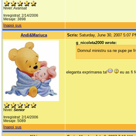
Nivel: Avansat
Inregistrat: 2/14/2006
Mesaje: 3898
Inapoi sus
Andi&Mariuca
Scris:
Saturday, June 30, 2007 5:07 
g_nicoleta2000 wrote:
Domnul ministru sa ne pupe pe f
eleganta exprimarea ta!
eu as fi f
Nivel:
Senior
Inregistrat: 2/14/2006
Mesaje: 5089
Inapoi sus