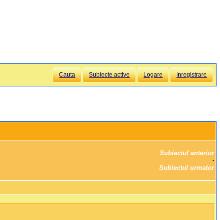
Cauta
Subiecte active
Logare
Inregistrare
Subiectul anterior
		·

Subiectul urmator