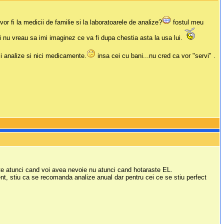
r fi la medicii de familie si la laboratoarele de analize?
fostul meu
ci nu vreau sa imi imaginez ce va fi dupa chestia asta la usa lui.
ici analize si nici medicamente.
insa cei cu bani...nu cred ca vor "servi" .
tate atunci cand voi avea nevoie nu atunci cand hotaraste EL.
nt, stiu ca se recomanda analize anual dar pentru cei ce se stiu perfect