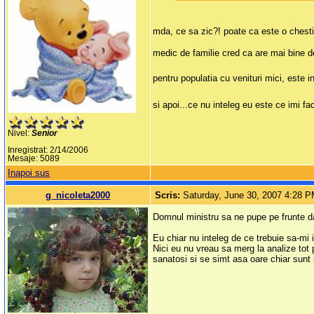
mda, ce sa zic?! poate ca este o chestie 
medic de familie cred ca are mai bine de 
pentru populatia cu venituri mici, este i
si apoi...ce nu inteleg eu este ce imi f
Nivel:
Senior
Inregistrat: 2/14/2006
Mesaje: 5089
Inapoi sus
g_nicoleta2000
Scris:
Saturday, June 30, 2007 4:28 
Domnul ministru sa ne pupe pe frunte
Eu chiar nu inteleg de ce trebuie sa-mi
Nici eu nu vreau sa merg la analize tot
sanatosi si se simt asa oare chiar sun