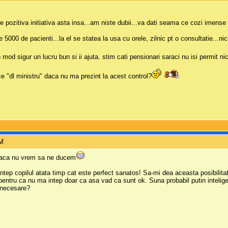
pozitiva initiativa asta insa...am niste dubii...va dati seama ce cozi imense vo
5000 de pacienti...la el se statea la usa cu orele, zilnic pt o consultatie...ni
n mod sigur un lucru bun si ii ajuta. stim cati pensionari saraci nu isi permit n
ace "dl ministru" daca nu ma prezint la acest control?
PM
 daca nu vrem sa ne ducem
 intep copilul atata timp cat este perfect sanatos! Sa-mi dea aceasta posibili
 pentru ca nu ma intep doar ca asa vad ca sunt ok. Suna probabil putin intelige
t necesare?