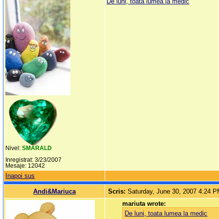
De luni, toata lumea la medic
Nivel:
SMARALD
Inregistrat: 3/23/2007
Mesaje: 12042
Inapoi sus
Andi&Mariuca
Scris:
Saturday, June 30, 2007 4:24 
mariuta wrote:
De luni, toata lumea la medic