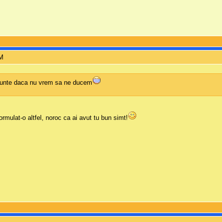
PM
runte daca nu vrem sa ne ducem
ormulat-o altfel, noroc ca ai avut tu bun simt!