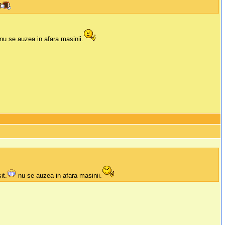
nu se auzea in afara masinii.
it.
nu se auzea in afara masinii.