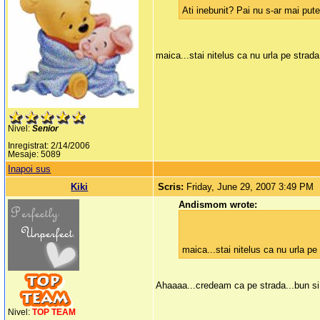
Ati inebunit? Pai nu s-ar mai pute
maica...stai nitelus ca nu urla pe strada.
Nivel:
Senior
Inregistrat: 2/14/2006
Mesaje: 5089
Inapoi sus
Kiki
Scris:
Friday, June 29, 2007 3:49 PM
Andismom wrote:
maica...stai nitelus ca nu urla pe 
Ahaaaa...credeam ca pe strada...bun si
Nivel:
TOP TEAM