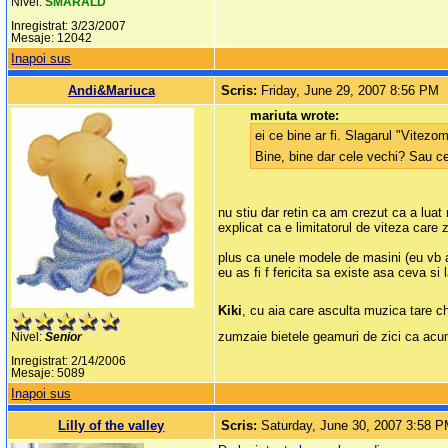
Nivel:
SMARALD
Inregistrat: 3/23/2007
Mesaje: 12042
Inapoi sus
Andi&Mariuca
Scris:
Friday, June 29, 2007 8:56 PM
mariuta wrote:
ei ce bine ar fi. Slagarul "Vitez
Bine, bine dar cele vechi? Sau ce
nu stiu dar retin ca am crezut ca a luat
explicat ca e limitatorul de viteza car
plus ca unele modele de masini (eu vb ai
eu as fi f fericita sa existe asa ceva si l
Kiki
, cu aia care asculta muzica tare ch
zumzaie bietele geamuri de zici ca acu
Nivel:
Senior
Inregistrat: 2/14/2006
Mesaje: 5089
Inapoi sus
Lilly of the valley
Scris:
Saturday, June 30, 2007 3:58 