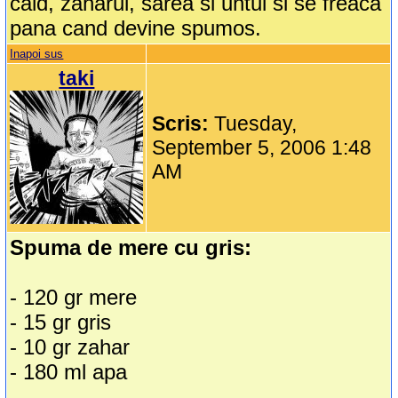
cald, zaharul, sarea si untul si se freaca
pana cand devine spumos.
Inapoi sus
taki
Scris:
Tuesday,
September 5, 2006 1:48
AM
Spuma de mere cu gris:
- 120 gr mere
- 15 gr gris
- 10 gr zahar
- 180 ml apa