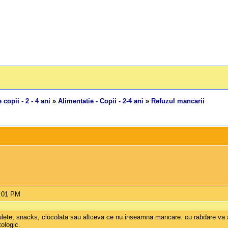
 copii - 2 - 4 ani
»
Alimentatie - Copii - 2-4 ani
»
Refuzul mancarii
8:01 PM
fulete, snacks, ciocolata sau altceva ce nu inseamna mancare. cu rabdare va 
ologic.