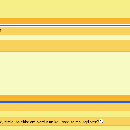
M
M
, nimic, ba chiar am pierdut un kg...oare sa ma ingrijorez?