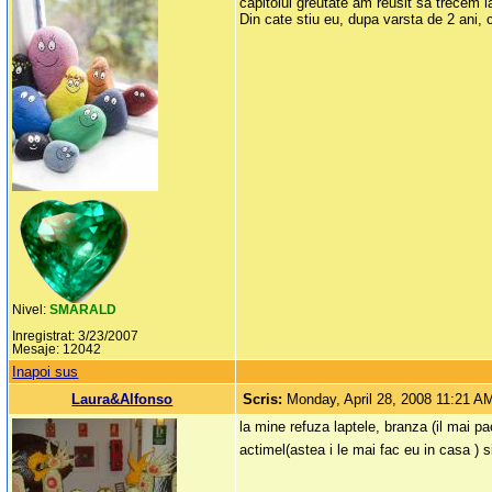
capitolul greutate am reusit sa trecem l
Din cate stiu eu, dupa varsta de 2 ani, 
Nivel:
SMARALD
Inregistrat: 3/23/2007
Mesaje: 12042
Inapoi sus
Laura&Alfonso
Scris:
Monday, April 28, 2008 11:21 A
la mine refuza laptele, branza (il mai pa
actimel(astea i le mai fac eu in casa ) 