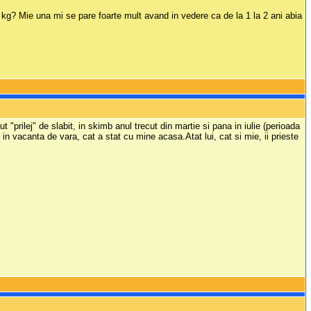
 kg? Mie una mi se pare foarte mult avand in vedere ca de la 1 la 2 ani abia
t "prilej" de slabit, in skimb anul trecut din martie si pana in iulie (perioada
n vacanta de vara, cat a stat cu mine acasa.Atat lui, cat si mie, ii prieste