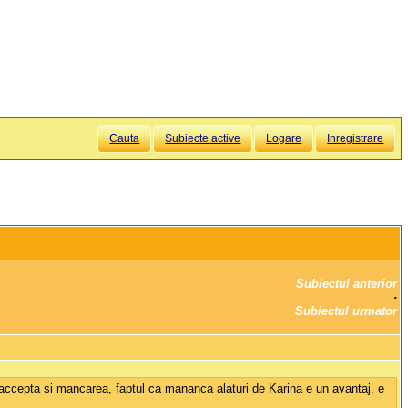
Cauta
Subiecte active
Logare
Inregistrare
Subiectul anterior
		·

Subiectul urmator
accepta si mancarea, faptul ca mananca alaturi de Karina e un avantaj. e