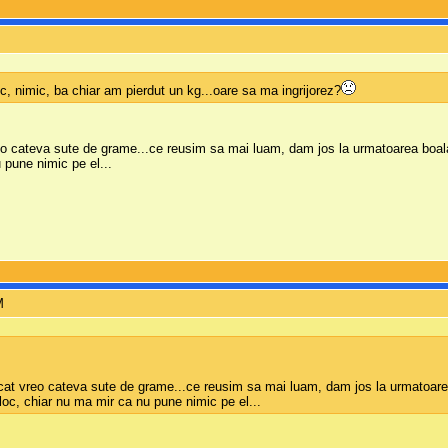
, nimic, ba chiar am pierdut un kg...oare sa ma ingrijorez?
reo cateva sute de grame...ce reusim sa mai luam, dam jos la urmatoarea boal
 pune nimic pe el...
M
ecat vreo cateva sute de grame...ce reusim sa mai luam, dam jos la urmatoare
eloc, chiar nu ma mir ca nu pune nimic pe el...