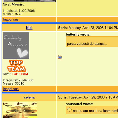
Nivel:
Maestru
Inregistrat: 11/22/2006
Mesaje: 9778
Inapoi sus
Kiki
Scris:
Monday, April 28, 2008 11:04 P
butterfly wrote:
parca vorbesti de darius...
Nivel:
TOP TEAM
Inregistrat: 2/14/2006
Mesaje: 36610
Inapoi sus
celena
Scris:
Tuesday, April 29, 2008 7:13 A
sousourel wrote:
noi nu am reusit sa luam nimic