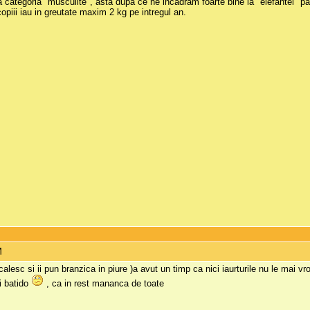
a categoria "musculite", asta dupa ce ne incadram foarte bine la "elefantei" pa
copiii iau in greutate maxim 2 kg pe intregul an.
M
calesc si ii pun branzica in piure )a avut un timp ca nici iaurturile nu le mai vr
si batido
, ca in rest mananca de toate