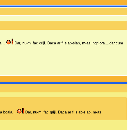
a...
Dar, nu-mi fac griji. Daca ar fi slab-slab, m-as ingrijora....dar cum
a boala...
Dar, nu-mi fac griji. Daca ar fi slab-slab, m-as