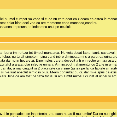
 nici nu mai cumpar sa vada si el ca nu este,doar ca ziceam ca astea le man
mancat chiar bine,deci vad ca are momente cand mananca,cand nu
 mananca impreuna,se indeamna unul pe celalalt
. Ioana imi refuza tot timpul mancarea. Nu voia decat lapte, iaurt, cascaval
 febra, nu tu alt simptom, pina cand intr-o dimineata mi s-a parut ca urina are 
a dar nu in fiecare zi. Bineinteles ca s-a dovedit a fi o infectie urinara asa c
ultatul a aratat clar infectie urinara. Am inceput tratamentul cu 2 zile in urma
rnita, a mai ciugulit si 2 placintele cu visine (astea pe langa laptele si iaurtu
 si n-a luat absolut nimic in plus. M-am consultat cu dr. dar mi-a spus ca exis
arii. bine ca am fost pe faza totusi si am simtit mirosul ciudat al urinei si am
caval in perioadele de inapetenta, zau daca nu as fi multumita! Dar ea nu inghi