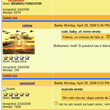
Nivel:
MEMBRU FONDATOR
Inregistrat: 4/4/2006
Mesaje: 8978
Inapoi sus
celena
Scris:
Monday, April 28, 2008 5:46 PM
cute_baby_of_mine wrote:
Celena, ce minune de fata ai...
Multumesc mult! Si puiutzul tau e dulce
Nivel: Grupa mica
Inregistrat: 2/8/2008
Mesaje: 240
Inapoi sus
sousourel
Scris:
Monday, April 28, 2008 9:53 PM
mariuta wrote:
Din cate stiu eu, dupa varsta de 2
Nivel:
Senior
Inregistrat: 2/18/2006
noi nu am reusit sa luam nimic, nimi
Mesaje: 7688