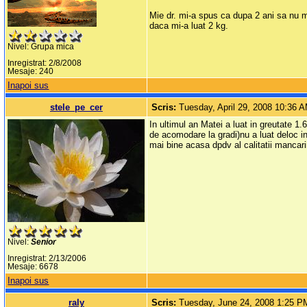
Mie dr. mi-a spus ca dupa 2 ani sa nu m
daca mi-a luat 2 kg.
Nivel: Grupa mica
Inregistrat: 2/8/2008
Mesaje: 240
Inapoi sus
stele_pe_cer
Scris:
Tuesday, April 29, 2008 10:36 
In ultimul an Matei a luat in greutate 1.6
de acomodare la gradi)nu a luat deloc in
mai bine acasa dpdv al calitatii mancarii
Nivel:
Senior
Inregistrat: 2/13/2006
Mesaje: 6678
Inapoi sus
raly
Scris:
Tuesday, June 24, 2008 1:25 P