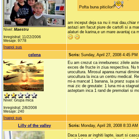
Pofta buna piticilor!
am inceput deja sa nu ii mai dau,chiar
astazi am facut piure de cartofi si a 
Nivel:
Maestru
alaturi de karina,e un mare avantaj ca
Inregistrat: 11/22/2006
Mesaje: 9778
Inapoi sus
celena
Scris:
Sunday, April 27, 2008 4:45 PM
Eu am crezut ca innebunesc zilele astea
exces de fructe in ziua respectiva. Nu tu
urocultura. Mirosul aparea numai dimineat
urocultura la inca un centru medical. Rez
mi-a mancat 1 banana, la pranz supa si ca
mai zic de greutate: 1 luna mi-a stagnat
asteptam inca 1 rand de premolari si mol
Nivel: Grupa mica
Inregistrat: 2/8/2008
Mesaje: 240
Inapoi sus
Lilly of the valley
Scris:
Monday, April 28, 2008 8:33 AM
Daca Leea ar inghiti lapte, iaurt si cas