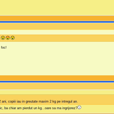
 foc!
 ani, copiii iau in greutate maxim 2 kg pe intregul an.
c, ba chiar am pierdut un kg...oare sa ma ingrijorez?