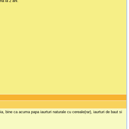
na la 2 ani.
oia, bine ca acuma papa iaurturi naturale cu cereale(rar), iaurturi de baut si