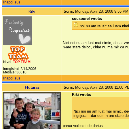
Inapoi sus
Kiki
Scris:
Monday, April 28, 2008 9:55 PM
sousourel wrote:
noi nu am reusit sa luam nimic
Nici noi nu am luat mai nimic, decat v
n-are stare deloc, chiar nu ma mir ca nu
Nivel:
TOP TEAM
Inregistrat: 2/14/2006
Mesaje: 36610
Inapoi sus
Fluturas
Scris:
Monday, April 28, 2008 11:00 P
Kiki wrote:
Nici noi nu am luat mai nimic, d
ingrijora....dar cum n-are stare d
parca vorbesti de darius...