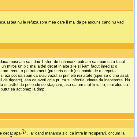
anca,astea nu le refuza.sora mea care ii mai da pe ascuns cand nu vad
, daca reuseam sa-i dau 1 sfert de banana/zi puteam sa spun ca a facut
un miros un pic mai altfel decat in alte zile si i-am facut imediat o
a am trecut-o pe tratament (prescris de dr.)nu inainte de a-i repeta
 si azi pot sa spun ca s-au vazut si primele rezultate (sper sa o tina asa):
l de rigoare), asa ca aveti grija pt. ca si infectia urinara da inapetenta. Nu
ta si astfel de perioade de stagnare, asa ca am stat linistita, mai ales ca
 putut sa actionez la timp.
te decat apa
, iar cand mananca zici ca intra in recuperari, oricum la