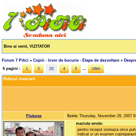
Bine ai venit, VIZITATOR
Forum 7 Pitici
»
Copiii - Izvor de bucurie - Etape de dezvoltare
»
Despre
6 pagini :
...
1
2
[3]
4
5
Ultim
Refuzul mancarii
Fluturas
Scris:
Thursday, November 29, 2007 
mariuta wrote:
pentru inceput sisteaza orice pu
indicat si un examen coproparazit