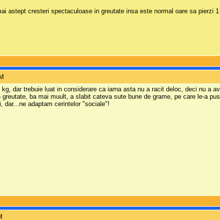
ai astept cresteri spectaculoase in greutate insa este normal oare sa pierzi 1
AM
 kg, dar trebuie luat in considerare ca iarna asta nu a racit deloc, deci nu a avu
 greutate, ba mai muult, a slabit cateva sute bune de grame, pe care le-a pus i
, dar...ne adaptam cerintelor "sociale"!
M