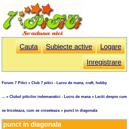
Cauta
Subiecte active
Logare
Inregistrare
Forum 7 Pitici
»
Club 7 pitici - Lucru de mana, craft, hobby
...
»
Clubul piticilor indemanatici - Lucru de mana
»
Lectii despre cum
se tricoteaza, cum se croseteaza
»
punct in diagonala
punct in diagonala