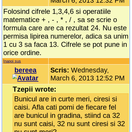
March 6, 2013 12:32 PM
Folosind cifrele 1,3,4,6 si operatiile
matematice + , - , * , / , sa se scrie o
formula care are ca rezultat 24. Nu este
permisa lipirea numerelor, adica sa unim
1 cu 3 sa faca 13. Cifrele se pot pune in
orice ordine.
Inapoi sus
bereea
Scris:
Wednesday,
March 6, 2013 12:52 PM
Tzepii wrote:
Bunicul are in curte meri, ciresi si
caisi. Afla cati pomi de fiecare fel
are bunicul in gradina, stiind ca 32
nu sunt caisi, 32 nu sunt ciresi si 32
nu sunt meri?