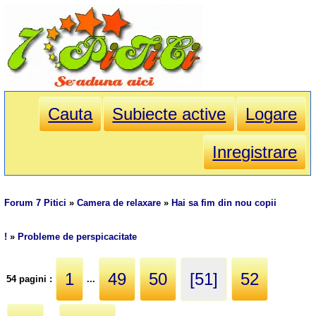
Cauta
Subiecte active
Logare
Inregistrare
Forum 7 Pitici
»
Camera de relaxare
»
Hai sa fim din nou copii
!
»
Probleme de perspicacitate
1
49
50
[51]
52
54 pagini :
...