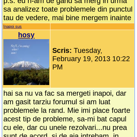
p.s. eu n-am de gand sa merg in urma
sa analizez toate problemele din punctul
tau de vedere, mai bine mergem inainte
Inapoi sus
hosy
Scris:
Tuesday,
February 19, 2013 10:22
PM
hai sa nu va fac sa mergeti inapoi, dar
am gasit tarziu forumul si am luat
problemele la rand. Mie imi place foarte
acest tip de probleme, sa-mi bat capul
cu ele, dar cu unele rezolvari...nu prea
sunt de acord, si de aia intrebam. in