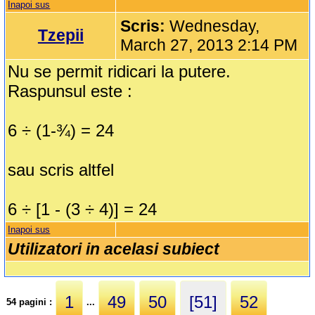
Inapoi sus
Scris:
Wednesday,
Tzepii
March 27, 2013 2:14 PM
Nu se permit ridicari la putere.
Raspunsul este :
6 ÷ (1-¾) = 24
sau scris altfel
6 ÷ [1 - (3 ÷ 4)] = 24
Inapoi sus
Utilizatori in acelasi subiect
1
49
50
[51]
52
54 pagini :
...