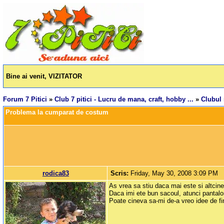
Bine ai venit, VIZITATOR
Forum 7 Pitici
»
Club 7 pitici - Lucru de mana, craft, hobby ...
»
Clubul
Problema la cumparat de costum
rodica83
Scris:
Friday, May 30, 2008 3:09 PM
As vrea sa stiu daca mai este si altcin
Daca imi ete bun sacoul, atunci pantal
Poate cineva sa-mi de-a vreo idee de f