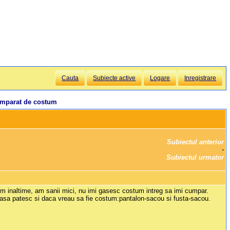
Cauta
Subiecte active
Logare
Inregistrare
umparat de costum
Subiectul anterior
		·

Subiectul urmator
2m inaltime, am sanii mici, nu imi gasesc costum intreg sa imi cumpar.
asa patesc si daca vreau sa fie costum:pantalon-sacou si fusta-sacou.