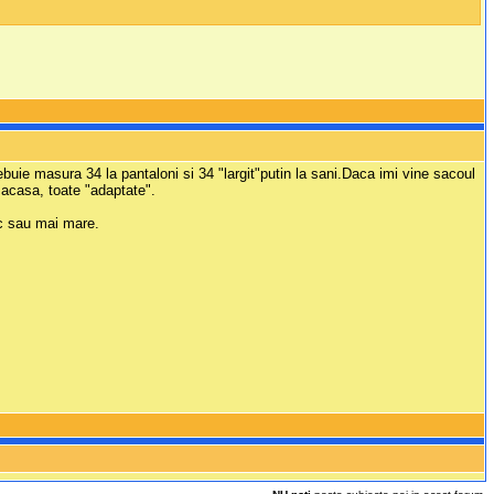
ebuie masura 34 la pantaloni si 34 "largit"putin la sani.Daca imi vine sacoul
e acasa, toate "adaptate".
ic sau mai mare.