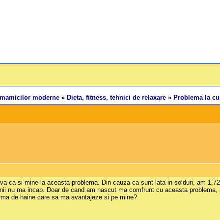
 mamicilor moderne
»
Dieta, fitness, tehnici de relaxare
»
Problema la c
eva ca si mine la aceasta problema. Din cauza ca sunt lata in solduri, am 1,7
onii nu ma incap. Doar de cand am nascut ma comfrunt cu aceasta problema, 
irma de haine care sa ma avantajeze si pe mine?