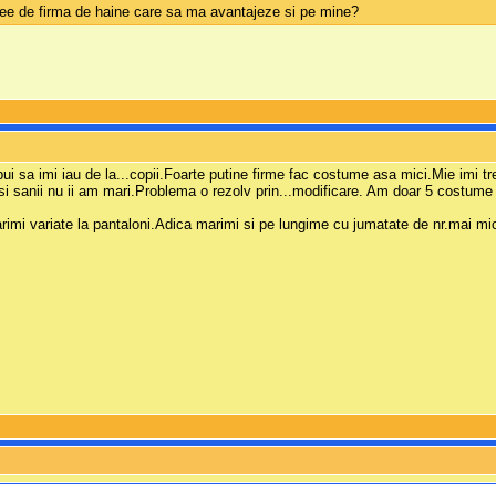
dee de firma de haine care sa ma avantajeze si pe mine?
bui sa imi iau de la...copii.Foarte putine firme fac costume asa mici.Mie imi tr
, desi sanii nu ii am mari.Problema o rezolv prin...modificare. Am doar 5 costum
imi variate la pantaloni.Adica marimi si pe lungime cu jumatate de nr.mai m