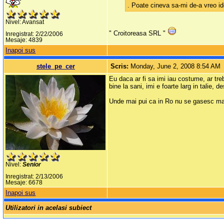
. Poate cineva sa-mi de-a vreo i
Nivel: Avansat
" Croitoreasa SRL "
Inregistrat: 2/22/2006
Mesaje: 4839
Inapoi sus
stele_pe_cer
Scris:
Monday, June 2, 2008 8:54 AM
Eu daca ar fi sa imi iau costume, ar tre
bine la sani, imi e foarte larg in talie
Unde mai pui ca in Ro nu se gasesc mar
Nivel:
Senior
Inregistrat: 2/13/2006
Mesaje: 6678
Inapoi sus
Utilizatori in acelasi subiect