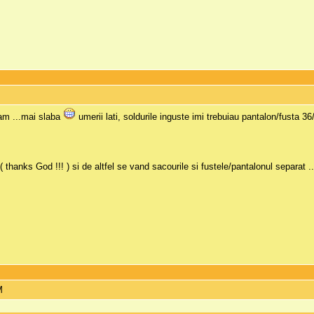
am ...mai slaba
umerii lati, soldurile inguste imi trebuiau pantalon/fusta 3
 thanks God !!! ) si de altfel se vand sacourile si fustele/pantalonul separat .
M