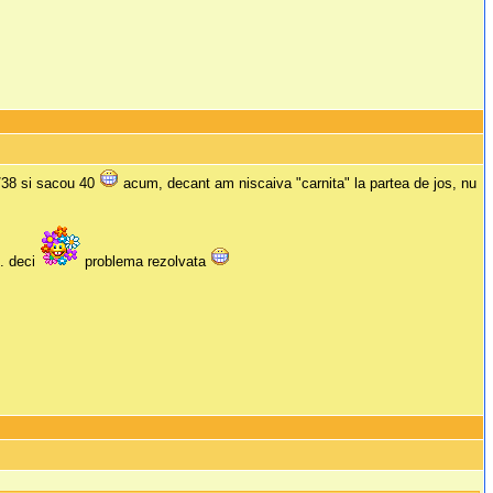
6/38 si sacou 40
acum, decant am niscaiva "carnita" la partea de jos, nu
.. deci
problema rezolvata