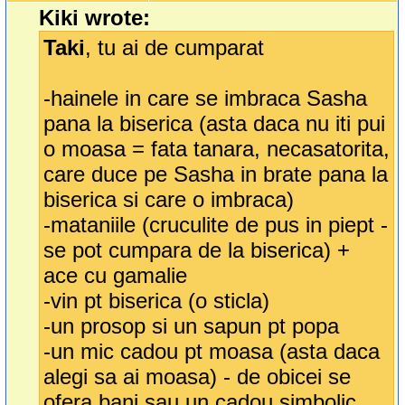
Kiki wrote:
Taki
, tu ai de cumparat
-hainele in care se imbraca Sasha
pana la biserica (asta daca nu iti pui
o moasa = fata tanara, necasatorita,
care duce pe Sasha in brate pana la
biserica si care o imbraca)
-mataniile (cruculite de pus in piept -
se pot cumpara de la biserica) +
ace cu gamalie
-vin pt biserica (o sticla)
-un prosop si un sapun pt popa
-un mic cadou pt moasa (asta daca
alegi sa ai moasa) - de obicei se
ofera bani sau un cadou simbolic