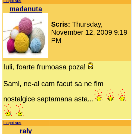
Inapoi sus
madanuta
Scris:
Thursday,
November 12, 2009 9:19
PM
Iuli, foarte frumoasa poza!
Sami, ne-ai cam facut sa ne fim
nostalgice saptamana asta...
Inapoi sus
raly