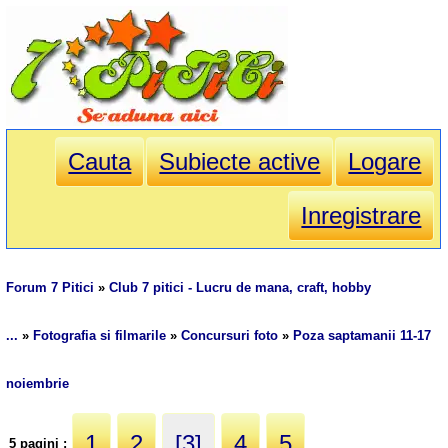
Cauta
Subiecte active
Logare
Inregistrare
Forum 7 Pitici
»
Club 7 pitici - Lucru de mana, craft, hobby
...
»
Fotografia si filmarile
»
Concursuri foto
»
Poza saptamanii 11-17
noiembrie
1
2
[3]
4
5
5 pagini :