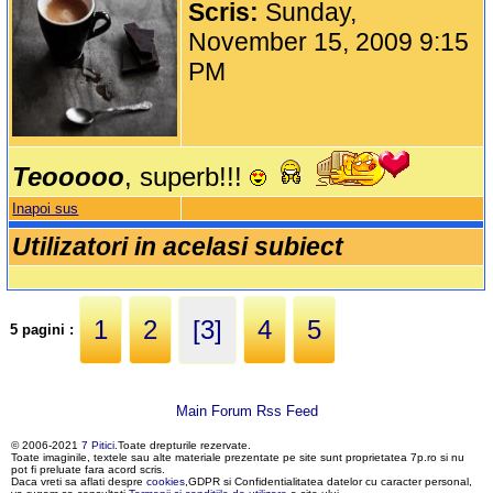
Scris:
Sunday,
November 15, 2009 9:15
PM
Teooooo
, superb!!!
Inapoi sus
Utilizatori in acelasi subiect
1
2
[3]
4
5
5 pagini :
Main Forum Rss Feed
© 2006-2021
7 Pitici
.Toate drepturile rezervate.
Toate imaginile, textele sau alte materiale prezentate pe site sunt proprietatea 7p.ro si nu
pot fi preluate fara acord scris.
Daca vreti sa aflati despre
cookies
,GDPR si Confidentialitatea datelor cu caracter personal,