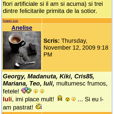
flori artificiale si il am si acuma) si trei
dintre felicitarile primita de la sotior.
Inapoi sus
Anelise
Scris:
Thursday,
November 12, 2009 9:18
PM
Georgy, Madanuta, Kiki, Cris85,
Mariana, Teo, Iuli,
multumesc frumos,
fetele!
Iuli
, imi place mult!
... Si eu l-
am pastrat!