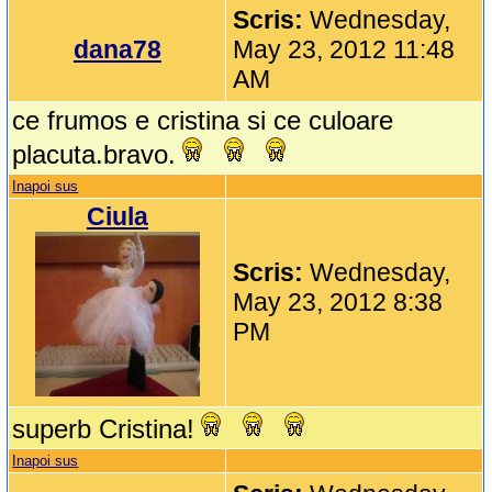
Scris:
Wednesday,
dana78
May 23, 2012 11:48
AM
ce frumos e cristina si ce culoare
placuta.bravo.
Inapoi sus
Ciula
Scris:
Wednesday,
May 23, 2012 8:38
PM
superb Cristina!
Inapoi sus