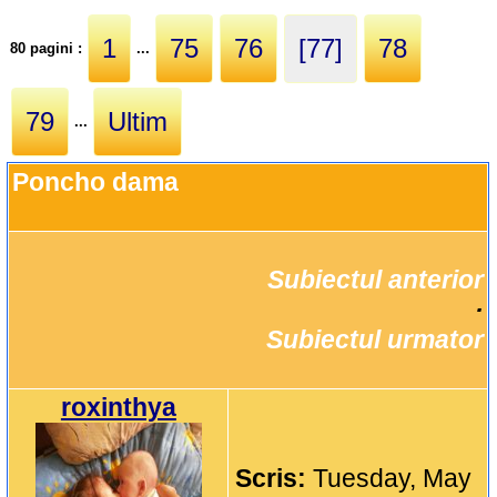
1
75
76
[77]
78
80 pagini :
...
79
Ultim
...
Poncho dama
Subiectul anterior
		·

Subiectul urmator
roxinthya
Scris:
Tuesday, May