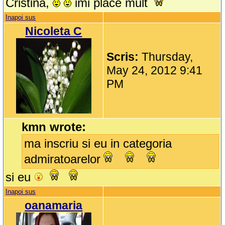
Cristina,
imi place mult
Inapoi sus
Nicoleta C
Scris:
Thursday,
May 24, 2012 9:41
PM
kmn wrote:
ma inscriu si eu in categoria
admiratoarelor
si eu
Inapoi sus
oanamaria