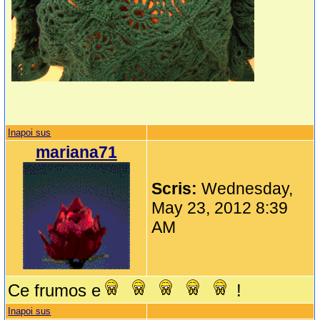
Inapoi sus
mariana71
Scris:
Wednesday,
May 23, 2012 8:39
AM
Ce frumos e
!
Inapoi sus