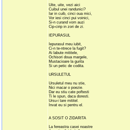
Uite, uite, vezi aici
Cuibul unei randunici?
Iar in cuib, cinci oua mici,
Vor iesi cinci pui voinici,
Si-n curand vom auzi
Cip-cirip in zori de zi.
IEPURASUL
Iepurasul meu iubit,
Ci-n te-ntrece la fugit?
Ai labute mititele,
Ochisori doua margele,
Mustacioare la gurita
Si un petic de codita.
URSULETUL
Ursuletul meu nu stie,
Nici macar o poezie.
Dar eu stiu cate poftesti
Ti le spun, daca doresti.
Ursu-i tare mititel.
Invat eu si pentru el.
A SOSIT O ZIDARITA
La fereastra casei noastre