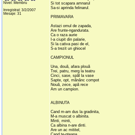
Nivel: Membru
Si tot scapara amnarul
Sa-si aprinda felinarul.
Inregistrat: 3/2/2007
Mesaje: 31
PRIMAVARA
Astazi omul de zapada,
Are frunte-ngandurata.
Ca o raza aurie
I-a ciupit din palarie,
Si la cativa pasi de el,
S-a trezit un ghiocel
CAMPIONUL
Una, douã, afara plouã
Trei, patru, merg la teatru
Cinci, sase, spãl la vase
Sapte, opt, mãnânc compot
Nouã, zece, apã rece
Am un campion.
ALBINUTA
Cand m-am dus la gradinita,
M-a muscat o albinita.
Minti, minti,
Ca albina n-are dinti.
Are un ac mititel,
Cand te-nteapa,