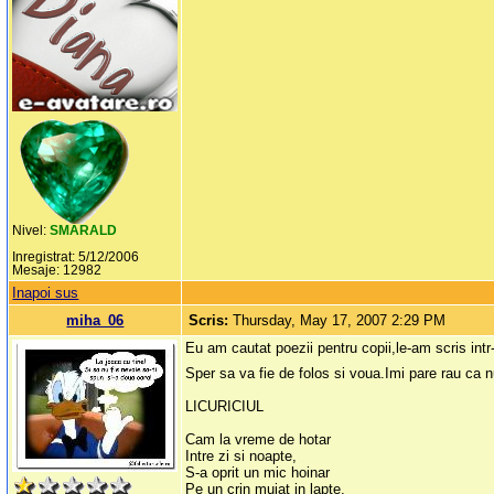
Nivel:
SMARALD
Inregistrat: 5/12/2006
Mesaje: 12982
Inapoi sus
miha_06
Scris:
Thursday, May 17, 2007 2:29 PM
Eu am cautat poezii pentru copii,le-am scris intr
Sper sa va fie de folos si voua.Imi pare rau ca n
LICURICIUL
Cam la vreme de hotar
Intre zi si noapte,
S-a oprit un mic hoinar
Pe un crin muiat in lapte,