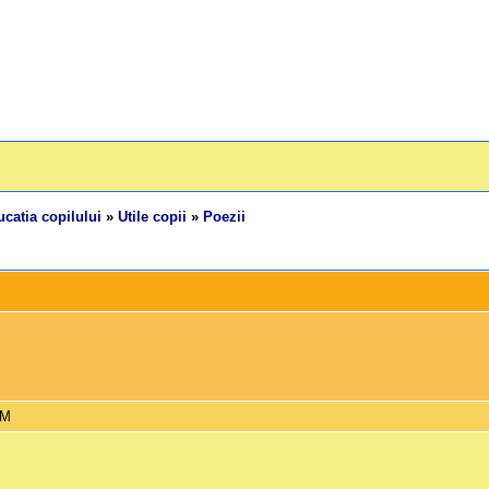
catia copilului
»
Utile copii
»
Poezii
AM