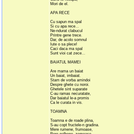
Mori de el.
APA RECE
Cu sapun ma spal
Si cu apa rece...
Ne-ndurat clabucul
Printre gene trece.
Dar, de acolo somnul
Iute o sa plece!
Caci daca ma spal
Sunt vioi cat zece...
BAIATUL MAMEI
Are mama un baiat
Un baiat, imbaiat.
Stam de vorba amindoi
Despre ghete cu noroi.
Ghetele sint suparate
C-au ramas necuratate,
Dar baiatul le-a promis
Ca le curata in vis.
TOAMNA
Toamna e de roade plina,
S-au copt fructele-n gradina.
Mere rumene, frumoase,
Pere galbene, zemoase,