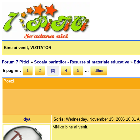
Bine ai venit, VIZITATOR
Forum 7 Pitici
»
Scoala parintilor - Resurse si materiale educative
»
Edu
6 pagini :
...
1
2
[3]
4
5
Ultim
Poezii
dya
Scris:
Wednesday, November 15, 2006 10:31 
MNiko bine ai venit.