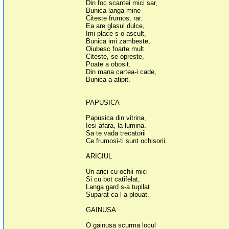
Din foc scantei mici sar,
Bunica langa mine
Citeste frumos, rar.
Ea are glasul dulce,
Imi place s-o ascult,
Bunica imi zambeste,
Oiubesc foarte mult.
Citeste, se opreste,
Poate a obosit.
Din mana cartea-i cade,
Bunica a atipit.
PAPUSICA
Papusica din vitrina,
Iesi afara, la lumina.
Sa te vada trecatorii
Ce frumosi-ti sunt ochisorii.
ARICIUL
Un arici cu ochii mici
Si cu bot catifelat,
Langa gard s-a tupilat
Suparat ca l-a plouat.
GAINUSA
O gainusa scurma locul