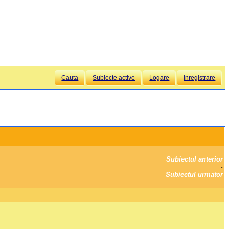
Cauta
Subiecte active
Logare
Inregistrare
Subiectul anterior
		·

Subiectul urmator