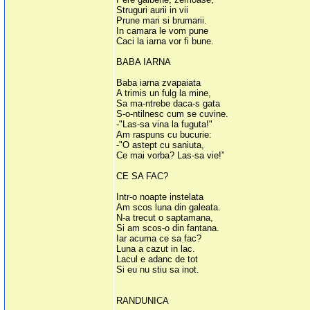
Struguri aurii in vii
Prune mari si brumarii.
In camara le vom pune
Caci la iarna vor fi bune.
BABA IARNA
Baba iarna zvapaiata
A trimis un fulg la mine,
Sa ma-ntrebe daca-s gata
S-o-ntilnesc cum se cuvine.
-"Las-sa vina la fuguta!"
Am raspuns cu bucurie:
-"O astept cu saniuta,
Ce mai vorba? Las-sa vie!”
CE SA FAC?
Intr-o noapte instelata
Am scos luna din galeata.
N-a trecut o saptamana,
Si am scos-o din fantana.
Iar acuma ce sa fac?
Luna a cazut in lac.
Lacul e adanc de tot
Si eu nu stiu sa inot.
RANDUNICA