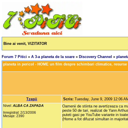
Bine ai venit, VIZITATOR
Forum 7 Pitici
»
A 3-a planeta de la soare
»
Discovery Channel
»
planet
planeta in pericol - HOME un film despre schimbari climatice, resurse a
Tzepii
Scris:
Tuesday, June 9, 2009 12:06 A
Nivel:
ALBA CA ZAPADA
Oamenii de stiinta ne avertizeaza ca m
peste 50 de tari, realizat de Yann Arthu
Inregistrat: 2/13/2006
puteti gasi pe YouTube variante in toate
Mesaje: 2390
(Home a fot difuzat simultan in majoritat