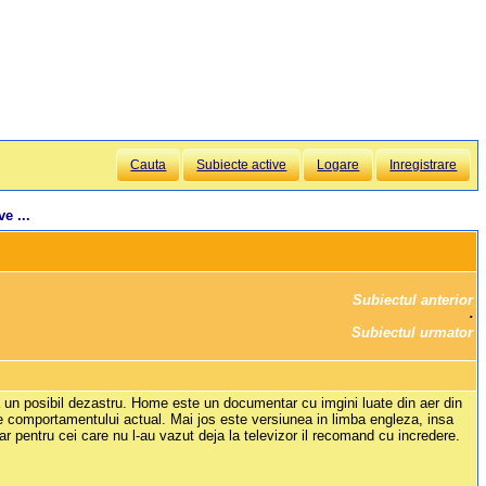
Cauta
Subiecte active
Logare
Inregistrare
e ...
Subiectul anterior
		·

Subiectul urmator
 un posibil dezastru. Home este un documentar cu imgini luate din aer din
le comportamentului actual. Mai jos este versiunea in limba engleza, insa
ar pentru cei care nu l-au vazut deja la televizor il recomand cu incredere.