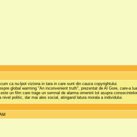
M
cum ca nu-lpot viziona in tara in care sunt din cauza copyrightului.
spre global warming "An inconvenient truth", prezentat de Al Gore, care-a lu
este un film care trage un semnal de alarma omenirii tot asupra consecintelor 
 nivel politic, dar mai ales social, atingand latura morala a individului.
 AM