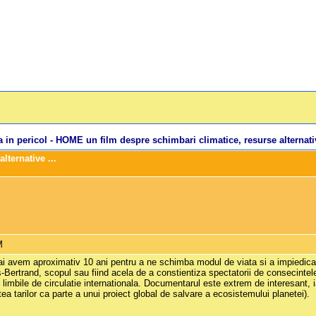
a in pericol - HOME un film despre schimbari climatice, resurse alternativ
lternative ...
M
ai avem aproximativ 10 ani pentru a ne schimba modul de viata si a impiedica
s-Bertrand, scopul sau fiind acela de a constientiza spectatorii de consecinte
 limbile de circulatie internationala. Documentarul este extrem de interesant, i
ea tarilor ca parte a unui proiect global de salvare a ecosistemului planetei).