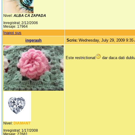
Nivel:
ALBA CA ZAPADA
Inregistrat: 2/12/2006
Mesaje: 17964
Inapoi sus
ingerash
Scris:
Wednesday, July 29, 2009 9:35
Este restrictionat
dar daca dati dublu
Nivel:
DIAMANT
Inregistrat: 1/17/2008
Mesaje: 27681