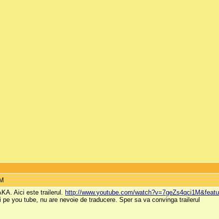
PM
A. Aici este trailerul.
http://www.youtube.com/watch?v=7geZs4qci1M&featu
i pe you tube, nu are nevoie de traducere. Sper sa va convinga trailerul