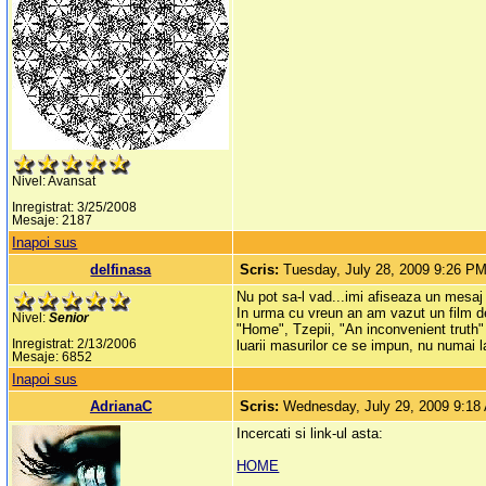
Nivel: Avansat
Inregistrat: 3/25/2008
Mesaje: 2187
Inapoi sus
delfinasa
Scris:
Tuesday, July 28, 2009 9:26 P
Nu pot sa-l vad...imi afiseaza un mesaj 
In urma cu vreun an am vazut un film de
Nivel:
Senior
"Home", Tzepii, "An inconvenient truth" 
Inregistrat: 2/13/2006
luarii masurilor ce se impun, nu numai la
Mesaje: 6852
Inapoi sus
AdrianaC
Scris:
Wednesday, July 29, 2009 9:18
Incercati si link-ul asta:
HOME