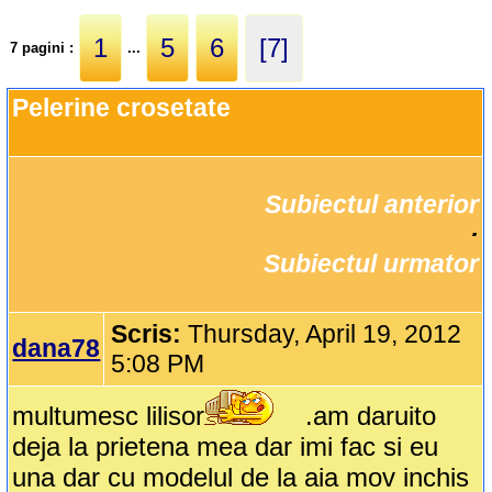
1
5
6
[7]
7 pagini :
...
Pelerine crosetate
Subiectul anterior
		·

Subiectul urmator
Scris:
Thursday, April 19, 2012
dana78
5:08 PM
multumesc lilisor
.am daruito
deja la prietena mea dar imi fac si eu
una dar cu modelul de la aia mov inchis