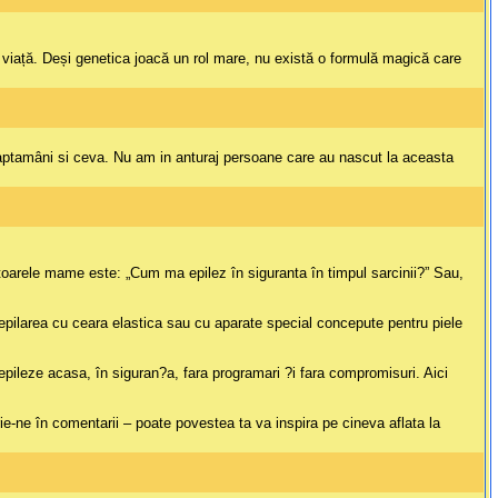
de viață. Deși genetica joacă un rol mare, nu există o formulă magică care
 saptamâni si ceva. Nu am in anturaj persoane care au nascut la aceasta
viitoarele mame este: „Cum ma epilez în siguranta în timpul sarcinii?” Sau,
epilarea cu ceara elastica sau cu aparate special concepute pentru piele
pileze acasa, în siguran?a, fara programari ?i fara compromisuri. Aici
ie-ne în comentarii – poate povestea ta va inspira pe cineva aflata la