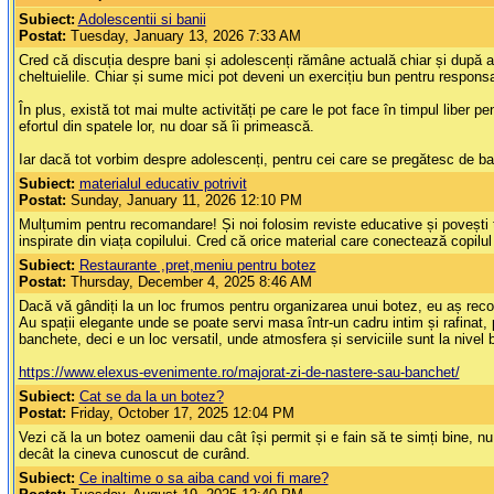
Subiect:
Adolescentii si banii
Postat:
Tuesday, January 13, 2026 7:33 AM
Cred că discuția despre bani și adolescenți rămâne actuală chiar și după atâ
cheltuielile. Chiar și sume mici pot deveni un exercițiu bun pentru responsa
În plus, există tot mai multe activități pe care le pot face în timpul liber 
efortul din spatele lor, nu doar să îi primească.
Iar dacă tot vorbim despre adolescenți, pentru cei care se pregătesc de b
Subiect:
materialul educativ potrivit
Postat:
Sunday, January 11, 2026 12:10 PM
Mulțumim pentru recomandare! Și noi folosim reviste educative și povești te
inspirate din viața copilului. Cred că orice material care conectează copilul c
Subiect:
Restaurante ,pret,meniu pentru botez
Postat:
Thursday, December 4, 2025 8:46 AM
Dacă vă gândiți la un loc frumos pentru organizarea unui botez, eu aș reco
Au spații elegante unde se poate servi masa într-un cadru intim și rafinat, 
banchete, deci e un loc versatil, unde atmosfera și serviciile sunt la nivel
https://www.elexus-evenimente.ro/majorat-zi-de-nastere-sau-banchet/
Subiect:
Cat se da la un botez?
Postat:
Friday, October 17, 2025 12:04 PM
Vezi că la un botez oamenii dau cât își permit și e fain să te simți bine, 
decât la cineva cunoscut de curând.
Subiect:
Ce inaltime o sa aiba cand voi fi mare?