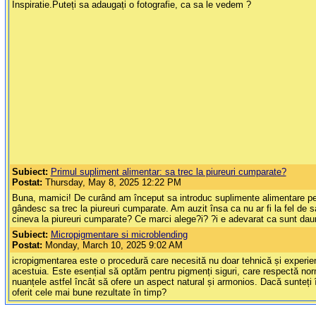
Inspiratie.Puteți sa adaugați o fotografie, ca sa le vedem ?
Subiect:
Primul supliment alimentar: sa trec la piureuri cumparate?
Postat:
Thursday, May 8, 2025 12:22 PM
Buna, mamici! De curând am început sa introduc suplimente alimentare pent
gândesc sa trec la piureuri cumparate. Am auzit însa ca nu ar fi la fel de s
cineva la piureuri cumparate? Ce marci alege?i? ?i e adevarat ca sunt dau
Subiect:
Micropigmentare si microblending
Postat:
Monday, March 10, 2025 9:02 AM
icropigmentarea este o procedură care necesită nu doar tehnică și experiență,
acestuia. Este esențial să optăm pentru pigmenți siguri, care respectă norm
nuanțele astfel încât să ofere un aspect natural și armonios. Dacă sunteți î
oferit cele mai bune rezultate în timp?