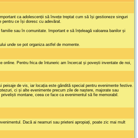
 important ca adolescenții să învețe treptat cum să își gestioneze singuri
te pentru ce își doresc cu adevărat.
în familie sau în comunitate. Important e să înțeleagă valoarea banilor și
vului unde se pot organiza astfel de momente.
 online. Pentru frica de întuneric am încercat și povești inventate de noi,
peisaje de vis, iar locația este gândită special pentru evenimente festive.
botezuri, ci și alte evenimente precum zile de naștere, majorate sau
de priveliști montane, ceea ce face ca evenimentul să fie memorabil.
 evenimentul. Dacă ai neamuri sau prieteni apropiați, poate zic mai mult