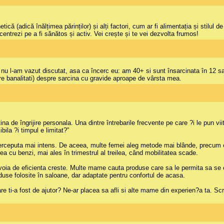
ă (adică înălțimea părinților) și alți factori, cum ar fi alimentația și stilul 
centrezi pe a fi sănătos și activ. Vei crește și te vei dezvolta frumos!
tlu nu l-am vazut discutat, asa ca încerc eu: am 40+ si sunt însarcinata în 12
pre banalitati) despre sarcina cu gravide aproape de vârsta mea.
tina de îngrijire personala. Una dintre întrebarile frecvente pe care ?i le pun 
ila ?i timpul e limitat?”
i perceputa mai intens. De aceea, multe femei aleg metode mai blânde, precum 
ea cu benzi, mai ales în trimestrul al treilea, când mobilitatea scade.
voia de eficienta creste. Multe mame cauta produse care sa le permita sa se e
oduse folosite în saloane, dar adaptate pentru confortul de acasa.
e ti-a fost de ajutor? Ne-ar placea sa afli si alte mame din experien?a ta. Scr