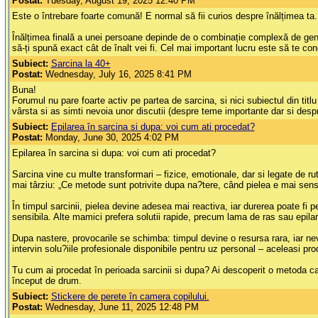
Postat:
Tuesday, August 19, 2025 12:40 PM
Este o întrebare foarte comună! E normal să fii curios despre înălțimea ta.
Înălțimea finală a unei persoane depinde de o combinație complexă de genetic
să-ți spună exact cât de înalt vei fi. Cel mai important lucru este să te con
Subiect:
Sarcina la 40+
Postat:
Wednesday, July 16, 2025 8:41 PM
Buna!
Forumul nu pare foarte activ pe partea de sarcina, si nici subiectul din ti
vârsta si as simti nevoia unor discutii (despre teme importante dar si des
Subiect:
Epilarea în sarcina si dupa: voi cum ati procedat?
Postat:
Monday, June 30, 2025 4:02 PM
Epilarea în sarcina si dupa: voi cum ati procedat?
Sarcina vine cu multe transformari – fizice, emotionale, dar si legate de ru
mai târziu: „Ce metode sunt potrivite dupa na?tere, când pielea e mai sensib
În timpul sarcinii, pielea devine adesea mai reactiva, iar durerea poate f
sensibila. Alte mamici prefera solutii rapide, precum lama de ras sau epilar
Dupa nastere, provocarile se schimba: timpul devine o resursa rara, iar ne
intervin solu?iile profesionale disponibile pentru uz personal – aceleasi pr
Tu cum ai procedat în perioada sarcinii si dupa? Ai descoperit o metoda car
început de drum.
Subiect:
Stickere de perete în camera copilului.
Postat:
Wednesday, June 11, 2025 12:48 PM