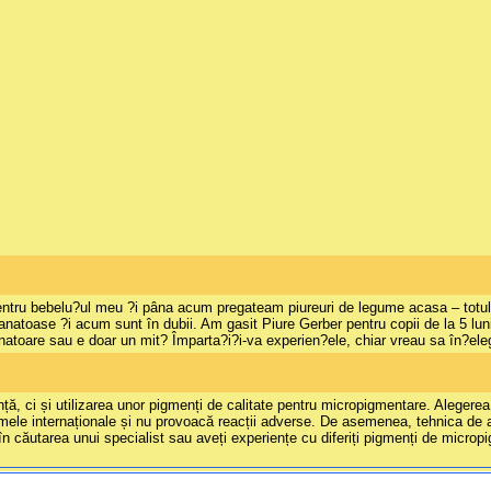
ru bebelu?ul meu ?i pâna acum pregateam piureuri de legume acasa – totul pro
anatoase ?i acum sunt în dubii. Am gasit Piure Gerber pentru copii de la 5 luni
natoare sau e doar un mit? Împarta?i?i-va experien?ele, chiar vreau sa în?ele
 ci și utilizarea unor pigmenți de calitate pentru micropigmentare. Alegerea pig
ele internaționale și nu provoacă reacții adverse. De asemenea, tehnica de apl
n căutarea unui specialist sau aveți experiențe cu diferiți pigmenți de micropi