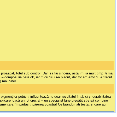
aspat, totul sub control. Dar, sa fiu sincera, asta îmi ia mult timp ?i ma
 – compozi?ia pare ok, iar micu?ului i-a placut, dar tot am emo?ii. A trecut
g mai bine!
menților potriviți influențează nu doar rezultatul final, ci și durabilitatea
icare joacă un rol crucial – un specialist bine pregătit știe să combine
gmentare, împărtășiți părerea voastră! Ce branduri ați testat și care au