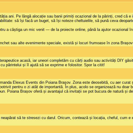
ția ani. Pe lângă alocație sau banii primiți ocazional de la părinți, cred că e
bilitate: să își facă un buget, să își noteze cheltuielile, să pună ceva deopar
pentru a câștiga un mic venit — de la proiecte online, până la ajutor ocazional 
anchet sau alte evenimente speciale, există și locuri frumoase în zona Brașo
rapeutice acasă, iar uneori completăm cu cărți audio sau activități DIY găsite
u părintelui și îl ajută să se exprime e folositor. Spor la citit!
manda Elexus Events din Poiana Brașov. Zona este deosebită, cu aer curat și 
potrivit pentru o zi atât de importantă. În plus, acolo se organizează nu doar 
 bun. Poiana Brașov oferă și avantajul că invitații se pot bucura de natură și 
nu neapărat să te stresezi cu darul. Oricum, contează și locația, cheful, cum e