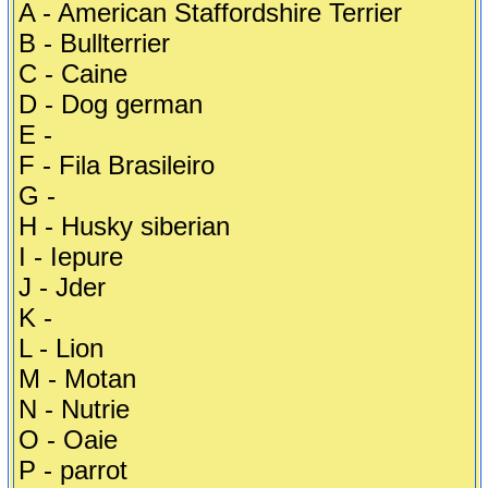
A - American Staffordshire Terrier
B - Bullterrier
C - Caine
D - Dog german
E -
F - Fila Brasileiro
G -
H - Husky siberian
I - Iepure
J - Jder
K -
L - Lion
M - Motan
N - Nutrie
O - Oaie
P - parrot