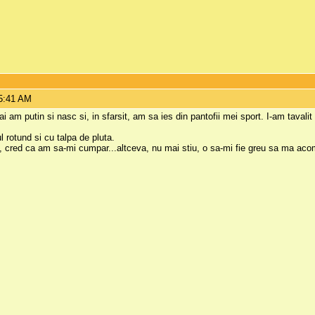
 5:41 AM
i am putin si nasc si, in sfarsit, am sa ies din pantofii mei sport. I-am tavalit 
 rotund si cu talpa de pluta.
a, cred ca am sa-mi cumpar...altceva, nu mai stiu, o sa-mi fie greu sa ma ac