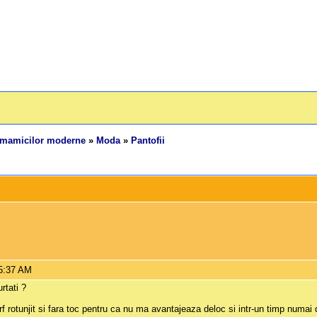
 mamicilor moderne
»
Moda
»
Pantofii
 5:37 AM
rtati ?
rf rotunjit si fara toc pentru ca nu ma avantajeaza deloc si intr-un timp numa