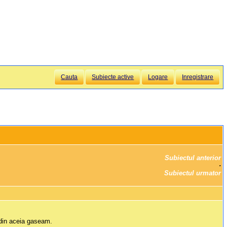
Cauta
Subiecte active
Logare
Inregistrare
Subiectul anterior
		·

Subiectul urmator
i din aceia gaseam.