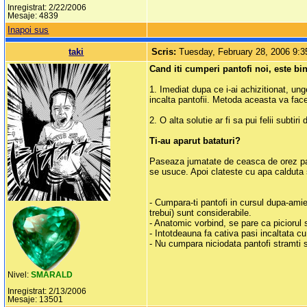
Inregistrat: 2/22/2006
Mesaje: 4839
Inapoi sus
taki
Scris:
Tuesday, February 28, 2006 9:
Cand iti cumperi pantofi noi, este bi
1. Imediat dupa ce i-ai achizitionat, un
incalta pantofii. Metoda aceasta va face
2. O alta solutie ar fi sa pui felii subtir
Ti-au aparut bataturi?
Paseaza jumatate de ceasca de orez pan
se usuce. Apoi clateste cu apa calduta s
- Cumpara-ti pantofi in cursul dupa-amie
trebui) sunt considerabile.
- Anatomic vorbind, se pare ca piciorul 
- Intotdeauna fa cativa pasi incaltata cu
- Nu cumpara niciodata pantofi stramti 
Nivel:
SMARALD
Inregistrat: 2/13/2006
Mesaje: 13501