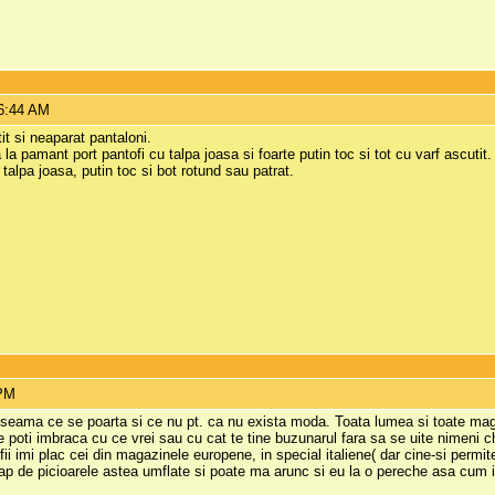
 6:44 AM
tit si neaparat pantaloni.
a pamant port pantofi cu talpa joasa si foarte putin toc si tot cu varf ascutit.
 talpa joasa, putin toc si bot rotund sau patrat.
 PM
a seama ce se poarta si ce nu pt. ca nu exista moda. Toata lumea si toate ma
poti imbraca cu ce vrei sau cu cat te tine buzunarul fara sa se uite nimeni ch
ofii imi plac cei din magazinele europene, in special italiene( dar cine-si perm
ap de picioarele astea umflate si poate ma arunc si eu la o pereche asa cum 