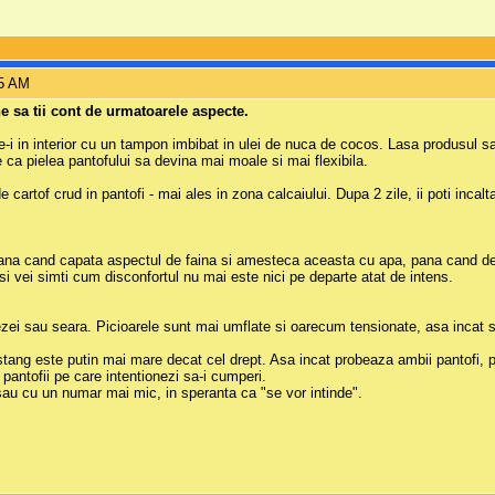
35 AM
ne sa tii cont de urmatoarele aspecte.
ge-i in interior cu un tampon imbibat in ulei de nuca de cocos. Lasa produsul sa
 ca pielea pantofului sa devina mai moale si mai flexibila.
i de cartof crud in pantofi - mai ales in zona calcaiului. Dupa 2 zile, ii poti incalt
a cand capata aspectul de faina si amesteca aceasta cu apa, pana cand devi
i vei simti cum disconfortul nu mai este nici pe departe atat de intens.
zei sau seara. Picioarele sunt mai umflate si oarecum tensionate, asa incat san
stang este putin mai mare decat cel drept. Asa incat probeaza ambii pantofi, pe
 pantofii pe care intentionezi sa-i cumperi.
sau cu un numar mai mic, in speranta ca "se vor intinde".