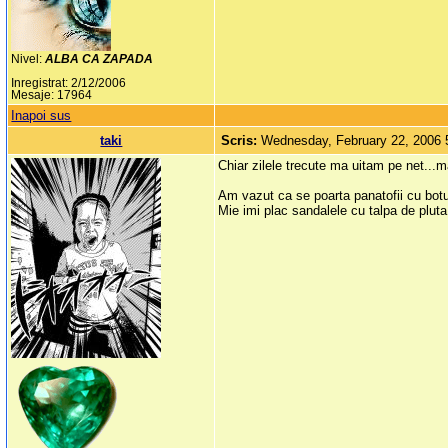
Nivel:
ALBA CA ZAPADA
Inregistrat: 2/12/2006
Mesaje: 17964
Inapoi sus
taki
Scris:
Wednesday, February 22, 2006
Chiar zilele trecute ma uitam pe net...ma
Am vazut ca se poarta panatofii cu botul
Mie imi plac sandalele cu talpa de plut