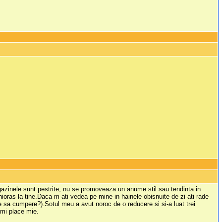
gazinele sunt pestrite, nu se promoveaza un anume stil sau tendinta in
ioras la tine.Daca m-ati vedea pe mine in hainele obisnuite de zi ati rade
ite sa cumpere?).Sotul meu a avut noroc de o reducere si si-a luat trei
imi place mie.