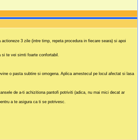
 actioneze 3 zile (intre timp, repeta procedura in fiecare seara) si apoi
a si te vei simti foarte confortabil.
ne o pasta subtire si omogena. Aplica amestecul pe locul afectat si lasa
sele de a-ti achizitiona pantofi potriviti (adica, nu mai mici decat ar
ntru a te asigura ca ti se potrivesc.