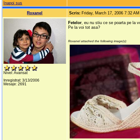
Inapoi sus
Roxanel
Scris:
Friday, March 17, 2006 7:32 AM
Fetelor
, eu nu stiu ce se poarta pe la 
Pe la voi tot asa?
Roxanel attached the following image(s):
Nivel: Avansat
Inregistrat: 3/13/2006
Mesaje: 2691