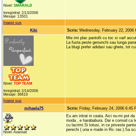
Nivel:
SMARALD
Inregistrat: 2/13/2006
Mesaje: 13501
Inapoi sus
Kiki
Scris:
Wednesday, February 22, 2006
Mie imi plac pantofii cu toc si varf ascu
La fusta peste genunchi sau lunga pana l
La blugi prefer adidasi sau ghete, tot cu
Nivel:
TOP TEAM
Inregistrat: 2/14/2006
Mesaje: 36610
Inapoi sus
mihaela75
Scris:
Friday, February 24, 2006 6:45
Eu am intrat in ceata. Aici nu-mi pot d
moda , e harababura. Dar e comod ca te 
cu lacrimi.Si totusi, in ce priveste pant
perechi ( una e made in Ro.:ras:).Sa sc
Nivel: Avansat