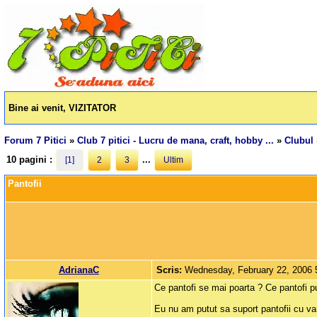
Bine ai venit, VIZITATOR
Forum 7 Pitici
»
Club 7 pitici - Lucru de mana, craft, hobby ...
»
Clubul
10 pagini :
...
[1]
2
3
Ultim
Pantofii
AdrianaC
Scris:
Wednesday, February 22, 2006
Ce pantofi se mai poarta ? Ce pantofi pu
Eu nu am putut sa suport pantofii cu va