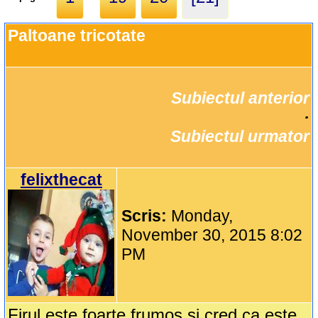
Paltoane tricotate
Subiectul anterior
		·

Subiectul urmator
felixthecat
Scris:
Monday,
November 30, 2015 8:02
PM
Firul este foarte frumos si cred ca este