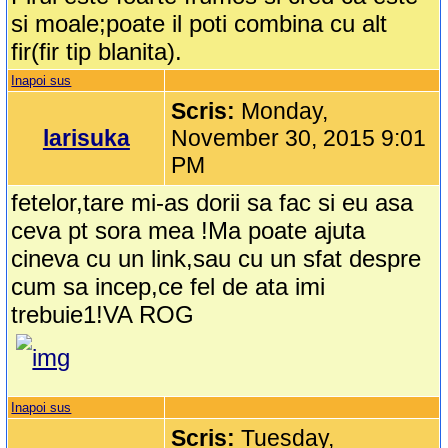
si moale;poate il poti combina cu alt
fir(fir tip blanita).
Inapoi sus
Scris:
Monday,
larisuka
November 30, 2015 9:01
PM
fetelor,tare mi-as dorii sa fac si eu asa
ceva pt sora mea !Ma poate ajuta
cineva cu un link,sau cu un sfat despre
cum sa incep,ce fel de ata imi
trebuie1!VA ROG
Inapoi sus
Scris:
Tuesday,