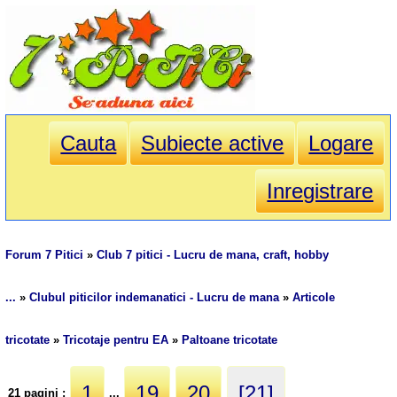
Cauta
Subiecte active
Logare
Inregistrare
Forum 7 Pitici
»
Club 7 pitici - Lucru de mana, craft, hobby
...
»
Clubul piticilor indemanatici - Lucru de mana
»
Articole
tricotate
»
Tricotaje pentru EA
»
Paltoane tricotate
1
19
20
[21]
21 pagini :
...