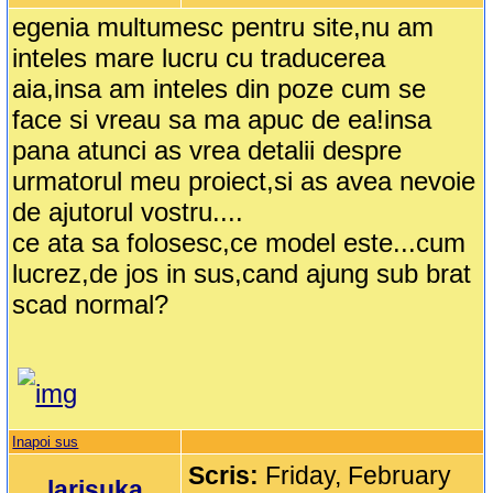
egenia multumesc pentru site,nu am
inteles mare lucru cu traducerea
aia,insa am inteles din poze cum se
face si vreau sa ma apuc de ea!insa
pana atunci as vrea detalii despre
urmatorul meu proiect,si as avea nevoie
de ajutorul vostru....
ce ata sa folosesc,ce model este...cum
lucrez,de jos in sus,cand ajung sub brat
scad normal?
Inapoi sus
Scris:
Friday, February
larisuka