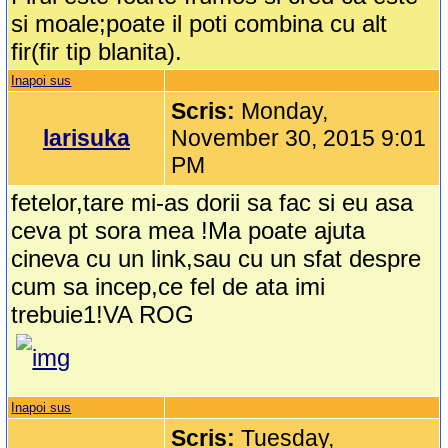
si moale;poate il poti combina cu alt
fir(fir tip blanita).
Inapoi sus
Scris:
Monday,
larisuka
November 30, 2015 9:01
PM
fetelor,tare mi-as dorii sa fac si eu asa
ceva pt sora mea !Ma poate ajuta
cineva cu un link,sau cu un sfat despre
cum sa incep,ce fel de ata imi
trebuie1!VA ROG
Inapoi sus
Scris:
Tuesday,