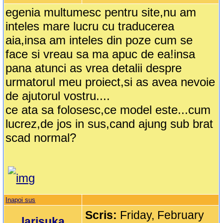
egenia multumesc pentru site,nu am
inteles mare lucru cu traducerea
aia,insa am inteles din poze cum se
face si vreau sa ma apuc de ea!insa
pana atunci as vrea detalii despre
urmatorul meu proiect,si as avea nevoie
de ajutorul vostru....
ce ata sa folosesc,ce model este...cum
lucrez,de jos in sus,cand ajung sub brat
scad normal?
Inapoi sus
Scris:
Friday, February
larisuka