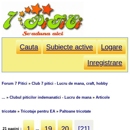
Cauta
Subiecte active
Logare
Inregistrare
Forum 7 Pitici
»
Club 7 pitici - Lucru de mana, craft, hobby
...
»
Clubul piticilor indemanatici - Lucru de mana
»
Articole
tricotate
»
Tricotaje pentru EA
»
Paltoane tricotate
1
19
20
[21]
21 pagini :
...