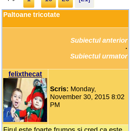
Paltoane tricotate
Subiectul anterior
		·

Subiectul urmator
felixthecat
Scris:
Monday,
November 30, 2015 8:02
PM
Firul este foarte frumos si cred ca este