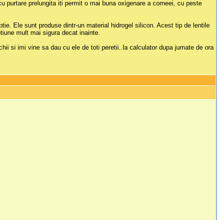
e cu purtare prelungita iti permit o mai buna oxigenare a corneei, cu peste
ie. Ele sunt produse dintr-un material hidrogel silicon. Acest tip de lentile
tiune mult mai sigura decat inainte.
i si imi vine sa dau cu ele de toti peretii..la calculator dupa jumate de ora