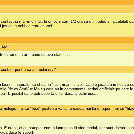
e contact si ma -m chinuit la un ochi cam 1/2 ora sa o introduc si la celalalt
ai jos de la ochi de cate ori vrei
01 AM
 si cred ca ar fi bune cateva clarificari:
e contact pentru ca am ochii dry."
 lacrimii naturale, se cheama "lacrimi artificiale". Cate o picatura in fiecare 
entile (de ex AcuVue Moist) care au in componenta lacrimi artificiale pe care le 
par. E posibil sa le poti suporta chiar daca ai ochii uscati.
lmologic mai cu "fitce" poate sa va lamureasca mai bine...spun mai cu "fitze", 
 E drept, ai de asteptat cam o luna pana iti vine randul, dar sunt doctori buni 
 vada daca le suport.