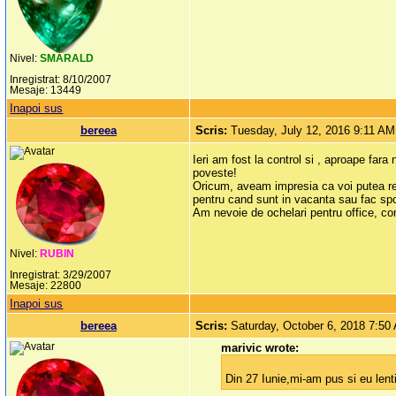
Nivel:
SMARALD
Inregistrat: 8/10/2007
Mesaje: 13449
Inapoi sus
bereea
Scris:
Tuesday, July 12, 2016 9:11 AM
Ieri am fost la control si , aproape fara 
poveste!
Oricum, aveam impresia ca voi putea renu
pentru cand sunt in vacanta sau fac spo
Am nevoie de ochelari pentru office, co
Nivel:
RUBIN
Inregistrat: 3/29/2007
Mesaje: 22800
Inapoi sus
bereea
Scris:
Saturday, October 6, 2018 7:50
marivic wrote:
Din 27 Iunie,mi-am pus si eu lent