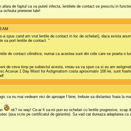
n afara de faptul ca va puteti infecta, lentilele de contact se prescriu in func
a ochiului prietenei tale!
18 AM
 s-a spus cand am vrut lentile de contact in loc de ochelari), daca exista anu
 sa port lentile de contact. "
ntile de contact cilindrice, numai ca acestea sunt din cele care se poarta o lu
ni de ceva timp pe subiectul acesta, vreau sa va spun ca si eu am astigmatis
c Acuvue 1 Day Moist for Astigmatism costa aproximativ 100 lei, sunt foarte 
nd!
gic ca nu mai vedeam nici de aproape f bine, trebuie sa distantez foaia la m
ari
ok? no way! Ce-ar fi sa-mi pun eu ochelari cu lentile progresive, scap d
utec (asa scrie pe certificatul de garantie). Sa vad cat dureaza adaptarea ca