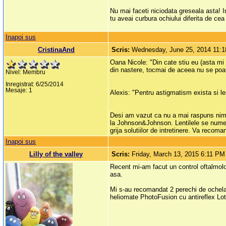
Nu mai faceti niciodata greseala asta! I
tu aveai curbura ochiului diferita de cea 
Inapoi sus
CristinaAnd
Scris:
Wednesday, June 25, 2014 11:
Oana Nicole: "Din cate stiu eu (asta mi
din nastere, tocmai de aceea nu se poate
Nivel: Membru
Inregistrat: 6/25/2014
Mesaje: 1
Alexis: "Pentru astigmatism exista si le
Desi am vazut ca nu a mai raspuns nime
la Johnson&Johnson. Lentilele se numes
grija solutiilor de intretinere. Va recoma
Inapoi sus
Lilly of the valley
Scris:
Friday, March 13, 2015 6:11 PM
Recent mi-am facut un control oftalmolo
asa.
Mi s-au recomandat 2 perechi de ochel
heliomate PhotoFusion cu antireflex Lot