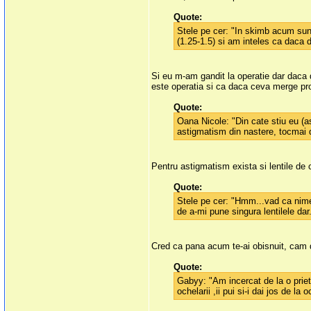
Quote:
Stele pe cer: "In skimb acum sunt 
(1.25-1.5) si am inteles ca daca 
Si eu m-am gandit la operatie dar daca 
este operatia si ca daca ceva merge pro
Quote:
Oana Nicole: "Din cate stiu eu (a
astigmatism din nastere, tocmai d
Pentru astigmatism exista si lentile de 
Quote:
Stele pe cer: "Hmm...vad ca nimen
de a-mi pune singura lentilele dar
Cred ca pana acum te-ai obisnuit, cam 
Quote:
Gabyy: "Am incercat de la o priet
ochelarii ,ii pui si-i dai jos de la 