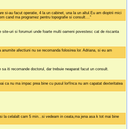
e si-au facut operatie, 4 la un cabinet, una la un altul.Eu am dioptrii mici
edem cand ma programez pentru topografie si consult...."
 site-uri si forumuri unde foarte multi oameni povestesc cat de riscanta
ta anumite afectiuni nu se recomanda folosirea lor. Adriana, si eu am
e sa iti recomande doctorul, dar trebuie neaparat facut un consult.
umai ca nu ma impac prea bine cu pusul lor!Inca nu am capatat dexteritatea
 si la celalalt cam 5 min...si vedeam in ceata,ma jena asa k tot mai bine