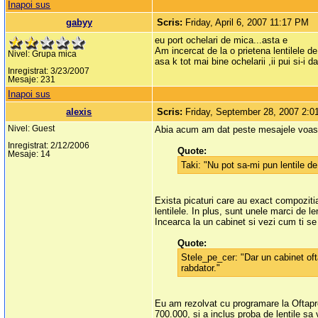
Inapoi sus
gabyy
Scris:
Friday, April 6, 2007 11:17 PM
eu port ochelari de mica...asta e
Am incercat de la o prietena lentilele d
Nivel: Grupa mica
asa k tot mai bine ochelarii ,ii pui si-i d
Inregistrat: 3/23/2007
Mesaje: 231
Inapoi sus
alexis
Scris:
Friday, September 28, 2007 2:
Nivel: Guest
Abia acum am dat peste mesajele voastre
Inregistrat: 2/12/2006
Quote:
Mesaje: 14
Taki: "Nu pot sa-mi pun lentile d
Exista picaturi care au exact compozitia
lentilele. In plus, sunt unele marci de l
Incearca la un cabinet si vezi cum ti se 
Quote:
Stele_pe_cer: "Dar un cabinet ofta
rabdator."
Eu am rezolvat cu programare la Oftapro.
700.000, si a inclus proba de lentile sa