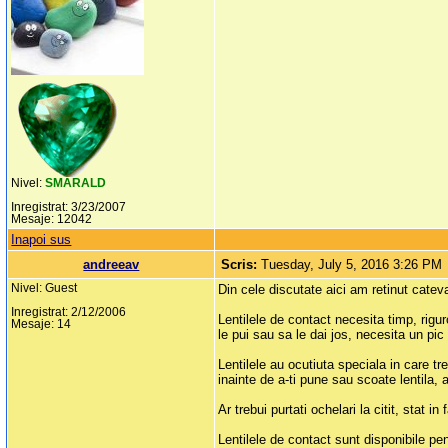
Nivel:
SMARALD
Inregistrat: 3/23/2007
Mesaje: 12042
Inapoi sus
andreeav
Scris:
Tuesday, July 5, 2016 3:26 PM
Nivel: Guest
Din cele discutate aici am retinut catev
Inregistrat: 2/12/2006
Lentilele de contact necesita timp, rigur
Mesaje: 14
le pui sau sa le dai jos, necesita un pi
Lentilele au ocutiuta speciala in care tr
inainte de a-ti pune sau scoate lentila, al
Ar trebui purtati ochelari la citit, stat 
Lentilele de contact sunt disponibile pen