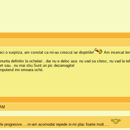
nici o surpriza, am constat ca mi-au crescut iar dioptriile!
Am incercat lent
nta definitiv la ochelari , dar nu e deloc asa: nu vad sa citesc, nu vad la te
rt sau...nu mai stiu.Sunt un pic dezamagita!
mputerul imi omoara ochii.
 AM
ile progresive.....m-am acomodat repede si-mi plac foarte mult.....