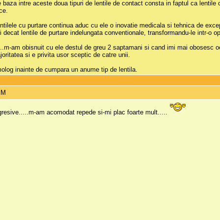
e baza intre aceste doua tipuri de lentile de contact consta in faptul ca lentil
ce.
ntilele cu purtare continua aduc cu ele o inovatie medicala si tehnica de except
 decat lentile de purtare indelungata conventionale, transformandu-le intr-o op
 ..m-am obisnuit cu ele destul de greu 2 saptamani si cand imi mai obosesc ochi
oritatea si e privita usor sceptic de catre unii.
molog inainte de cumpara un anume tip de lentila.
PM
gresive.....m-am acomodat repede si-mi plac foarte mult.....