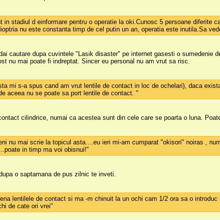
in stadiul d einformare pentru o operatie la oki.Cunosc 5 persoane diferite car
dioptria nu este constanta timp de cel putin un an, operatia este inutila.Sa v
dai cautare dupa cuvintele "Lasik disaster" pe internet gasesti o sumedenie de
st nu mai poate fi indreptat. Sincer eu personal nu am vrut sa risc.
sta mi s-a spus cand am vrut lentile de contact in loc de ochelari), daca exis
e aceea nu se poate sa port lentile de contact. "
contact cilindrice, numai ca acestea sunt din cele care se poarta o luna. Poat
i nu mai scrie la topicul asta....eu ieri mi-am cumparat "okisori" noiras , n
...poate in timp ma voi obisnui!"
dupa o saptamana de pus zilnic te inveti.
ena lentilele de contact si ma -m chinuit la un ochi cam 1/2 ora sa o introduc
ochi de cate ori vrei"