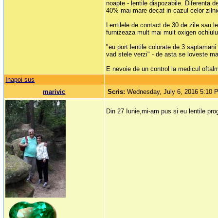
noapte - lentile dispozabile. Diferenta d
40% mai mare decat in cazul celor zilni
Lentilele de contact de 30 de zile sau le
furnizeaza mult mai mult oxigen ochiului
"eu port lentile colorate de 3 saptamani
vad stele verzi" - de asta se loveste maj
E nevoie de un control la medicul oftal
Inapoi sus
marivic
Scris:
Wednesday, July 6, 2016 5:10 
Din 27 Iunie,mi-am pus si eu lentile pro