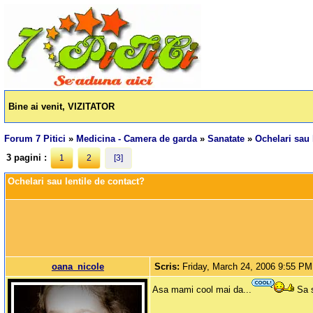
Bine ai venit, VIZITATOR
Forum 7 Pitici
»
Medicina - Camera de garda
»
Sanatate
»
Ochelari sau 
3 pagini :
1
2
[3]
Ochelari sau lentile de contact?
oana_nicole
Scris:
Friday, March 24, 2006 9:55 PM
Asa mami cool mai da...
Sa s