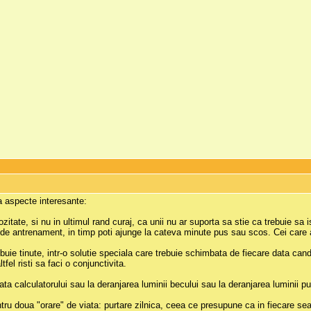
a aspecte interesante:
ozitate, si nu in ultimul rand curaj, ca unii nu ar suporta sa stie ca trebuie s
c de antrenament, in timp poti ajunge la cateva minute pus sau scos. Cei care a
ebuie tinute, intr-o solutie speciala care trebuie schimbata de fiecare data cand 
tfel risti sa faci o conjunctivita.
in fata calculatorului sau la deranjarea luminii becului sau la deranjarea luminii p
tru doua "orare" de viata: purtare zilnica, ceea ce presupune ca in fiecare sear