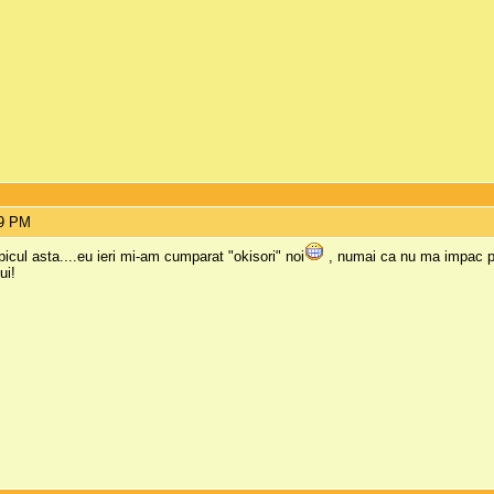
59 PM
icul asta....eu ieri mi-am cumparat "okisori" noi
, numai ca nu ma impac pr
ui!