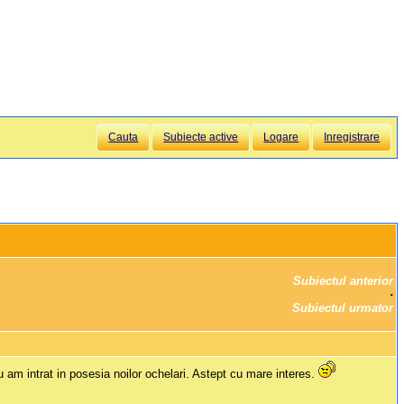
Cauta
Subiecte active
Logare
Inregistrare
Subiectul anterior
		·

Subiectul urmator
 nu am intrat in posesia noilor ochelari. Astept cu mare interes.