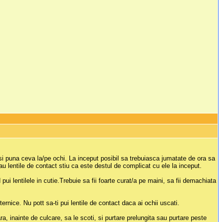
a isi puna ceva la/pe ochi. La inceput posibil sa trebuiasca jumatate de ora sa
u lentile de contact stiu ca este destul de complicat cu ele la inceput.
pui lentilele in cutie.Trebuie sa fii foarte curat/a pe maini, sa fii demachiata
uternice. Nu pott sa-ti pui lentile de contact daca ai ochii uscati.
a, inainte de culcare, sa le scoti, si purtare prelungita sau purtare peste