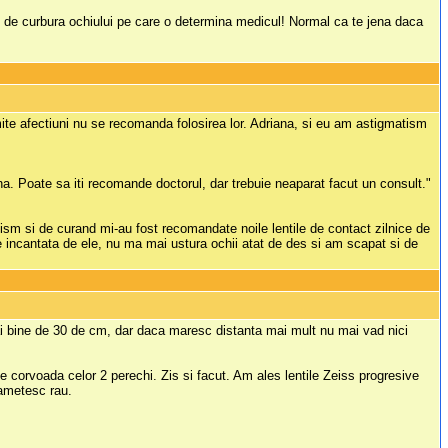
tie de curbura ochiului pe care o determina medicul! Normal ca te jena daca
mite afectiuni nu se recomanda folosirea lor. Adriana, si eu am astigmatism
na. Poate sa iti recomande doctorul, dar trebuie neaparat facut un consult."
m si de curand mi-au fost recomandate noile lentile de contact zilnice de
incantata de ele, nu ma mai ustura ochii atat de des si am scapat si de
ai bine de 30 de cm, dar daca maresc distanta mai mult nu mai vad nici
e corvoada celor 2 perechi. Zis si facut. Am ales lentile Zeiss progresive
 ametesc rau.