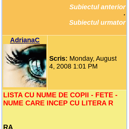
Subiectul anterior
		·

Subiectul urmator
AdrianaC
Scris:
Monday, August
4, 2008 1:01 PM
LISTA CU NUME DE COPII - FETE -
NUME CARE INCEP CU LITERA R
RA