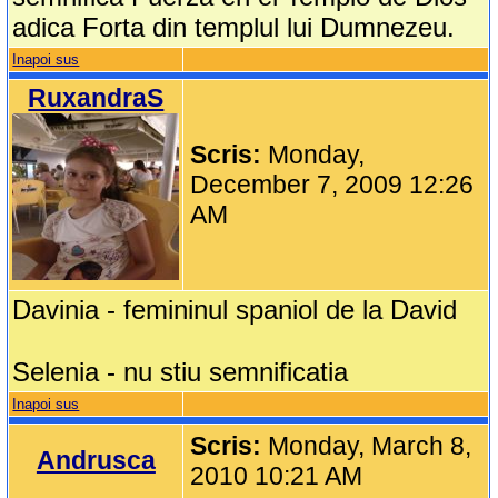
adica Forta din templul lui Dumnezeu.
Inapoi sus
RuxandraS
Scris:
Monday,
December 7, 2009 12:26
AM
Davinia - femininul spaniol de la David
Selenia - nu stiu semnificatia
Inapoi sus
Scris:
Monday, March 8,
Andrusca
2010 10:21 AM