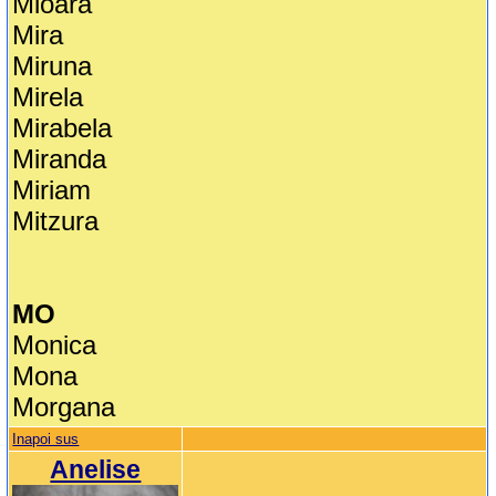
Mioara
Mira
Miruna
Mirela
Mirabela
Miranda
Miriam
Mitzura
MO
Monica
Mona
Morgana
Inapoi sus
Anelise