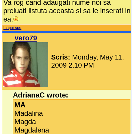
Va rog cand adaugati nume noi sa
preluati listuta aceasta si sa le inserati in
ea.
Inapoi sus
vero79
Scris:
Monday, May 11,
2009 2:10 PM
AdrianaC wrote:
MA
Madalina
Magda
Magdalena