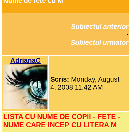
Nume de fete cu M
Subiectul anterior
		·

Subiectul urmator
AdrianaC
Scris:
Monday, August
4, 2008 11:42 AM
LISTA CU NUME DE COPII - FETE -
NUME CARE INCEP CU LITERA M