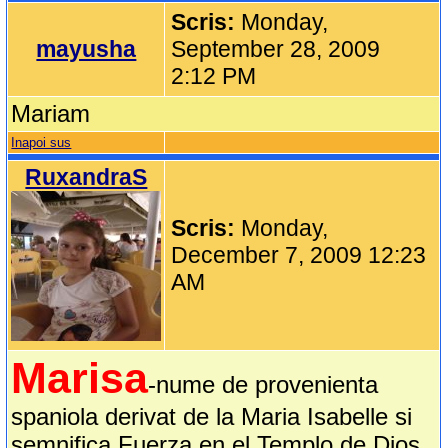
Scris:
Monday,
mayusha
September 28, 2009
2:12 PM
Mariam
Inapoi sus
RuxandraS
Scris:
Monday,
December 7, 2009 12:23
AM
Marisa
-nume de provenienta
spaniola derivat de la Maria Isabelle si
semnifica Fuerza en el Templo de Dios