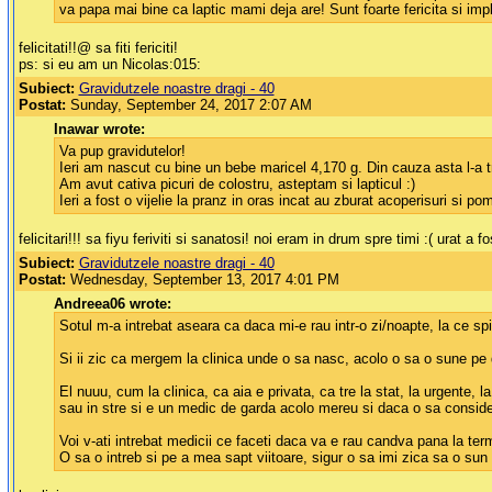
va papa mai bine ca laptic mami deja are! Sunt foarte fericita si impl
felicitati!!@ sa fiti fericiti!
ps: si eu am un Nicolas:015:
Subiect:
Gravidutzele noastre dragi - 40
Postat:
Sunday, September 24, 2017 2:07 AM
Inawar wrote:
Va pup gravidutelor!
Ieri am nascut cu bine un bebe maricel 4,170 g. Din cauza asta l-a t
Am avut cativa picuri de colostru, asteptam si lapticul :)
Ieri a fost o vijelie la pranz in oras incat au zburat acoperisuri si p
felicitari!!! sa fiyu feriviti si sanatosi! noi eram in drum spre timi :( urat a fo
Subiect:
Gravidutzele noastre dragi - 40
Postat:
Wednesday, September 13, 2017 4:01 PM
Andreea06 wrote:
Sotul m-a intrebat aseara ca daca mi-e rau intr-o zi/noapte, la ce s
Si ii zic ca mergem la clinica unde o sa nasc, acolo o sa o sune pe 
El nuuu, cum la clinica, ca aia e privata, ca tre la stat, la urgente,
sau in stre si e un medic de garda acolo mereu si daca o sa consider
Voi v-ati intrebat medicii ce faceti daca va e rau candva pana la te
O sa o intreb si pe a mea sapt viitoare, sigur o sa imi zica sa o su