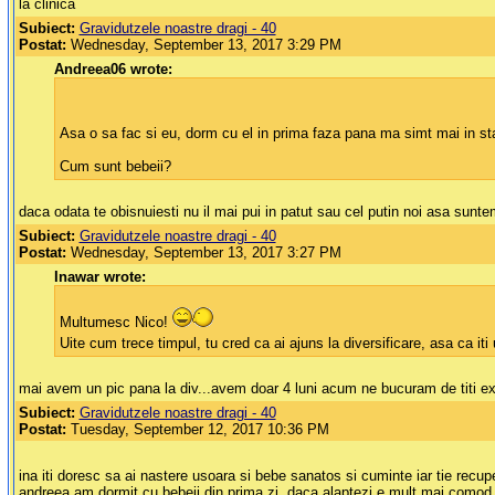
la clinica
Subiect:
Gravidutzele noastre dragi - 40
Postat:
Wednesday, September 13, 2017 3:29 PM
Andreea06 wrote:
Asa o sa fac si eu, dorm cu el in prima faza pana ma simt mai in sta
Cum sunt bebeii?
daca odata te obisnuiesti nu il mai pui in patut sau cel putin noi asa suntem
Subiect:
Gravidutzele noastre dragi - 40
Postat:
Wednesday, September 13, 2017 3:27 PM
Inawar wrote:
Multumesc Nico!
Uite cum trece timpul, tu cred ca ai ajuns la diversificare, asa ca iti
mai avem un pic pana la div...avem doar 4 luni acum ne bucuram de titi ex
Subiect:
Gravidutzele noastre dragi - 40
Postat:
Tuesday, September 12, 2017 10:36 PM
ina iti doresc sa ai nastere usoara si bebe sanatos si cuminte iar tie recupe
andreea am dormit cu bebeii din prima zi, daca alaptezi e mult mai comod s