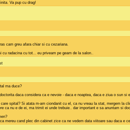
inita. Va pup cu drag!
ras cam greu afara chiar si cu cezariana.
omi cu radacina cu tot... eu priveam pe geam de la salon..
st
pital ma duce?
doctorita daca considera ca e nevoie - daca e noaptea, daca e ziua o sun si e
 la care spital? Si atata m-am ciondanit cu el, ca nu vreau la stat, mergem la cl
e ca nu e de ei, ma trimit ei unde trebuie.. dar important e sa anuntam si do
rmen?
n ca mereu cand plec din cabinet zice ca ne vedem data viitoare sau daca e ce