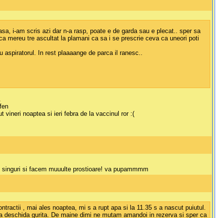
sa, i-am scris azi dar n-a rasp, poate e de garda sau e plecat.. sper sa
 mereu tre ascultat la plamani ca sa i se prescrie ceva ca uneori poti
aspiratorul. In rest plaaaange de parca il ranesc..
.
fen
 vineri noaptea si ieri febra de la vaccinul ror :(
m singuri si facem muuulte prostioare! va pupammmm
ractii , mai ales noaptea, mi s a rupt apa si la 11.35 s a nascut puiutul.
t sa deschida gurita. De maine dimi ne mutam amandoi in rezerva si sper ca