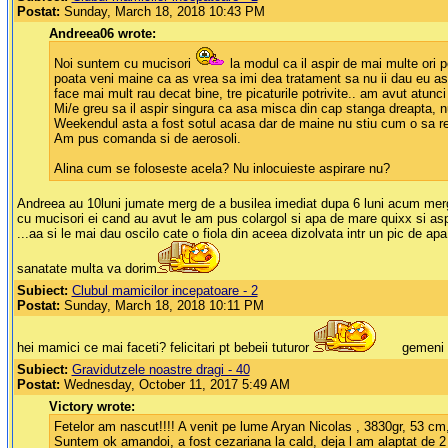
Postat:
Sunday, March 18, 2018 10:43 PM
Andreea06 wrote:
Noi suntem cu mucisori
la modul ca il aspir de mai multe ori 
poata veni maine ca as vrea sa imi dea tratament sa nu ii dau eu as
face mai mult rau decat bine, tre picaturile potrivite.. am avut atunc
Mi/e greu sa il aspir singura ca asa misca din cap stanga dreapta, n
Weekendul asta a fost sotul acasa dar de maine nu stiu cum o sa reu
Am pus comanda si de aerosoli.
Alina cum se foloseste acela? Nu inlocuieste aspirare nu?
Andreea au 10luni jumate merg de a busilea imediat dupa 6 luni acum merg
cu mucisori ei cand au avut le am pus colargol si apa de mare quixx si aspi
...aa si le mai dau oscilo cate o fiola din aceea dizolvata intr un pic de apa 
sanatate multa va dorim
Subiect:
Clubul mamicilor incepatoare - 2
Postat:
Sunday, March 18, 2018 10:11 PM
hei mamici ce mai faceti? felicitari pt bebeii tuturor
gemeni m
Subiect:
Gravidutzele noastre dragi - 40
Postat:
Wednesday, October 11, 2017 5:49 AM
Victory wrote:
Fetelor am nascut!!!! A venit pe lume Aryan Nicolas , 3830gr, 53 cm,
Suntem ok amandoi, a fost cezariana la cald, deja l am alaptat de 2 