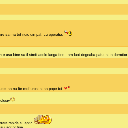
re sa ma tot ridic din pat, cu operatia.
 e asa bine sa il simti acolo langa tine...am luat degeaba patut si in dormitor 
 urez sa nu fie mofturosi si sa pape tot
clusiv
rare rapida si laptic
i usor pt tine.