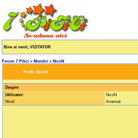
Bine ai venit, VIZITATOR
Forum 7 Pitici
»
Membri
»
NicoN
		Profil: 
NicoN
Despre
Utilizator:
NicoN
Nivel:
Avansat