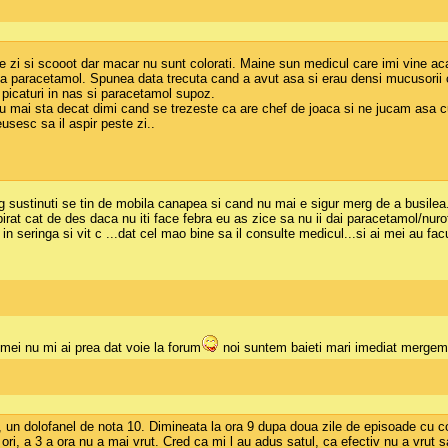
pe zi si scooot dar macar nu sunt colorati. Maine sun medicul care imi vine aca
a paracetamol. Spunea data trecuta cand a avut asa si erau densi mucusorii ca
i picaturi in nas si paracetamol supoz.
u mai sta decat dimi cand se trezeste ca are chef de joaca si ne jucam asa cu 
sesc sa il aspir peste zi..
 sustinuti se tin de mobila canapea si cand nu mai e sigur merg de a busilea
rat cat de des daca nu iti face febra eu as zice sa nu ii dai paracetamol/nuro
in seringa si vit c ...dat cel mao bine sa il consulte medicul...si ai mei au facut
ei nu mi ai prea dat voie la forum
noi suntem baieti mari imediat merge
 un dolofanel de nota 10. Dimineata la ora 9 dupa doua zile de episoade cu cont
ori, a 3 a ora nu a mai vrut. Cred ca mi l au adus satul, ca efectiv nu a vru