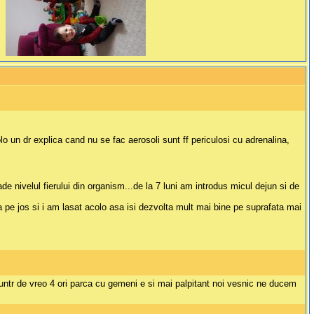
colo un dr explica cand nu se fac aerosoli sunt ff periculosi cu adrenalina,
nivelul fierului din organism...de la 7 luni am introdus micul dejun si de
ca pe jos si i am lasat acolo asa isi dezvolta mult mai bine pe suprafata mai
a muntr de vreo 4 ori parca cu gemeni e si mai palpitant noi vesnic ne ducem