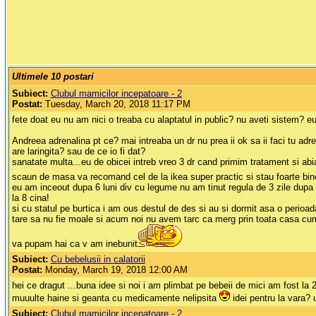
Ultimele 10 postari
Subiect:
Clubul mamicilor incepatoare - 2
Postat:
Tuesday, March 20, 2018 11:17 PM
fete doat eu nu am nici o treaba cu alaptatul in public? nu aveti sistem? eu
Andreea adrenalina pt ce? mai intreaba un dr nu prea ii ok sa ii faci tu adren
are laringita? sau de ce io fi dat?
sanatate multa...eu de obicei intreb vreo 3 dr cand primim tratament si abi
scaun de masa va recomand cel de la ikea super practic si stau foarte bine 
eu am inceout dupa 6 luni div cu legume nu am tinut regula de 3 zile dupa 
la 8 cina!
si cu statul pe burtica i am ous destul de des si au si dormit asa o perioad
tare sa nu fie moale si acum noi nu avem tarc ca merg prin toata casa cum
va pupam hai ca v am inebunit
Subiect:
Cu bebelusii in calatorii
Postat:
Monday, March 19, 2018 12:00 AM
hei ce dragut ...buna idee si noi i am plimbat pe bebeii de mici am fost la 2
muuulte haine si geanta cu medicamente nelipsita
idei pentru la vara? 
Subiect:
Clubul mamicilor incepatoare - 2