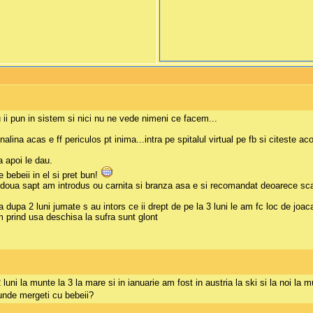
 ii pun in sistem si nici nu ne vede nimeni ce facem...
alina acas e ff periculos pt inima...intra pe spitalul virtual pe fb si citeste a
a apoi le dau.
bebeii in el si pret bun!
doua sapt am introdus ou carnita si branza asa e si recomandat deoarece scade 
a dupa 2 luni jumate s au intors ce ii drept de pe la 3 luni le am fc loc de joa
 prind usa deschisa la sufra sunt glont
 luni la munte la 3 la mare si in ianuarie am fost in austria la ski si la noi l
unde mergeti cu bebeii?