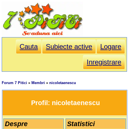
Cauta
Subiecte active
Logare
Inregistrare
Forum 7 Pitici
»
Membri
»
nicoletaenescu
		Profil: 
nicoletaenescu
Despre
Statistici