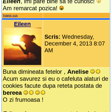
Eileen
, imi pare bine sa te cunosc!
Am remarcat pozica!
Inapoi sus
Eileen
Scris:
Wednesday,
December 4, 2013 8:07
AM
Buna dimineata fetelor ,
Anelise
Acum savurez si eu o cafeluta alaturi de
cookies facute dupa reteta postata de
bereea
O zi frumoasa !