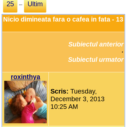
25
Ultim
...
Nicio dimineata fara o cafea in fata - 13
Subiectul anterior
		·

Subiectul urmator
roxinthya
Scris:
Tuesday,
December 3, 2013
10:25 AM