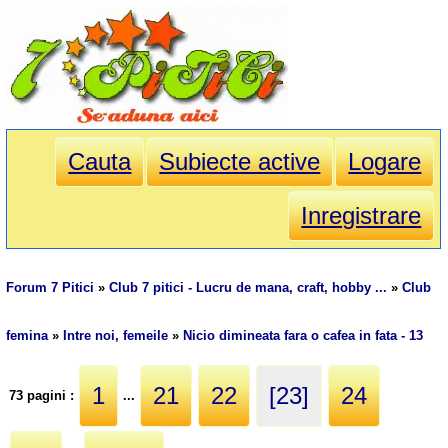
Cauta
Subiecte active
Logare
Inregistrare
Forum 7 Pitici
»
Club 7 pitici - Lucru de mana, craft, hobby ...
»
Club
femina
»
Intre noi, femeile
»
Nicio dimineata fara o cafea in fata - 13
1
21
22
[23]
24
73 pagini :
...