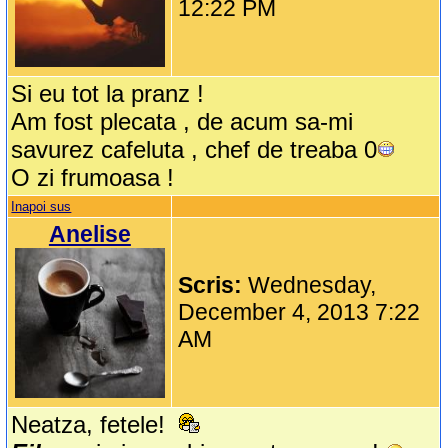
12:22 PM
Si eu tot la pranz !
Am fost plecata , de acum sa-mi
savurez cafeluta , chef de treaba 0
O zi frumoasa !
Inapoi sus
Anelise
Scris:
Wednesday,
December 4, 2013 7:22
AM
Neatza, fetele!