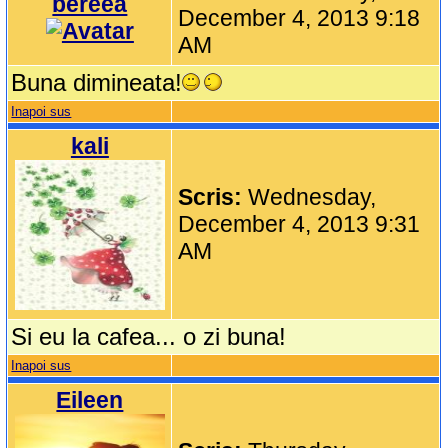
bereea
December 4, 2013 9:18
AM
Buna dimineata!
Inapoi sus
kali
Scris:
Wednesday,
December 4, 2013 9:31
AM
Si eu la cafea... o zi buna!
Inapoi sus
Eileen