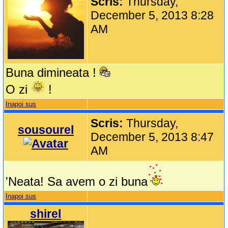
Scris:
Thursday,
December 5, 2013 8:28
AM
Buna dimineata !
O zi
!
Inapoi sus
Scris:
Thursday,
sousourel
December 5, 2013 8:47
AM
'Neata! Sa avem o zi buna
Inapoi sus
shirel