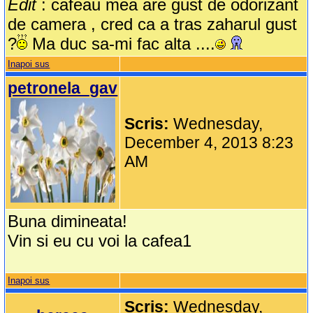
Edit
: cafeau mea are gust de odorizant
de camera , cred ca a tras zaharul gust
?
Ma duc sa-mi fac alta ....
Inapoi sus
petronela_gav
Scris:
Wednesday,
December 4, 2013 8:23
AM
Buna dimineata!
Vin si eu cu voi la cafea1
Inapoi sus
Scris:
Wednesday,