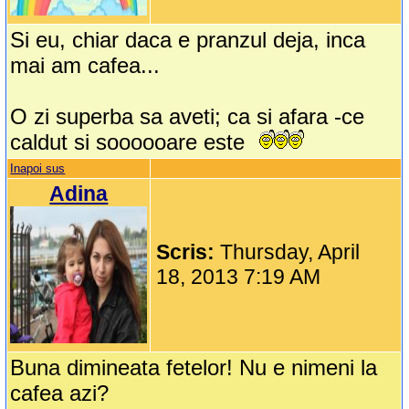
Si eu, chiar daca e pranzul deja, inca
mai am cafea...
O zi superba sa aveti; ca si afara -ce
caldut si soooooare este
Inapoi sus
Adina
Scris:
Thursday, April
18, 2013 7:19 AM
Buna dimineata fetelor! Nu e nimeni la
cafea azi?