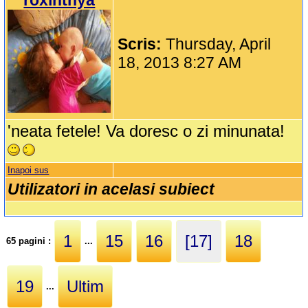
roxinthya
Scris:
Thursday, April
18, 2013 8:27 AM
'neata fetele! Va doresc o zi minunata!
Inapoi sus
Utilizatori in acelasi subiect
1
15
16
[17]
18
65 pagini :
...
19
Ultim
...