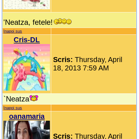
'Neatza, fetele!
Inapoi sus
Cris-DL
Scris:
Thursday, April
18, 2013 7:59 AM
`Neatza
Inapoi sus
oanamaria
Scris:
Thursday, April