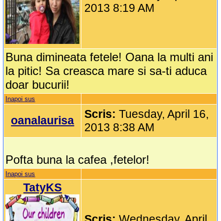
2013 8:19 AM
Buna dimineata fetele! Oana la multi ani
la pitic! Sa creasca mare si sa-ti aduca
doar bucurii!
Inapoi sus
Scris:
Tuesday, April 16,
oanalaurisa
2013 8:38 AM
Pofta buna la cafea ,fetelor!
Inapoi sus
TatyKS
Scris:
Wednesday, April