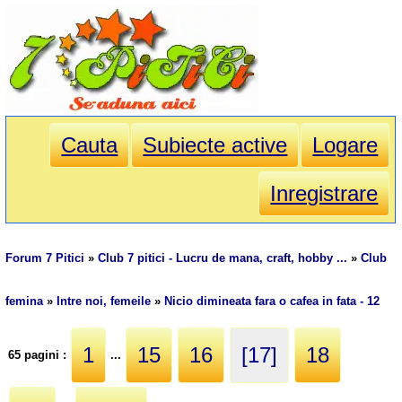
Cauta
Subiecte active
Logare
Inregistrare
Forum 7 Pitici
»
Club 7 pitici - Lucru de mana, craft, hobby ...
»
Club
femina
»
Intre noi, femeile
»
Nicio dimineata fara o cafea in fata - 12
1
15
16
[17]
18
65 pagini :
...