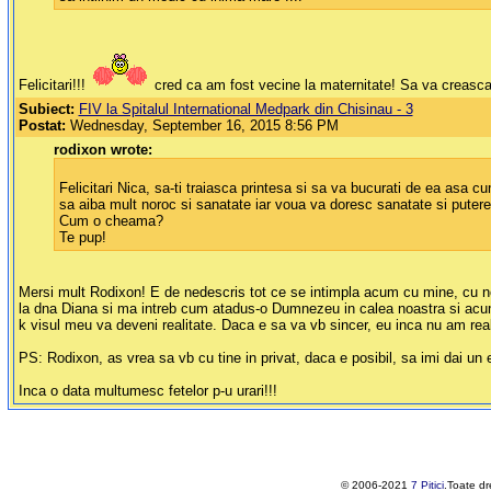
Felicitari!!!
cred ca am fost vecine la maternitate! Sa va creasc
Subiect:
FIV la Spitalul International Medpark din Chisinau - 3
Postat:
Wednesday, September 16, 2015 8:56 PM
rodixon wrote:
Felicitari Nica, sa-ti traiasca printesa si sa va bucurati de ea asa 
sa aiba mult noroc si sanatate iar voua va doresc sanatate si putere
Cum o cheama?
Te pup!
Mersi mult Rodixon! E de nedescris tot ce se intimpla acum cu mine, cu noi
la dna Diana si ma intreb cum atadus-o Dumnezeu in calea noastra si acum i
k visul meu va deveni realitate. Daca e sa va vb sincer, eu inca nu am real
PS: Rodixon, as vrea sa vb cu tine in privat, daca e posibil, sa imi dai un
Inca o data multumesc fetelor p-u urari!!!
© 2006-2021
7 Pitici
.Toate dr