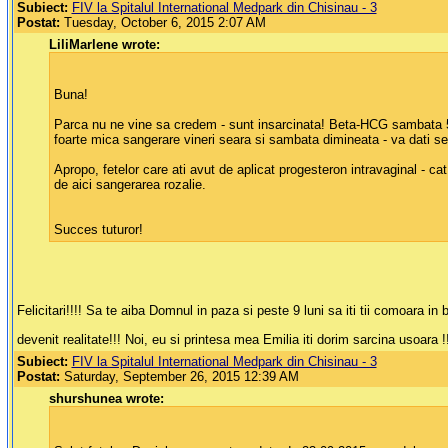
Subiect:
FIV la Spitalul International Medpark din Chisinau - 3
Postat:
Tuesday, October 6, 2015 2:07 AM
LiliMarlene wrote:
Buna!
Parca nu ne vine sa credem - sunt insarcinata! Beta-HCG sambata 57,
foarte mica sangerare vineri seara si sambata dimineata - va dati se
Apropo, fetelor care ati avut de aplicat progesteron intravaginal - ca
de aici sangerarea rozalie.
Succes tuturor!
Felicitari!!!! Sa te aiba Domnul in paza si peste 9 luni sa iti tii comoara 
devenit realitate!!! Noi, eu si printesa mea Emilia iti dorim sarcina usoara !
Subiect:
FIV la Spitalul International Medpark din Chisinau - 3
Postat:
Saturday, September 26, 2015 12:39 AM
shurshunea wrote: