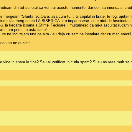
redeam din tot sufletul ca voi trai aceste momente- dar dorinta imensa si cred
e mergeam:"Sfanta feciOara, asa cum tu iti tii copilul in brate, te rog, ajuta-m
e duminica merg cu ea LA BISERICA si o impartasesc- este atat de fascinata in bis
 eu, la fiecarte icoana a Sfintei Fecioare ii multumesc ca mi-a ascultat rugamin
re l-am primit in asta lume!
ute ne incurajam una pe alta - eu deja cu sarcina instalata dar cu mari emotii
vreau sa ne auzim!
ae vine in spam la tine? Sau ai verificat in cutia spam? Si eu as vrea mult s