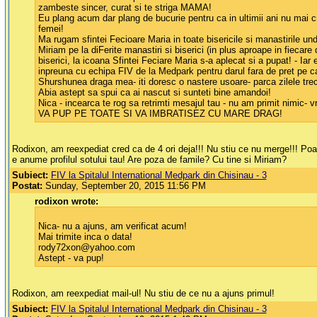
zambeste sincer, curat si te striga MAMA!
Eu plang acum dar plang de bucurie pentru ca in ultimii ani nu mai c
femei!
Ma rugam sfintei Fecioare Maria in toate bisericile si manastirile und
Miriam pe la diFerite manastiri si biserici (in plus aproape in fiecar
biserici, la icoana Sfintei Feciare Maria s-a aplecat si a pupat! - Iar
inpreuna cu echipa FIV de la Medpark pentru darul fara de pret pe ca
Shurshunea draga mea- iti doresc o nastere usoare- parca zilele trec
Abia astept sa spui ca ai nascut si sunteti bine amandoi!
Nica - incearca te rog sa retrimti mesajul tau - nu am primit nimic- 
VA PUP PE TOATE SI VA IMBRATISEZ CU MARE DRAG!
Rodixon, am reexpediat cred ca de 4 ori deja!!! Nu stiu ce nu merge!!! Po
e anume profilul sotului tau! Are poza de famile? Cu tine si Miriam?
Subiect:
FIV la Spitalul International Medpark din Chisinau - 3
Postat:
Sunday, September 20, 2015 11:56 PM
rodixon wrote:
Nica- nu a ajuns, am verificat acum!
Mai trimite inca o data!
rody72xon@yahoo.com
Astept - va pup!
Rodixon, am reexpediat mail-ul! Nu stiu de ce nu a ajuns primul!
Subiect:
FIV la Spitalul International Medpark din Chisinau - 3