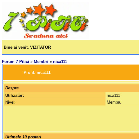
Bine ai venit, VIZITATOR
Forum 7 Pitici
»
Membri
»
nica111
		Profil: 
nica111
Despre
Utilizator:
nica111
Nivel:
Membru
Ultimele 10 postari