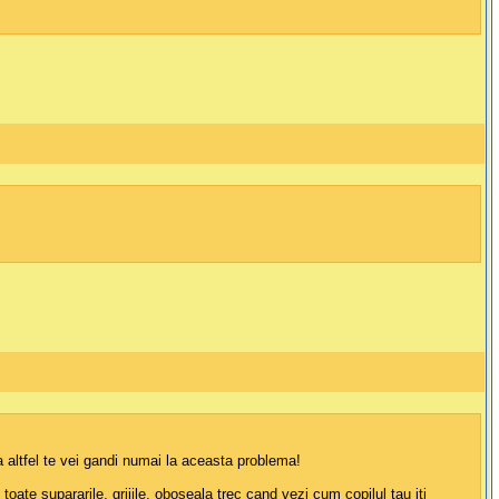
a altfel te vei gandi numai la aceasta problema!
toate supararile, grijile, oboseala trec cand vezi cum copilul tau iti