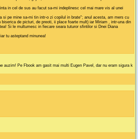
inta in cel de sus au facut sa-mi indeplinesc cel mai mare vis al unei
a si pe mine sa-mi tin intr-o zi copilul in brate"; anul acesta, am mers cu
erica de picturi, de preoti, ii place foarte mult) iar Miriam , intr-una din
tea! Si le multumesc in fiecare seara tuturor sfintilor si Dnei Diana
 iar tu asteptand minunea!
a ne auzim! Pe Fbook am gasit mai multi Eugen Pavel, dar nu eram sigura k