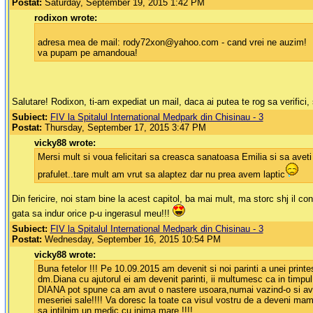
Postat:
Saturday, September 19, 2015 1:42 PM
rodixon wrote:
adresa mea de mail: rody72xon@yahoo.com - cand vrei ne auzim!
va pupam pe amandoua!
Salutare! Rodixon, ti-am expediat un mail, daca ai putea te rog sa verifici, 
Subiect:
FIV la Spitalul International Medpark din Chisinau - 3
Postat:
Thursday, September 17, 2015 3:47 PM
vicky88 wrote:
Mersi mult si voua felicitari sa creasca sanatoasa Emilia si sa aveti 
prafulet..tare mult am vrut sa alaptez dar nu prea avem laptic
Din fericire, noi stam bine la acest capitol, ba mai mult, ma storc shj il c
gata sa indur orice p-u ingerasul meu!!!
Subiect:
FIV la Spitalul International Medpark din Chisinau - 3
Postat:
Wednesday, September 16, 2015 10:54 PM
vicky88 wrote:
Buna fetelor !!! Pe 10.09.2015 am devenit si noi parinti a unei printe
dm.Diana cu ajutorul ei am devenit parinti, ii multumesc ca in timpu
DIANA pot spune ca am avut o nastere usoara,numai vazind-o si avind
meseriei sale!!!! Va doresc la toate ca visul vostru de a deveni mama
sa intilnim un medic cu inima mare !!!!