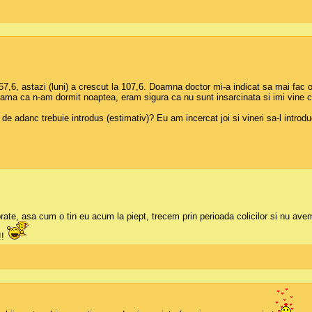
6, astazi (luni) a crescut la 107,6. Doamna doctor mi-a indicat sa mai fac o 
ama ca n-am dormit noaptea, eram sigura ca nu sunt insarcinata si imi vine ci
t de adanc trebuie introdus (estimativ)? Eu am incercat joi si vineri sa-l intr
in brate, asa cum o tin eu acum la piept, trecem prin perioada colicilor si nu a
!!