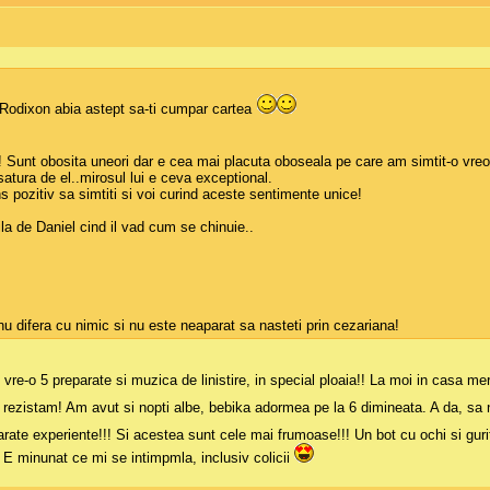
Rodixon abia astept sa-ti cumpar cartea
l! Sunt obosita uneori dar e cea mai placuta oboseala pe care am simtit-o vre
tura de el..mirosul lui e ceva exceptional.
ns pozitiv sa simtiti si voi curind aceste sentimente unice!
la de Daniel cind il vad cum se chinuie..
u difera cu nimic si nu este neaparat sa nasteti prin cezariana!
vre-o 5 preparate si muzica de linistire, in special ploaia!! La moi in casa me
a rezistam! Am avut si nopti albe, bebika adormea pe la 6 dimineata. A da, sa 
rate experiente!!! Si acestea sunt cele mai frumoase!!! Un bot cu ochi si gurit
! E minunat ce mi se intimpmla, inclusiv colicii