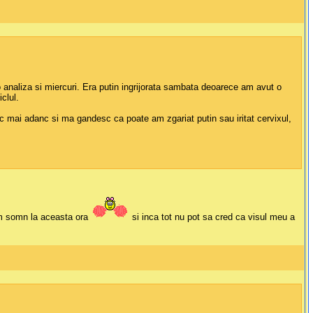
analiza si miercuri. Era putin ingrijorata sambata deoarece am avut o
clul.
oduc mai adanc si ma gandesc ca poate am zgariat putin sau iritat cervixul,
vem somn la aceasta ora
si inca tot nu pot sa cred ca visul meu a