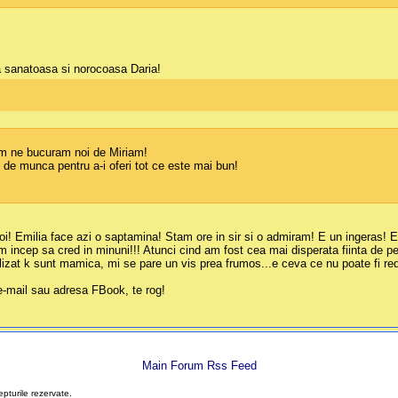
a sanatoasa si norocoasa Daria!
cum ne bucuram noi de Miriam!
 de munca pentru a-i oferi tot ce este mai bun!
! Emilia face azi o saptamina! Stam ore in sir si o admiram! E un ingeras! E
ncep sa cred in minuni!!! Atunci cind am fost cea mai disperata fiinta de pe 
izat k sunt mamica, mi se pare un vis prea frumos...e ceva ce nu poate fi reda
 e-mail sau adresa FBook, te rog!
Main Forum Rss Feed
epturile rezervate.