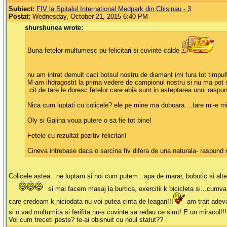
Subiect:
FIV la Spitalul International Medpark din Chisinau - 3
Postat:
Wednesday, October 21, 2015 6:40 PM
shurshunea wrote:
Buna fetelor multumesc pu felicitari si cuvinte calde
nu am intrat demult caci botsul nostru de diamant imi fura tot timpu
M-am ihdragostit la prima vedere de campionul nostru si nu ma pot sa
.cit de tare le doresc fetelor care abia sunt in asteptarea unui raspu
Nica cum luptati cu colicele? ele pe mine ma doboara ...tare mi-e mi
Oly si Galina voua putere o sa fie tot bine!
Fetele cu rezultat pozitiv felicitari!
Cineva intrebase daca o sarcina fiv difera de una naturala- raspund n
Colicele astea...ne luptam si noi cum putem...apa de marar, bobotic si alte 
si mai facem masaj la burtica, exercitii k bicicleta si...cumv
care credeam k niciodata nu voi putea cinta de leagan!!!
am trait adeva
si o vad multumita si ferifita nu-s cuvinte sa redau ce simt! E un miracol!!
Voi cum treceti peste? te-ai obisnuit cu noul statut??