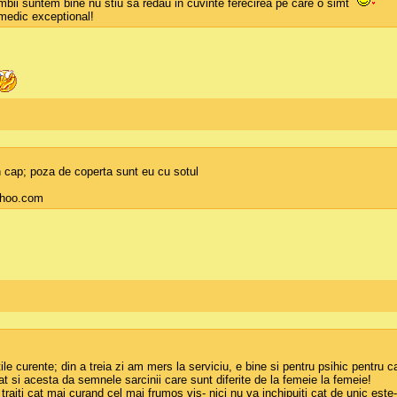
mbii suntem bine nu stiu sa redau in cuvinte ferecirea pe care o simt
 medic exceptional!
in cap; poza de coperta sunt eu cu sotul
ahoo.com
le curente; din a treia zi am mers la serviciu, e bine si pentru psihic pentru c
t si acesta da semnele sarcinii care sunt diferite de la femeie la femeie!
aiti cat mai curand cel mai frumos vis- nici nu va inchipuiti cat de unic este- 