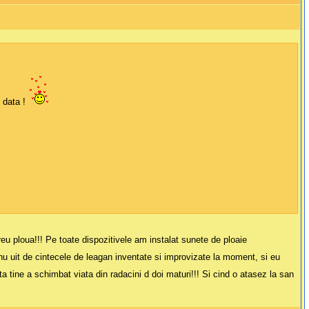
o data !
reu ploua!!! Pe toate dispozitivele am instalat sunete de ploaie
nu uit de cintecele de leagan inventate si improvizate la moment, si eu
a tine a schimbat viata din radacini d doi maturi!!! Si cind o atasez la san