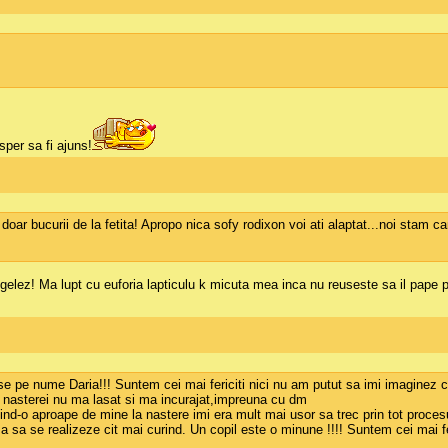
sper sa fi ajuns!
doar bucurii de la fetita! Apropo nica sofy rodixon voi ati alaptat...noi stam c
ongelez! Ma lupt cu euforia lapticulu k micuta mea inca nu reuseste sa il pape p
se pe nume Daria!!! Suntem cei mai fericiti nici nu am putut sa imi imaginez ci
l nasterei nu ma lasat si ma incurajat,impreuna cu dm
-o aproape de mine la nastere imi era mult mai usor sa trec prin tot procesul
 sa se realizeze cit mai curind. Un copil este o minune !!!! Suntem cei mai fer