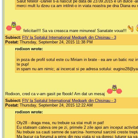
Salut fetelor -Daniel s-a nascut pe data de 23.09.2015 e un dulce -a
merci mult lu dzeu ca am intilnit-o in viata noastra pe dna Diana eu
felicitari!!! Sa va creasca mare minunea! Sanatate voua!!!
Subiect:
FIV la Spitalul International Medpark din Chisinau - 3
Postat:
Thursday, September 24, 2015 11:38 PM
rodixon wrote:
in poza de profil sotul este cu Miriam in brate - ea are un batic roz 
te pup!
in spam nu am nimic; ai incercat si pe adresa sotului: eugino28@y
Rodixon, cred ca v-am gasit pe fbook! Am dat un mesaj
Subiect:
FIV la Spitalul International Medpark din Chisinau - 3
Postat:
Thursday, September 24, 2015 12:22 AM
rodixon wrote:
Oly28 - draga mea, nu trebuie sa stai mult in pat!
Eu stateam cateva ore pe zi, primele 2 zile apoi am inceput activitati
Nu trebuie sa cauti semne de sarcina- hormonul sarcinii creste trepta
Ma bucur ca forumul a prins din nou viata si va doresc tuturor sa va tr