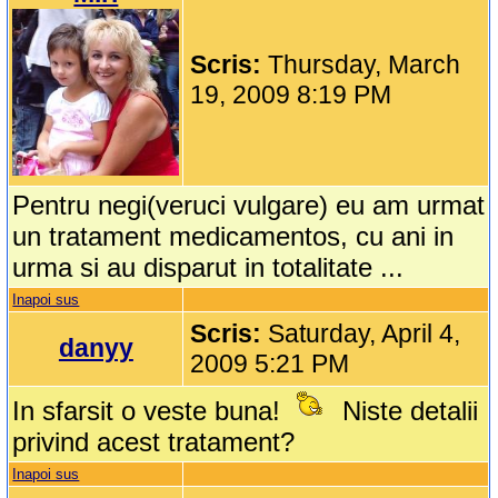
Scris:
Thursday, March
19, 2009 8:19 PM
Pentru negi(veruci vulgare) eu am urmat
un tratament medicamentos, cu ani in
urma si au disparut in totalitate ...
Inapoi sus
Scris:
Saturday, April 4,
danyy
2009 5:21 PM
In sfarsit o veste buna!
Niste detalii
privind acest tratament?
Inapoi sus