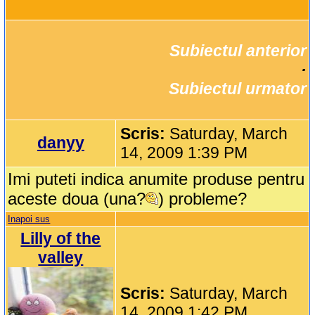
Subiectul anterior
		·

Subiectul urmator
Scris:
Saturday, March
danyy
14, 2009 1:39 PM
Imi puteti indica anumite produse pentru
aceste doua (una?
) probleme?
Inapoi sus
Lilly of the
valley
Scris:
Saturday, March
14, 2009 1:42 PM