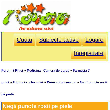
Cauta
Subiecte active
Logare
Inregistrare
Forum 7 Pitici
»
Medicina - Camera de garda
»
Farmacia 7
pitici
»
Farmacia celor mari
»
Dermato-cosmetice
»
Negi/ puncte rosii
pe piele
Negi/ puncte rosii pe piele