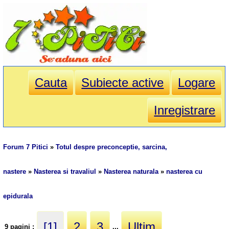
Cauta
Subiecte active
Logare
Inregistrare
Forum 7 Pitici
»
Totul despre preconceptie, sarcina,
nastere
»
Nasterea si travaliul
»
Nasterea naturala
»
nasterea cu
epidurala
[1]
2
3
Ultim
9 pagini :
...