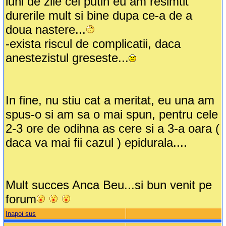
luni de zile cel putin eu am resimtit
durerile mult si bine dupa ce-a de a
doua nastere...
-exista riscul de complicatii, daca
anestezistul greseste...
In fine, nu stiu cat a meritat, eu una am
spus-o si am sa o mai spun, pentru cele
2-3 ore de odihna as cere si a 3-a oara (
daca va mai fii cazul ) epidurala....
Mult succes Anca Beu...si bun venit pe
forum
Inapoi sus