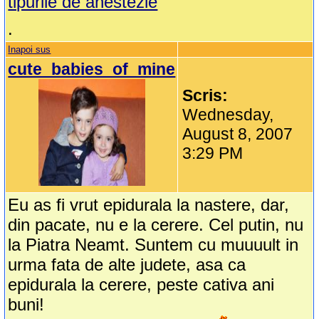
tipurile de anestezie
.
Inapoi sus
cute_babies_of_mine
Scris:
Wednesday,
August 8, 2007
3:29 PM
Eu as fi vrut epidurala la nastere, dar,
din pacate, nu e la cerere. Cel putin, nu
la Piatra Neamt. Suntem cu muuuult in
urma fata de alte judete, asa ca
epidurala la cerere, peste cativa ani
buni!