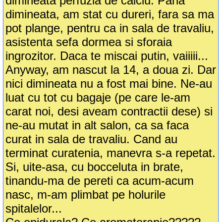
dimineata perfuzia de calciu. Pana
dimineata, am stat cu dureri, fara sa ma
pot plange, pentru ca in sala de travaliu,
asistenta sefa dormea si sforaia
ingrozitor. Daca te miscai putin, vaiiiii...
Anyway, am nascut la 14, a doua zi. Dar
nici dimineata nu a fost mai bine. Ne-au
luat cu tot cu bagaje (pe care le-am
carat noi, desi aveam contractii dese) si
ne-au mutat in alt salon, ca sa faca
curat in sala de travaliu. Cand au
terminat curatenia, manevra s-a repetat.
Si, uite-asa, cu bocceluta in brate,
tinandu-ma de pereti ca acum-acum
nasc, m-am plimbat pe holurile
spitalelor...