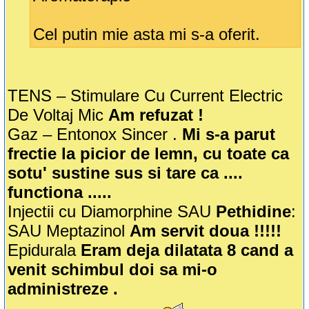
Cel putin mie asta mi s-a oferit.
TENS – Stimulare Cu Current Electric
De Voltaj Mic
Am refuzat !
Gaz – Entonox Sincer .
Mi s-a parut
frectie la picior de lemn, cu toate ca
sotu' sustine sus si tare ca ....
functiona .....
Injectii cu Diamorphine SAU
Pethidine
:
SAU Meptazinol
Am servit doua !!!!!
Epidurala
Eram deja dilatata 8 cand a
venit schimbul doi sa mi-o
administreze .