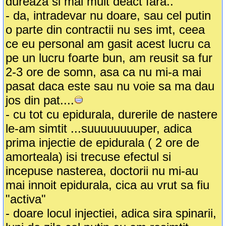
dureaza si mai mult deact fara..
- da, intradevar nu doare, sau cel putin
o parte din contractii nu ses imt, ceea
ce eu personal am gasit acest lucru ca
pe un lucru foarte bun, am reusit sa fur
2-3 ore de somn, asa ca nu mi-a mai
pasat daca este sau nu voie sa ma dau
jos din pat....
- cu tot cu epidurala, durerile de nastere
le-am simtit ...suuuuuuuuper, adica
prima injectie de epidurala ( 2 ore de
amorteala) isi trecuse efectul si
incepuse nasterea, doctorii nu mi-au
mai innoit epidurala, cica au vrut sa fiu
"activa"
- doare locul injectiei, adica sira spinarii,