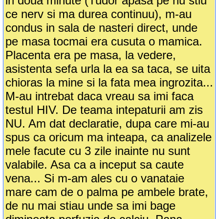
in doua minute (Tudor apasa pe nu stiu
ce nerv si ma durea continuu), m-au
condus in sala de nasteri direct, unde
pe masa tocmai era cusuta o mamica.
Placenta era pe masa, la vedere,
asistenta sefa urla la ea sa taca, se uita
chioras la mine si la fata mea ingrozita...
M-au intrebat daca vreau sa imi faca
testul HIV. De teama intepaturii am zis
NU. Am dat declaratie, dupa care mi-au
spus ca oricum ma inteapa, ca analizele
mele facute cu 3 zile inainte nu sunt
valabile. Asa ca a inceput sa caute
vena... Si m-am ales cu o vanataie
mare cam de o palma pe ambele brate,
de nu mai stiau unde sa imi bage