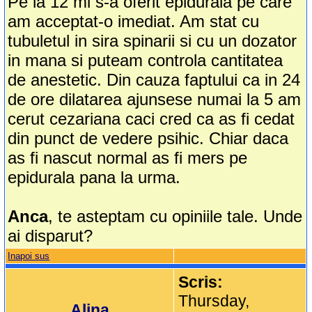
Pe la 12 mi s-a oferit epidurala pe care
am acceptat-o imediat. Am stat cu
tubuletul in sira spinarii si cu un dozator
in mana si puteam controla cantitatea
de anestetic. Din cauza faptului ca in 24
de ore dilatarea ajunsese numai la 5 am
cerut cezariana caci cred ca as fi cedat
din punct de vedere psihic. Chiar daca
as fi nascut normal as fi mers pe
epidurala pana la urma.
Anca
, te asteptam cu opiniile tale. Unde
ai disparut?
Inapoi sus
Scris:
Thursday,
Alina