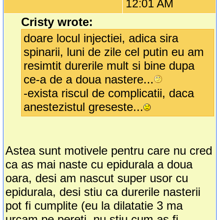
12:01 AM
Cristy wrote:
doare locul injectiei, adica sira
spinarii, luni de zile cel putin eu am
resimtit durerile mult si bine dupa
ce-a de a doua nastere...
-exista riscul de complicatii, daca
anestezistul greseste...
Astea sunt motivele pentru care nu cred
ca as mai naste cu epidurala a doua
oara, desi am nascut super usor cu
epidurala, desi stiu ca durerile nasterii
pot fi cumplite (eu la dilatatie 3 ma
urcam pe pereti, nu stiu cum as fi