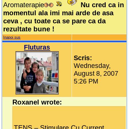
Aromaterapie
Nu cred ca in
momentul ala imi mai arde de asa
ceva , cu toate ca se pare ca da
rezultate bune !
Inapoi sus
Fluturas
Scris:
Wednesday,
August 8, 2007
5:26 PM
Roxanel wrote:
TENS – Stimulare Cu Current