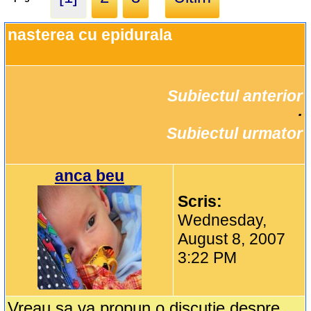
nasterea cu epidurala
Subiectul anterior
		·

Subiectul urmator
anca beu
Scris:
Wednesday,
August 8, 2007
3:22 PM
Vreau sa va propun o discutie despre