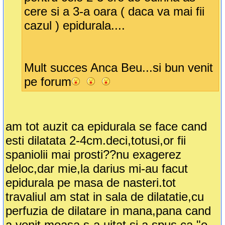
cere si a 3-a oara ( daca va mai fii
cazul ) epidurala....
Mult succes Anca Beu...si bun venit
pe forum
am tot auzit ca epidurala se face cand
esti dilatata 2-4cm.deci,totusi,or fii
spaniolii mai prosti??nu exagerez
deloc,dar mie,la darius mi-au facut
epidurala pe masa de nasteri.tot
travaliul am stat in sala de dilatatie,cu
perfuzia de dilatare in mana,pana cand
a venit moasa,s-a uitat si a spus ca "e