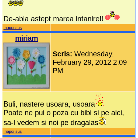
De-abia astept marea intanire!!
Inapoi sus
miriam
Scris:
Wednesday,
February 29, 2012 2:09
PM
Buli, nastere usoara, usoara
Poate ne pui o poza cu bibi si pe aici,
sa-l vedem si noi pe dragalas
Inapoi sus