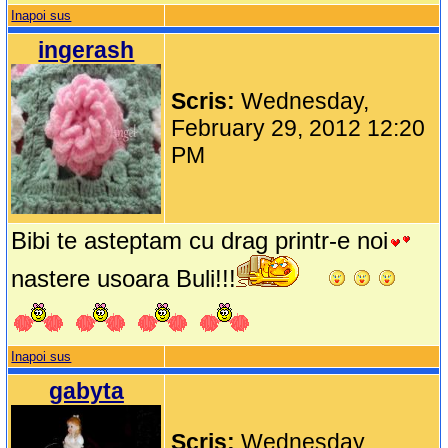
Inapoi sus
ingerash
Scris:
Wednesday,
February 29, 2012 12:20
PM
Bibi te asteptam cu drag printr-e noi
nastere usoara Buli!!!
Inapoi sus
gabyta
Scris:
Wednesday,