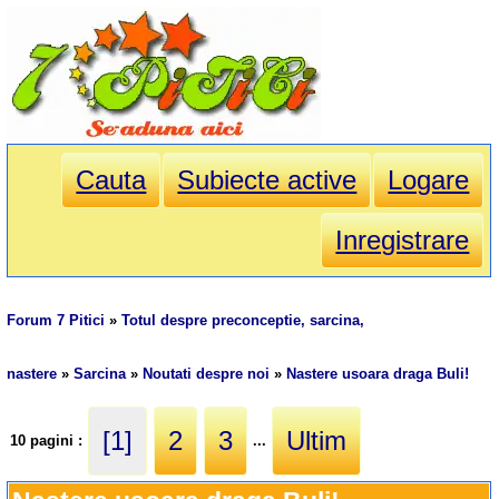
Cauta
Subiecte active
Logare
Inregistrare
Forum 7 Pitici
»
Totul despre preconceptie, sarcina,
nastere
»
Sarcina
»
Noutati despre noi
»
Nastere usoara draga Buli!
[1]
2
3
Ultim
10 pagini :
...