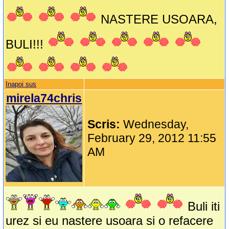
NASTERE USOARA,
BULI!!!
Inapoi sus
mirela74chris
Scris:
Wednesday,
February 29, 2012 11:55
AM
Buli iti
urez si eu nastere usoara si o refacere