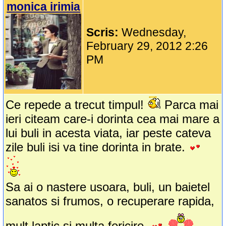
monica irimia
Scris:
Wednesday,
February 29, 2012 2:26
PM
Ce repede a trecut timpul!
Parca mai
ieri citeam care-i dorinta cea mai mare a
lui buli in acesta viata, iar peste cateva
zile buli isi va tine dorinta in brate.
Sa ai o nastere usoara, buli, un baietel
sanatos si frumos, o recuperare rapida,
mult laptic si multa fericire.