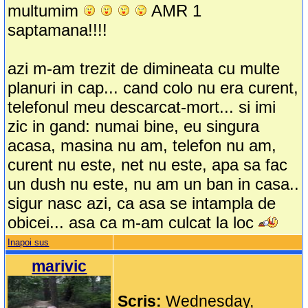
multumim
AMR 1
saptamana!!!!
azi m-am trezit de dimineata cu multe
planuri in cap... cand colo nu era curent,
telefonul meu descarcat-mort... si imi
zic in gand: numai bine, eu singura
acasa, masina nu am, telefon nu am,
curent nu este, net nu este, apa sa fac
un dush nu este, nu am un ban in casa..
sigur nasc azi, ca asa se intampla de
obicei... asa ca m-am culcat la loc
Inapoi sus
marivic
Scris:
Wednesday,