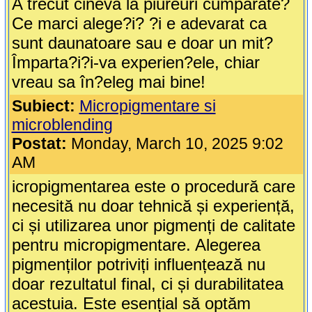
A trecut cineva la piureuri cumparate?
Ce marci alege?i? ?i e adevarat ca
sunt daunatoare sau e doar un mit?
Împarta?i?i-va experien?ele, chiar
vreau sa în?eleg mai bine!
Subiect:
Micropigmentare si
microblending
Postat:
Monday, March 10, 2025 9:02
AM
icropigmentarea este o procedură care
necesită nu doar tehnică și experiență,
ci și utilizarea unor pigmenți de calitate
pentru micropigmentare. Alegerea
pigmenților potriviți influențează nu
doar rezultatul final, ci și durabilitatea
acestuia. Este esențial să optăm