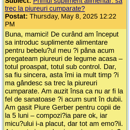
Subiect:
Primul supliment alimentar: sa
trec la piureuri cumparate?
Postat:
Thursday, May 8, 2025 12:22
PM
Buna, mamici! De curând am început
sa introduc suplimente alimentare
pentru bebelu?ul meu ?i pâna acum
pregateam piureuri de legume acasa –
totul proaspat, totul sub control. Dar,
sa fiu sincera, asta îmi ia mult timp ?i
ma gândesc sa trec la piureuri
cumparate. Am auzit însa ca nu ar fi la
fel de sanatoase ?i acum sunt în dubii.
Am gasit Piure Gerber pentru copii de
la 5 luni – compozi?ia pare ok, iar
micu?ului i-a placut, dar tot am emo?ii.