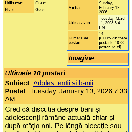
Utilizator:
Guest
Sunday,
A intrat:
February 12,
Nivel:
Guest
2006
Tuesday, March
Ultima vizita:
11, 2008 6:41
PM
14
Numarul de
[0.00% din toate
postari:
postarile / 0.00
postari pe zi]
Imagine
Ultimele 10 postari
Subiect:
Adolescentii si banii
Postat:
Tuesday, January 13, 2026 7:33
AM
Cred că discuția despre bani și
adolescenți rămâne actuală chiar și
după atâția ani. Pe lângă alocație sau