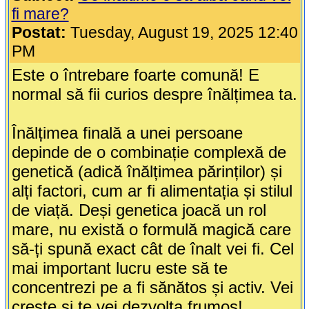
fi mare?
Postat:
Tuesday, August 19, 2025 12:40
PM
Este o întrebare foarte comună! E
normal să fii curios despre înălțimea ta.
Înălțimea finală a unei persoane
depinde de o combinație complexă de
genetică (adică înălțimea părinților) și
alți factori, cum ar fi alimentația și stilul
de viață. Deși genetica joacă un rol
mare, nu există o formulă magică care
să-ți spună exact cât de înalt vei fi. Cel
mai important lucru este să te
concentrezi pe a fi sănătos și activ. Vei
crește și te vei dezvolta frumos!