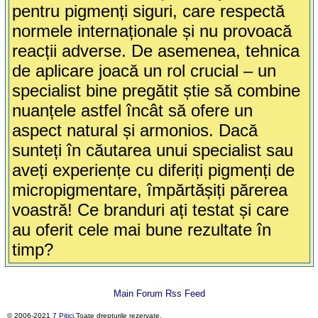
pentru pigmenți siguri, care respectă
normele internaționale și nu provoacă
reacții adverse. De asemenea, tehnica
de aplicare joacă un rol crucial – un
specialist bine pregătit știe să combine
nuanțele astfel încât să ofere un
aspect natural și armonios. Dacă
sunteți în căutarea unui specialist sau
aveți experiențe cu diferiți pigmenți de
micropigmentare, împărtășiți părerea
voastră! Ce branduri ați testat și care
au oferit cele mai bune rezultate în
timp?
Main Forum Rss Feed
© 2006-2021
7 Pitici
.Toate drepturile rezervate.