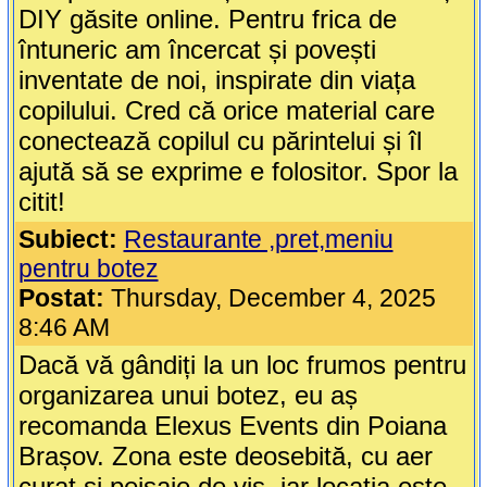
DIY găsite online. Pentru frica de
întuneric am încercat și povești
inventate de noi, inspirate din viața
copilului. Cred că orice material care
conectează copilul cu părintelui și îl
ajută să se exprime e folositor. Spor la
citit!
Subiect:
Restaurante ,pret,meniu
pentru botez
Postat:
Thursday, December 4, 2025
8:46 AM
Dacă vă gândiți la un loc frumos pentru
organizarea unui botez, eu aș
recomanda Elexus Events din Poiana
Brașov. Zona este deosebită, cu aer
curat și peisaje de vis, iar locația este