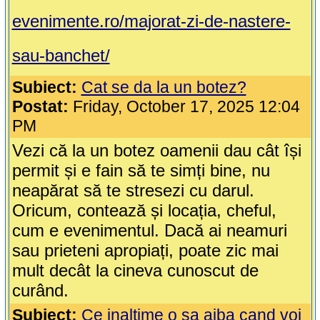
evenimente.ro/majorat-zi-de-nastere-
sau-banchet/
Subiect:
Cat se da la un botez?
Postat:
Friday, October 17, 2025 12:04
PM
Vezi că la un botez oamenii dau cât își
permit și e fain să te simți bine, nu
neapărat să te stresezi cu darul.
Oricum, contează și locația, cheful,
cum e evenimentul. Dacă ai neamuri
sau prieteni apropiați, poate zic mai
mult decât la cineva cunoscut de
curând.
Subiect:
Ce inaltime o sa aiba cand voi