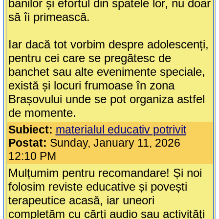
banilor și efortul din spatele lor, nu doar
să îi primească.
Iar dacă tot vorbim despre adolescenți,
pentru cei care se pregătesc de
banchet sau alte evenimente speciale,
există și locuri frumoase în zona
Brașovului unde se pot organiza astfel
de momente.
Subiect:
materialul educativ potrivit
Postat:
Sunday, January 11, 2026
12:10 PM
Mulțumim pentru recomandare! Și noi
folosim reviste educative și povești
terapeutice acasă, iar uneori
completăm cu cărți audio sau activități