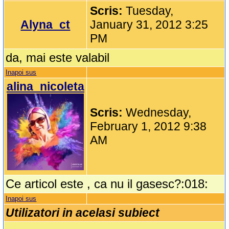
Scris:
Tuesday,
Alyna_ct
January 31, 2012 3:25
PM
da, mai este valabil
Inapoi sus
alina_nicoleta
Scris:
Wednesday,
February 1, 2012 9:38
AM
Ce articol este , ca nu il gasesc?:018:
Inapoi sus
Utilizatori in acelasi subiect