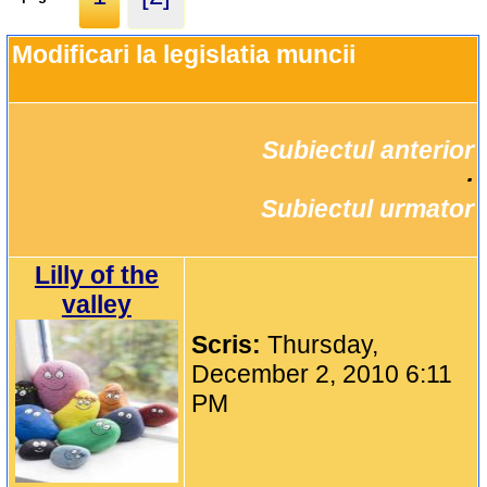
Modificari la legislatia muncii
Subiectul anterior
		·

Subiectul urmator
Lilly of the
valley
Scris:
Thursday,
December 2, 2010 6:11
PM