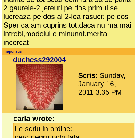
2 gaurele-2 jeteuri,pe dos primul se
lucreaza pe dos al 2-lea rasucit pe dos
Sper ca am cuprins tot,daca nu ma mai
intrebi,modelul e minunat,merita
incercat
Inapoi sus
duchess292004
Scris:
Sunday,
January 16,
2011 3:35 PM
carla wrote:
Le scriu in ordine:
cerc negru-ochi fata