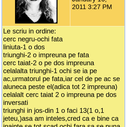
2011 3:27 PM
Le scriu in ordine:
cerc negru-ochi fata
liniuta-1 o dos
triunghi-2 o impreuna pe fata
cerc taiat-2 o pe dos impreuna
celalalta triunghi-1 ochi se ia pe
ac,urmatorul pe fata,iar cel de pe ac se
aluneca peste el(adica tot 2 impreuna)
celalalt cerc taiat 2 o impreuna pe dos
inversati
triunghi in jos-din 1 o faci 13(1 o,1
jeteu,)asa am inteles,cred ca e bine ca
inainte se tot scad ochi fara sa se puna