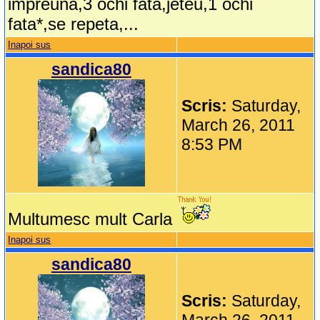
impreuna,3 ochi fata,jeteu,1 ochi
fata*,se repeta,...
Inapoi sus
sandica80
Scris:
Saturday,
March 26, 2011
8:53 PM
Multumesc mult Carla
Inapoi sus
sandica80
Scris:
Saturday,