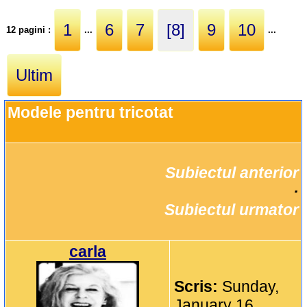
1
6
7
[8]
9
10
12 pagini :
...
...
Ultim
Modele pentru tricotat
Subiectul anterior
		·

Subiectul urmator
carla
Scris:
Sunday,
January 16,