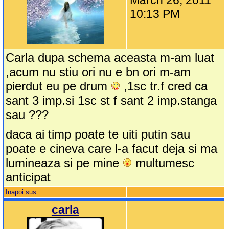
March 26, 2011
10:13 PM
Carla dupa schema aceasta m-am luat
,acum nu stiu ori nu e bn ori m-am
pierdut eu pe drum
,1sc tr.f cred ca
sant 3 imp.si 1sc st f sant 2 imp.stanga
sau ???
daca ai timp poate te uiti putin sau
poate e cineva care l-a facut deja si ma
lumineaza si pe mine
multumesc
anticipat
Inapoi sus
carla