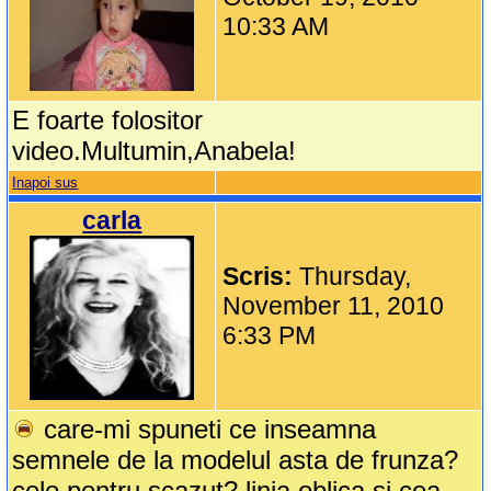
10:33 AM
E foarte folositor
video.Multumin,Anabela!
Inapoi sus
carla
Scris:
Thursday,
November 11, 2010
6:33 PM
care-mi spuneti ce inseamna
semnele de la modelul asta de frunza?
cele pentru scazut?,linia oblica si cea