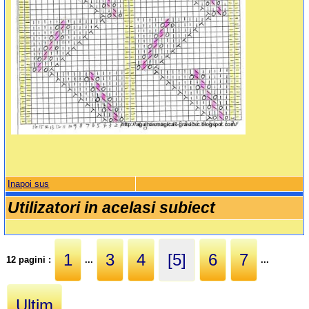
Inapoi sus
Utilizatori in acelasi subiect
1
3
4
[5]
6
7
12 pagini :
...
...
Ultim