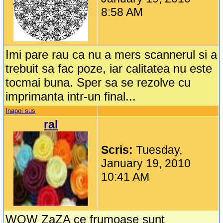
8:58 AM
Imi pare rau ca nu a mers scannerul si a
trebuit sa fac poze, iar calitatea nu este
tocmai buna. Sper sa se rezolve cu
imprimanta intr-un final...
Inapoi sus
ral
Scris:
Tuesday,
January 19, 2010
10:41 AM
WOW ZaZA ce frumoase sunt