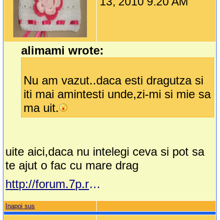
13, 2010 9:20 AM
alimami wrote:
Nu am vazut..daca esti dragutza si
iti mai amintesti unde,zi-mi si mie sa
ma uit.
uite aici,daca nu intelegi ceva si pot sa
te ajut o fac cu mare drag
http://forum.7p.ro/tricotaje-pentru-ea.aspx?g=posts&t=8127&p=14
Inapoi sus