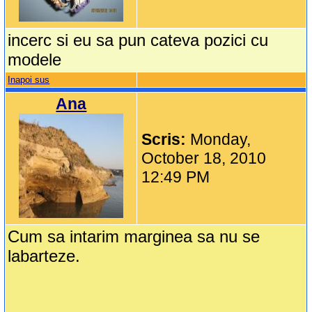
incerc si eu sa pun cateva pozici cu
modele
Inapoi sus
Ana
Scris:
Monday,
October 18, 2010
12:49 PM
Cum sa intarim marginea sa nu se
labarteze.