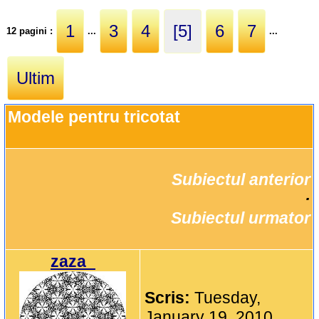
1
3
4
[5]
6
7
12 pagini :
...
...
Ultim
Modele pentru tricotat
Subiectul anterior
		·

Subiectul urmator
zaza_
Scris:
Tuesday,
January 19, 2010