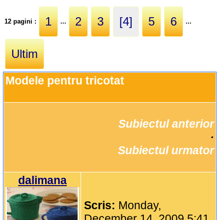
1
2
3
[4]
5
6
12 pagini :
...
...
Ultim
Modele pentru tricotat
Subiectul anterior
		·

Subiectul urmator
dalimana
Scris:
Monday,
December 14, 2009 5:41