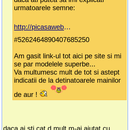
urmatoarele semne:
http://picasaweb.google.com/judyzou03/2008
#5262464890407685250
Am gasit link-ul tot aici pe site si mi
se par modelele superbe...
Va multumesc mult de tot si astept
indicatii de la detinatoarele mainilor
de aur !
daca ai sti cat d mult m-ai ajutat cu