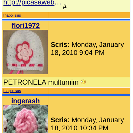
http://picasaweb.google.com/mariapop76/ManualDeTricotat
#
Inapoi sus
flori1972
Scris:
Monday, January
18, 2010 9:04 PM
PETRONELA multumim
Inapoi sus
ingerash
Scris:
Monday, January
18, 2010 10:34 PM