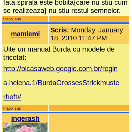
fata,spirala este bobita{care nu stiu cum
se realizeaza} nu stiu restul semnelor.
Inapoi sus
Scris:
Monday, January
mamiemi
18, 2010 11:47 PM
Uite un manual Burda cu modele de
tricotat:
http://picasaweb.google.com.br/regin
a.helena.1/BurdaGrossesStrickmuste
rheft#
Inapoi sus
ingerash