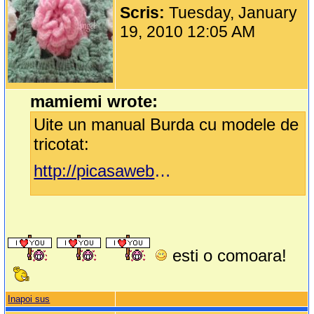
Scris:
Tuesday, January
19, 2010 12:05 AM
mamiemi wrote:
Uite un manual Burda cu modele de
tricotat:
http://picasaweb.google.com.br/regina.helena.1/BurdaGrossesStrickmusterheft#
esti o comoara!
Inapoi sus