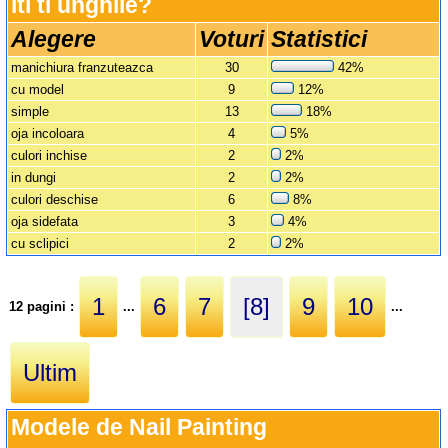
iti ti unghile? 
Alegere
Voturi
Statistici
manichiura franzuteazca
30
42%
cu model
9
12%
simple
13
18%
oja incoloara
4
5%
culori inchise
2
2%
in dungi
2
2%
culori deschise
6
8%
oja sidefata
3
4%
cu sclipici
2
2%
1
6
7
[8]
9
10
12 pagini :
...
...
Ultim
Modele de Nail Painting 