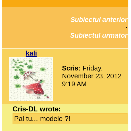
Subiectul anterior
		·

Subiectul urmator
kali
Scris:
Friday,
November 23, 2012
9:19 AM
Cris-DL wrote:
Pai tu... modele ?!