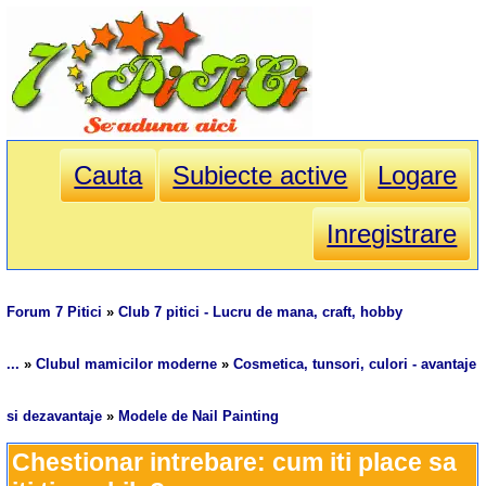
Cauta
Subiecte active
Logare
Inregistrare
Forum 7 Pitici
»
Club 7 pitici - Lucru de mana, craft, hobby
...
»
Clubul mamicilor moderne
»
Cosmetica, tunsori, culori - avantaje
si dezavantaje
»
Modele de Nail Painting
Chestionar intrebare: cum iti place sa 