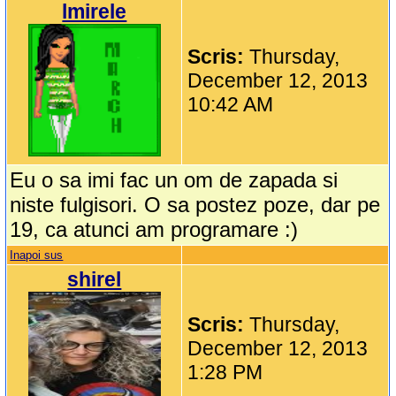
lmirele
Scris:
Thursday,
December 12, 2013
10:42 AM
Eu o sa imi fac un om de zapada si
niste fulgisori. O sa postez poze, dar pe
19, ca atunci am programare :)
Inapoi sus
shirel
Scris:
Thursday,
December 12, 2013
1:28 PM