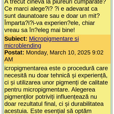
A trecut cineva la piureuri cumparate?
Ce marci alege?i? ?i e adevarat ca
sunt daunatoare sau e doar un mit?
Împarta?i?i-va experien?ele, chiar
vreau sa în?eleg mai bine!
Subiect:
Micropigmentare si
microblending
Postat:
Monday, March 10, 2025 9:02
AM
icropigmentarea este o procedură care
necesită nu doar tehnică și experiență,
ci și utilizarea unor pigmenți de calitate
pentru micropigmentare. Alegerea
pigmenților potriviți influențează nu
doar rezultatul final, ci și durabilitatea
acestuia. Este esențial să optăm