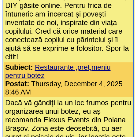
DIY găsite online. Pentru frica de
întuneric am încercat și povești
inventate de noi, inspirate din viața
copilului. Cred că orice material care
conectează copilul cu părintelui și îl
ajută să se exprime e folositor. Spor la
citit!
Subiect:
Restaurante ,pret,meniu
pentru botez
Postat:
Thursday, December 4, 2025
8:46 AM
Dacă vă gândiți la un loc frumos pentru
organizarea unui botez, eu aș
recomanda Elexus Events din Poiana
Brașov. Zona este deosebită, cu aer
curat și peisaje de vis, iar locația este