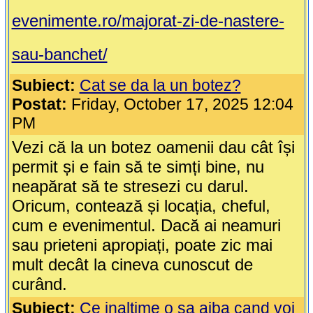
evenimente.ro/majorat-zi-de-nastere-
sau-banchet/
Subiect:
Cat se da la un botez?
Postat:
Friday, October 17, 2025 12:04
PM
Vezi că la un botez oamenii dau cât își
permit și e fain să te simți bine, nu
neapărat să te stresezi cu darul.
Oricum, contează și locația, cheful,
cum e evenimentul. Dacă ai neamuri
sau prieteni apropiați, poate zic mai
mult decât la cineva cunoscut de
curând.
Subiect:
Ce inaltime o sa aiba cand voi