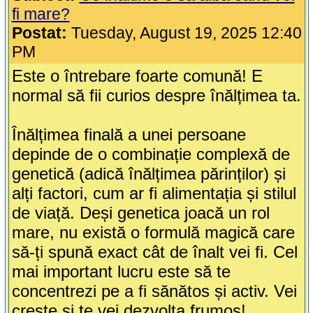
fi mare?
Postat:
Tuesday, August 19, 2025 12:40
PM
Este o întrebare foarte comună! E
normal să fii curios despre înălțimea ta.
Înălțimea finală a unei persoane
depinde de o combinație complexă de
genetică (adică înălțimea părinților) și
alți factori, cum ar fi alimentația și stilul
de viață. Deși genetica joacă un rol
mare, nu există o formulă magică care
să-ți spună exact cât de înalt vei fi. Cel
mai important lucru este să te
concentrezi pe a fi sănătos și activ. Vei
crește și te vei dezvolta frumos!