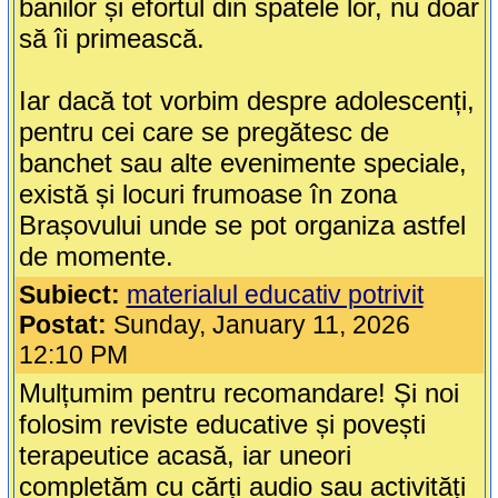
banilor și efortul din spatele lor, nu doar
să îi primească.
Iar dacă tot vorbim despre adolescenți,
pentru cei care se pregătesc de
banchet sau alte evenimente speciale,
există și locuri frumoase în zona
Brașovului unde se pot organiza astfel
de momente.
Subiect:
materialul educativ potrivit
Postat:
Sunday, January 11, 2026
12:10 PM
Mulțumim pentru recomandare! Și noi
folosim reviste educative și povești
terapeutice acasă, iar uneori
completăm cu cărți audio sau activități