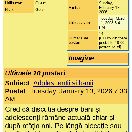
Utilizator:
Guest
Sunday,
A intrat:
February 12,
Nivel:
Guest
2006
Tuesday, March
Ultima vizita:
11, 2008 6:41
PM
14
Numarul de
[0.00% din toate
postari:
postarile / 0.00
postari pe zi]
Imagine
Ultimele 10 postari
Subiect:
Adolescentii si banii
Postat:
Tuesday, January 13, 2026 7:33
AM
Cred că discuția despre bani și
adolescenți rămâne actuală chiar și
după atâția ani. Pe lângă alocație sau