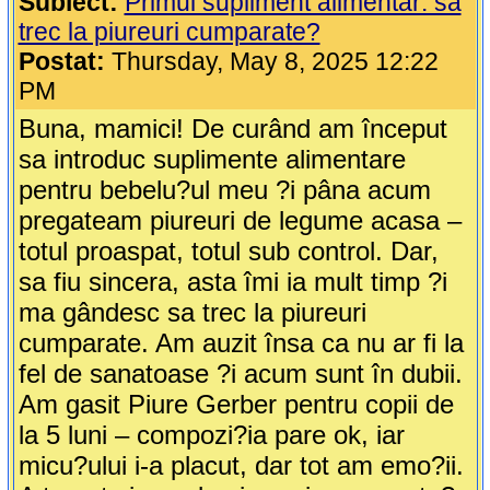
Subiect:
Primul supliment alimentar: sa
trec la piureuri cumparate?
Postat:
Thursday, May 8, 2025 12:22
PM
Buna, mamici! De curând am început
sa introduc suplimente alimentare
pentru bebelu?ul meu ?i pâna acum
pregateam piureuri de legume acasa –
totul proaspat, totul sub control. Dar,
sa fiu sincera, asta îmi ia mult timp ?i
ma gândesc sa trec la piureuri
cumparate. Am auzit însa ca nu ar fi la
fel de sanatoase ?i acum sunt în dubii.
Am gasit Piure Gerber pentru copii de
la 5 luni – compozi?ia pare ok, iar
micu?ului i-a placut, dar tot am emo?ii.