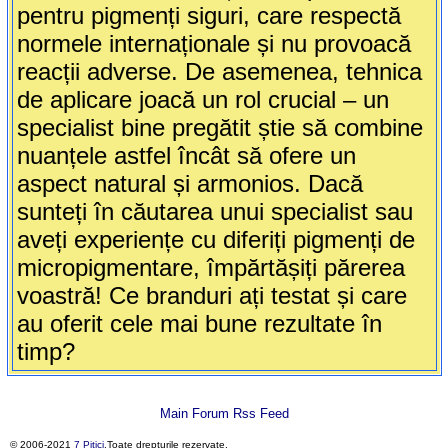
pentru pigmenți siguri, care respectă
normele internaționale și nu provoacă
reacții adverse. De asemenea, tehnica
de aplicare joacă un rol crucial – un
specialist bine pregătit știe să combine
nuanțele astfel încât să ofere un
aspect natural și armonios. Dacă
sunteți în căutarea unui specialist sau
aveți experiențe cu diferiți pigmenți de
micropigmentare, împărtășiți părerea
voastră! Ce branduri ați testat și care
au oferit cele mai bune rezultate în
timp?
Main Forum Rss Feed
© 2006-2021
7 Pitici
.Toate drepturile rezervate.