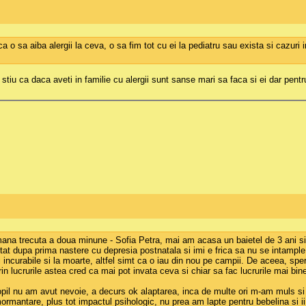
o sa aiba alergii la ceva, o sa fim tot cu ei la pediatru sau exista si cazuri in
tiu ca daca aveti in familie cu alergii sunt sanse mari sa faca si ei dar pent
ana trecuta a doua minune - Sofia Petra, mai am acasa un baietel de 3 ani si 
at dupa prima nastere cu depresia postnatala si imi e frica sa nu se intample 
incurabile si la moarte, altfel simt ca o iau din nou pe campii. De aceea, sper
rin lucrurile astea cred ca mai pot invata ceva si chiar sa fac lucrurile mai bi
l copil nu am avut nevoie, a decurs ok alaptarea, inca de multe ori m-am muls 
mantare, plus tot impactul psihologic, nu prea am lapte pentru bebelina si ii 