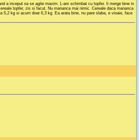
 cand a inceput sa se agite maxim. L-am schimbat cu topfer. Ii merge bine in
au cereale topfer, zis si facut. Nu mananca mai nimic. Cereale daca mananca
vea 5,2 kg si acum doar 6,3 kg. Ea arata bine, nu pare slaba, e vioaie, face