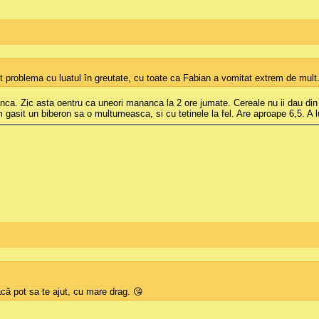
avut problema cu luatul în greutate, cu toate ca Fabian a vomitat extrem de mul
. Zic asta oentru ca uneori mananca la 2 ore jumate. Cereale nu ii dau din s
gasit un biberon sa o multumeasca, si cu tetinele la fel. Are aproape 6,5. A l
că pot sa te ajut, cu mare drag. 😘