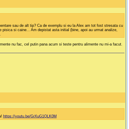
mentare sau de alt tip? Ca de exemplu si eu la Alex am tot fost stresata cu
 pisica si caine... Am depistat asta initial (bine, apoi au urmat analize,
.
limente nu fac, cel putin pana acum si teste pentru alimente nu mi-a facut.
a!
https://youtu.be/GrXuG1QLK0M