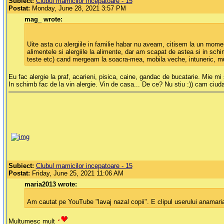
Subiect:
Clubul mamicilor incepatoare - 15
Postat:
Monday, June 28, 2021 3:57 PM
mag_ wrote:
Uite asta cu alergiile in familie habar nu aveam, citisem la un momen
alimentele si alergiile la alimente, dar am scapat de astea si in schim
teste etc) cand mergeam la soacra-mea, mobila veche, intuneric, muce
Eu fac alergie la praf, acarieni, pisica, caine, gandac de bucatarie. Mie m
In schimb fac de la vin alergie. Vin de casa... De ce? Nu stiu :)) cam ciuda
Subiect:
Clubul mamicilor incepatoare - 15
Postat:
Friday, June 25, 2021 11:06 AM
maria2013 wrote:
Am cautat pe YouTube "lavaj nazal copii". E clipul userului anamaria
Multumesc mult