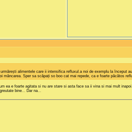
rmărești alimentele care ii intensifica refluxul.a noi de exemplu la început 
i mâncarea. Sper sa scăpați so boo cat mai repede, ca e foarte păcătos refluxu
cum ea e foarte agitata si nu are stare si asta face sa ii vina si mai mult ina
greutate bine... Dar na...