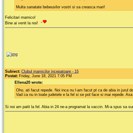
Multa sanatate bebeusilor vostri si sa creasca mari!
Felicitari mamico!
Bine ai venit la noi!
Subiect:
Clubul mamicilor incepatoare - 15
Postat:
Friday, June 18, 2021 7:05 PM
Ellena20 wrote:
Oho, ati facut repede. Noi inca nu l-am facut pt ca de abia in jurul da
Vad ca nu in toate judetele e la fel si se pot face si mai repede. Asa
Si noi am patit la fel. Abia in 24 ne-a programat la vaccin. Mi-a spus sa 