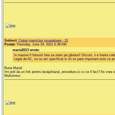
Subiect:
Clubul mamicilor incepatoare - 15
Postat:
Thursday, June 24, 2021 6:38 AM
maria2013 wrote:
In masina îl folosim fara sa stam pe gânduri! Oricum, ii e foarte cald
Legat de AC, ce nu am specificat si mi se pare important este ca anu
Buna Maria!
Imi poti da un link pentru lavajulnazal, procedura si cu ce il faci? As vrea s
Multumesc