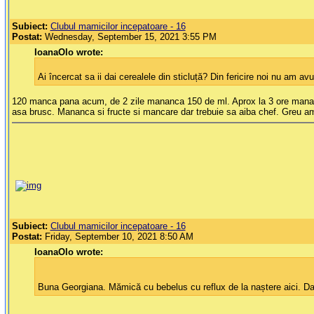
Subiect:
Clubul mamicilor incepatoare - 16
Postat:
Wednesday, September 15, 2021 3:55 PM
IoanaOlo wrote:
Ai încercat sa ii dai cerealele din sticluță? Din fericire noi nu am 
120 manca pana acum, de 2 zile mananca 150 de ml. Aprox la 3 ore mananca
asa brusc. Mananca si fructe si mancare dar trebuie sa aiba chef. Greu am 
Subiect:
Clubul mamicilor incepatoare - 16
Postat:
Friday, September 10, 2021 8:50 AM
IoanaOlo wrote:
Buna Georgiana. Mămică cu bebelus cu reflux de la naștere aici. Da