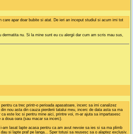
 care apar doar bubite si atat. De ieri an inceput studiul si acum imi tot
ru dermatita nu. Si la mine sunt eu cu alergii dar cum am scris mau sus,
pentru ca trec printr-o perioada apasatoare, incerc sa imi canalizez
din nou asta din cauza pierderii tatalui meu, incerc de data asta sa ma
 ca este loc si pentru mine aici, printre voi, m-ar ajuta sa impartasesc
ne a doua oara (sau macar sa incerc).
si i-am lasat lapte acasa pentru ca am avut nevoie sa ies si sa ma plimb
dau si lapte praf pe langa... Sper totusi sa reusesc sa o alaptez exclusiv.