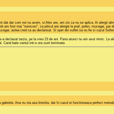
t dat dar cum noi nu avem, si Alex are, am zis ca nu se aplica. Ai alergii ali
b am fost mai "norocosi", ca piticul are alergie la praf, polen, mucegai, par de
gai, astea cred ca au declansat. Si sper din suflet sa nu fie si cazul Sofiei
i s-a declasat tarziu, pe la vreo 23 de ani. Pana atunci nu am avut nimic. La a
t. Cand bate vantul intr-o ora sunt terminata
 gabriela. Ana nu sta asa linistita, dar în cazul ei functioneaza perfect metod