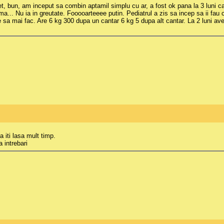
 jet, bun, am inceput sa combin aptamil simplu cu ar, a fost ok pana la 3 luni
lema... Nu ia in greutate. Fooooarteeee putin. Pediatrul a zis sa incep sa ii f
 ce sa mai fac. Are 6 kg 300 dupa un cantar 6 kg 5 dupa alt cantar. La 2 luni a
 iti lasa mult timp.
 intrebari