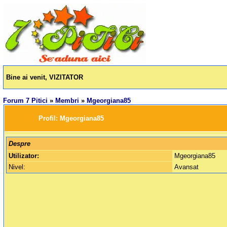
Bine ai venit, VIZITATOR
Forum 7 Pitici
»
Membri
»
Mgeorgiana85
		Profil: 
Mgeorgiana85
Despre
Utilizator:
Mgeorgiana85
Nivel:
Avansat