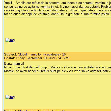
Yupiii... Amelia are reflux de la nastere, am inceput cu aptamil, vomita in
sensul ca nu se agita nu vomita in jet. Ii vine inapoi dar acceptabil. Prob
cateva lingurite in schimb orice ii dau refuza. Nu ia in greutate si nu stiu
tot ca orice alt copil de varsta ei dar nu ia in greutate si ma termina psihic
Subiect:
Clubul mamicilor incepatoare - 16
Postat:
Friday, September 10, 2021 8:41 AM
Buna mamici!
Nu am mai intrat de mult timp... Viata cu 2 copii e cam agitata :)) si nu prea
Mamici ce aveti bebei cu reflux sunt pe aici? As vrea sa va adresez cateva