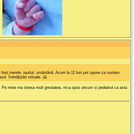
au fost merele, iaurtul, smântână. Acum la 11 luni pot spune ca suntem
l. Îmbrățișări virtuale. 🤗
poi. Pe mine ma stresa mult greutatea, mi-a spus oricum si pediatrul ca asta