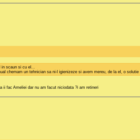
 in scaun si cu el...
al chemam un tehnician sa ni-l igienizeze si avem mereu, de la el, o solutie 
a ii fac Ameliei dar nu am facut niciodata ?i am retineri