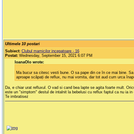
Ultimele 10 postari
Subiect:
Clubul mamicilor incepatoare - 16
Postat:
Wednesday, September 15, 2021 6:07 PM
IoanaOlo wrote:
Ma bucur sa citesc vesti bune. O sa pape din ce în ce mai bine. Sa u
aproape scăpați de reflux, nu mai vomita, dar tot aud cum urca înapo
Da, e chiar urat refluxul. O vad si cand bea lapte se agita foarte mult. Ori
este un "simptom" destul de intalnit la bebelusi cu reflux faptul ca nu ia in 
Te imbratisez