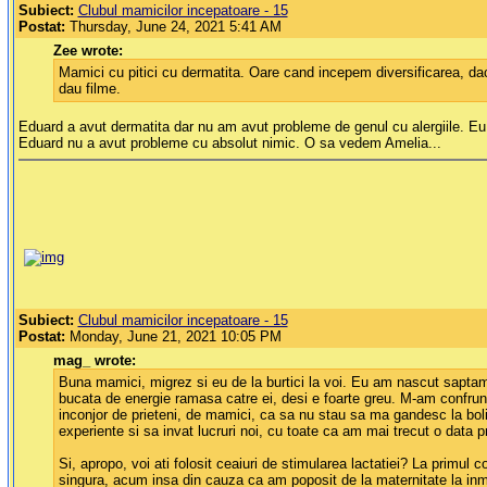
Subiect:
Clubul mamicilor incepatoare - 15
Postat:
Thursday, June 24, 2021 5:41 AM
Zee wrote:
Mamici cu pitici cu dermatita. Oare cand incepem diversificarea, daca 
dau filme.
Eduard a avut dermatita dar nu am avut probleme de genul cu alergiile. Eu s
Eduard nu a avut probleme cu absolut nimic. O sa vedem Amelia...
Subiect:
Clubul mamicilor incepatoare - 15
Postat:
Monday, June 21, 2021 10:05 PM
mag_ wrote:
Buna mamici, migrez si eu de la burtici la voi. Eu am nascut saptam
bucata de energie ramasa catre ei, desi e foarte greu. M-am confrunt
inconjor de prieteni, de mamici, ca sa nu stau sa ma gandesc la boli 
experiente si sa invat lucruri noi, cu toate ca am mai trecut o data p
Si, apropo, voi ati folosit ceaiuri de stimularea lactatiei? La primu
singura, acum insa din cauza ca am poposit de la maternitate la inmor