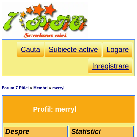
Cauta
Subiecte active
Logare
Inregistrare
Forum 7 Pitici
»
Membri
»
merryl
		Profil: 
merryl
Despre
Statistici