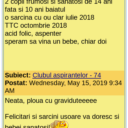
2 copii frumosi si sanatosi de 14 ani
fata si 10 ani baiatul
o sarcina cu ou clar iulie 2018
TTC octombrie 2018
acid folic, aspenter
speram sa vina un bebe, chiar doi
Subiect:
Clubul aspirantelor - 74
Postat:
Wednesday, May 15, 2019 9:34
AM
Neata, ploua cu graviduteeeee
Felicitari si sarcini usoare va doresc si
bebei sanatosi!