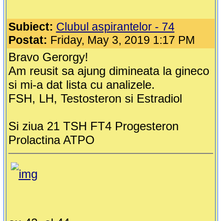
Subiect:
Clubul aspirantelor - 74
Postat:
Friday, May 3, 2019 1:17 PM
Bravo Gerorgy!
Am reusit sa ajung dimineata la gineco
si mi-a dat lista cu analizele.
FSH, LH, Testosteron si Estradiol
Si ziua 21 TSH FT4 Progesteron
Prolactina ATPO