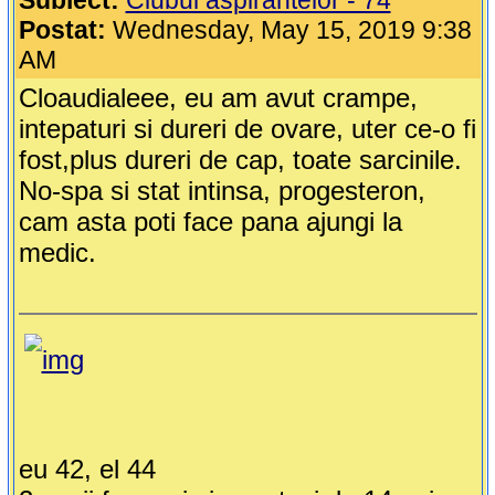
Subiect:
Clubul aspirantelor - 74
Postat:
Wednesday, May 15, 2019 9:38
AM
Cloaudialeee, eu am avut crampe,
intepaturi si dureri de ovare, uter ce-o fi
fost,plus dureri de cap, toate sarcinile.
No-spa si stat intinsa, progesteron,
cam asta poti face pana ajungi la
medic.
eu 42, el 44