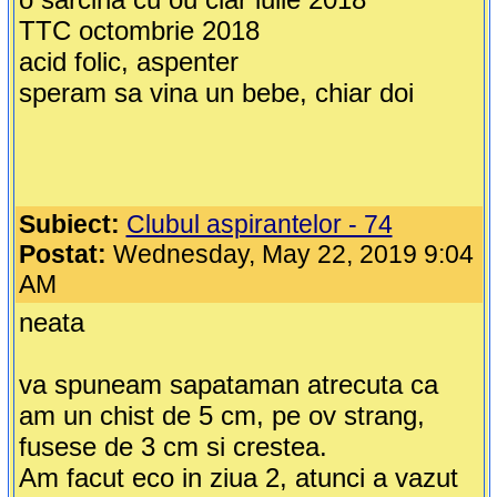
TTC octombrie 2018
acid folic, aspenter
speram sa vina un bebe, chiar doi
Subiect:
Clubul aspirantelor - 74
Postat:
Wednesday, May 22, 2019 9:04
AM
neata
va spuneam sapataman atrecuta ca
am un chist de 5 cm, pe ov strang,
fusese de 3 cm si crestea.
Am facut eco in ziua 2, atunci a vazut