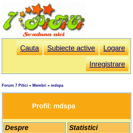
Cauta
Subiecte active
Logare
Inregistrare
Forum 7 Pitici
»
Membri
»
mdspa
		Profil: 
mdspa
Despre
Statistici