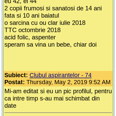
eu 42, el 44
2 copii frumosi si sanatosi de 14 ani
fata si 10 ani baiatul
o sarcina cu ou clar iulie 2018
TTC octombrie 2018
acid folic, aspenter
speram sa vina un bebe, chiar doi
Subiect:
Clubul aspirantelor - 74
Postat:
Thursday, May 2, 2019 9:52 AM
Mi-am editat si eu un pic profilul, pentru
ca intre timp s-au mai schimbat din
date