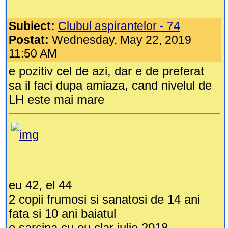
Subiect:
Clubul aspirantelor - 74
Postat:
Wednesday, May 22, 2019
11:50 AM
e pozitiv cel de azi, dar e de preferat
sa il faci dupa amiaza, cand nivelul de
LH este mai mare
eu 42, el 44
2 copii frumosi si sanatosi de 14 ani
fata si 10 ani baiatul
o sarcina cu ou clar iulie 2018