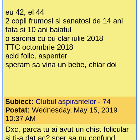
eu 42, el 44
2 copii frumosi si sanatosi de 14 ani
fata si 10 ani baiatul
o sarcina cu ou clar iulie 2018
TTC octombrie 2018
acid folic, aspenter
speram sa vina un bebe, chiar doi
Subiect:
Clubul aspirantelor - 74
Postat:
Wednesday, May 15, 2019
10:37 AM
Dxc, parca tu ai avut un chist folicular
si ti-a dat ac? sper sa nu confund