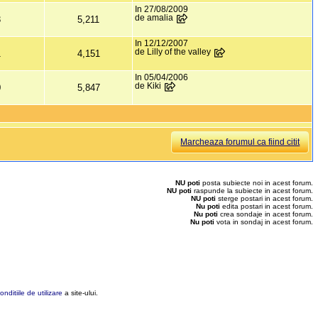
In 27/08/2009
de amalia
3
5,211
In 12/12/2007
de Lilly of the valley
1
4,151
In 05/04/2006
de Kiki
0
5,847
Marcheaza forumul ca fiind citit
NU poti
posta subiecte noi in acest forum.
NU poti
raspunde la subiecte in acest forum.
NU poti
sterge postari in acest forum.
Nu poti
edita postari in acest forum.
Nu poti
crea sondaje in acest forum.
Nu poti
vota in sondaj in acest forum.
onditiile de utilizare
a site-ului.