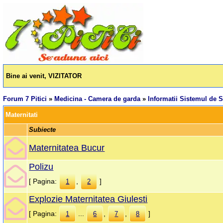
Bine ai venit, VIZITATOR
Forum 7 Pitici
»
Medicina - Camera de garda
»
Informatii Sistemul de S
Maternitati
Subiecte
Maternitatea Bucur
Polizu
[ Pagina:
,
]
1
2
Explozie Maternitatea Giulesti
[ Pagina:
...
,
,
]
1
6
7
8