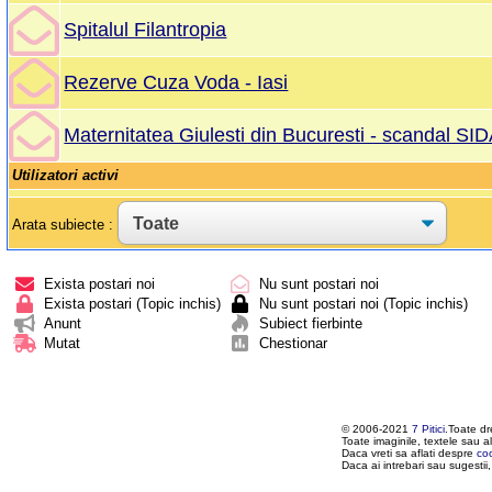
Spitalul Filantropia
Rezerve Cuza Voda - Iasi
Maternitatea Giulesti din Bucuresti - scandal SI
Utilizatori activi
Arata subiecte :
Exista postari noi
Nu sunt postari noi
Exista postari (Topic inchis)
Nu sunt postari noi (Topic inchis)
Anunt
Subiect fierbinte
Mutat
Chestionar
© 2006-2021
7 Pitici
.Toate dr
Toate imaginile, textele sau al
Daca vreti sa aflati despre
co
Daca ai intrebari sau sugestii