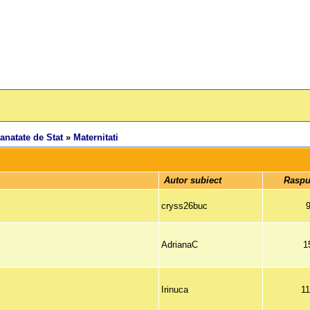
anatate de Stat
»
Maternitati
 Autor subiect 
 Raspu
cryss26buc
AdrianaC
1
Irinuca
1