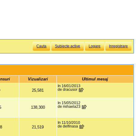
Cauta
Subiecte active
Logare
Inregistrare
nsuri 
 Vizualizari 
Ultimul mesaj
In 16/01/2013
de dracusor
9
25,581
In 15/05/2012
de mihaela23
5
138,300
In 11/10/2010
de delfinasa
18
21,519