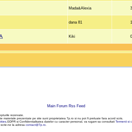
Mada&Alexia
dana 81
DA
Kiki
Main Forum Rss Feed
epturile rezervate.
te materiale prezentate pe site sunt proprietatea 7p.ro si nu pot fi preluate fara acord scris.
okies
,GDPR si Confidentialitatea datelor cu caracter personal, va rugam sa consultati
Termenii si c
, scrie-ne la adresa
contact@7p.ro
.