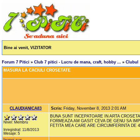
Bine ai venit, VIZITATOR
Forum 7 Pitici
»
Club 7 pitici - Lucru de mana, craft, hobby ...
»
Clubul 
MASURA LA CACIULI CROSETATE
CLAUDIANICA83
Scris:
Friday, November 8, 2013 2:01 AM
BUNA SUNT INCEPATOARE IN ARTA CROSETAT
FORMEAZA AM GASIT CEVA DE GENU SA IMPAR
Nivel: Membru
FETITA MEA CARE ARE CIRCUMFERINTA DE 4
Inregistrat: 11/8/2013
Mesaje: 5
Inapoi sus