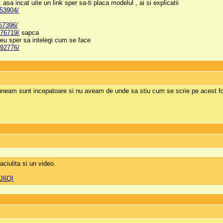
a incat uite un link sper sa-ti placa modelul , ai si explicatii
253904/
267396/
776719/
sapca
 eu sper sa intelegi cum se face
992776/
eam sunt incepatoare si nu aveam de unde sa stiu cum se scrie pe acest foru
ciulita si un video.
4J6QI