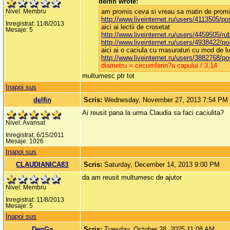
delfin wrote:
am promis ceva si vreau sa matin de promisiu
Nivel: Membru
http://www.liveinternet.ru/users/4113505/p
Inregistrat: 11/8/2013
aici ai lectii de crosetat
Mesaje: 5
http://www.liveinternet.ru/users/4459505/ru
http://www.liveinternet.ru/users/4938422/p
aici ai o caciula cu masuraturi cu mod de l
http://www.liveinternet.ru/users/3882768/p
diametru = circumferin?a capului / 3.14
multumesc ptr tot
Inapoi sus
delfin
Scris:
Wednesday, November 27, 2013 7:54 PM
Ai reusit pana la urma Claudia sa faci caciulita?
Nivel: Avansat
Inregistrat: 6/15/2011
Mesaje: 1026
Inapoi sus
CLAUDIANICA83
Scris:
Saturday, December 14, 2013 9:00 PM
da am reusit multumesc de ajutor
Nivel: Membru
Inregistrat: 11/8/2013
Mesaje: 5
Inapoi sus
DenGa
Scris:
Tuesday, October 28, 2025 11:08 AM