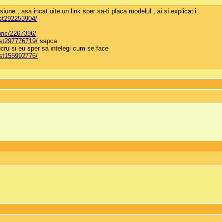
ne , asa incat uite un link sper sa-ti placa modelul , ai si explicatii
ost292253904/
bric/2267396/
ost297776719/
sapca
ucru si eu sper sa intelegi cum se face
ost155992776/