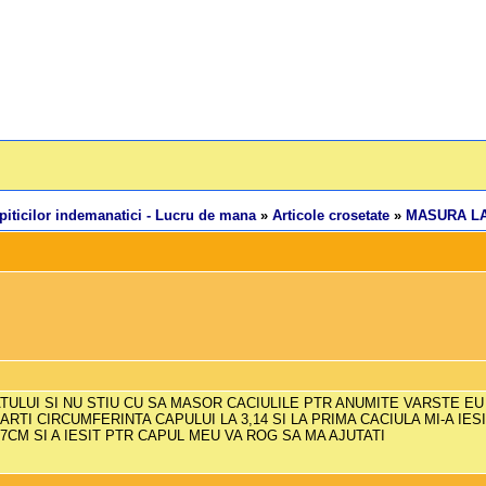
piticilor indemanatici - Lucru de mana
»
Articole crosetate
»
MASURA LA
ULUI SI NU STIU CU SA MASOR CACIULILE PTR ANUMITE VARSTE EU
TI CIRCUMFERINTA CAPULUI LA 3,14 SI LA PRIMA CACIULA MI-A IES
7CM SI A IESIT PTR CAPUL MEU VA ROG SA MA AJUTATI