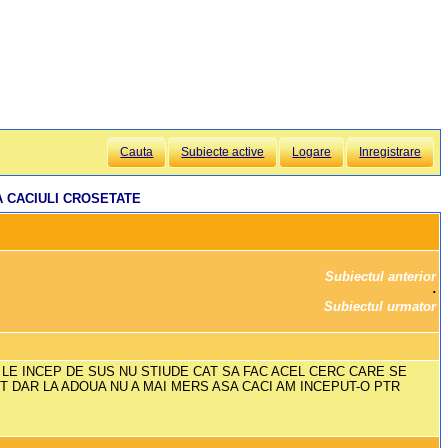
Cauta
Subiecte active
Logare
Inregistrare
 CACIULI CROSETATE
Subiectul anterior
		·

Subiectul urmator
 LE INCEP DE SUS NU STIUDE CAT SA FAC ACEL CERC CARE SE
IT DAR LA ADOUA NU A MAI MERS ASA CACI AM INCEPUT-O PTR