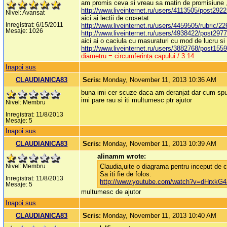
am promis ceva si vreau sa matin de promisiune , as
http://www.liveinternet.ru/users/4113505/post292
Nivel: Avansat
aici ai lectii de crosetat
Inregistrat: 6/15/2011
http://www.liveinternet.ru/users/4459505/rubric/2
Mesaje: 1026
http://www.liveinternet.ru/users/4938422/post297
aici ai o caciula cu masuraturi cu mod de lucru si
http://www.liveinternet.ru/users/3882768/post155
diametru = circumferința capului / 3.14
Inapoi sus
CLAUDIANICA83
Scris:
Monday, November 11, 2013 10:36 AM
buna imi cer scuze daca am deranjat dar cum spun
imi pare rau si iti multumesc ptr ajutor
Nivel: Membru
Inregistrat: 11/8/2013
Mesaje: 5
Inapoi sus
CLAUDIANICA83
Scris:
Monday, November 11, 2013 10:39 AM
alinamm wrote:
Claudia,uite o diagrama pentru inceput de ca
Nivel: Membru
Sa iti fie de folos.
Inregistrat: 11/8/2013
http://www.youtube.com/watch?v=dHrxkG
Mesaje: 5
multumesc de ajutor
Inapoi sus
CLAUDIANICA83
Scris:
Monday, November 11, 2013 10:40 AM