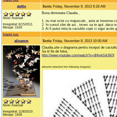
delfin
Scris:
Friday, November 8, 2013 8:26 AM
Buna dimineata Claudia ,
Nivel: Avansat
1 .nu mai scrie cu majuscule , asta ar insemna ca 
Inregistrat: 6/15/2011
2. In cursul zilei de azi , incerc sa te ajut ,daca n
Mesaje: 1026
3. Ai fi putut intra la caciulite copii ci sigur acolo 
Inapoi sus
alinamm
Scris:
Friday, November 8, 2013 10:00 AM
Claudia,uite o diagrama pentru inceput de caciulit
Sa iti fie de folos.
http://www.youtube.com/watch?v=dHrxkG4J6QI
alinamm attached the following image(s):
Nivel: Avansat
Inregistrat: 11/8/2010
Mesaje: 1836