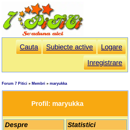
Cauta
Subiecte active
Logare
Inregistrare
Forum 7 Pitici
»
Membri
»
maryukka
		Profil: 
maryukka
Despre
Statistici