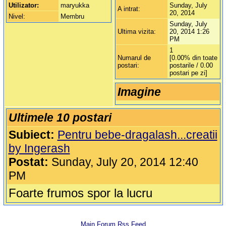
Utilizator:
maryukka
Sunday, July
A intrat:
20, 2014
Nivel:
Membru
Sunday, July
Ultima vizita:
20, 2014 1:26
PM
1
Numarul de
[0.00% din toate
postari:
postarile / 0.00
postari pe zi]
Imagine
Ultimele 10 postari
Subiect:
Pentru bebe-dragalash...creatii
by Ingerash
Postat:
Sunday, July 20, 2014 12:40
PM
Foarte frumos spor la lucru
Main Forum Rss Feed