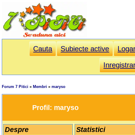
Cauta
Subiecte active
Loga
Inregistra
Forum 7 Pitici
»
Membri
»
maryso
		Profil: 
maryso
Despre
Statistici