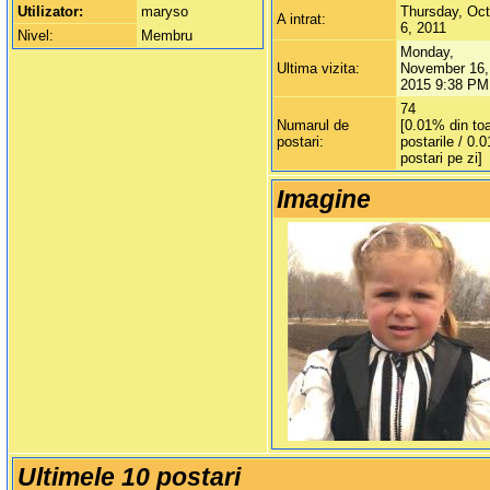
Utilizator:
maryso
Thursday, Oc
A intrat:
6, 2011
Nivel:
Membru
Monday,
Ultima vizita:
November 16,
2015 9:38 PM
74
Numarul de
[0.01% din to
postari:
postarile / 0.0
postari pe zi]
Imagine
Ultimele 10 postari