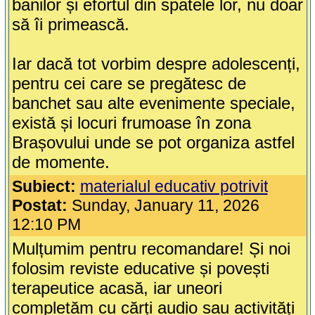
banilor și efortul din spatele lor, nu doar
să îi primească.
Iar dacă tot vorbim despre adolescenți,
pentru cei care se pregătesc de
banchet sau alte evenimente speciale,
există și locuri frumoase în zona
Brașovului unde se pot organiza astfel
de momente.
Subiect:
materialul educativ potrivit
Postat:
Sunday, January 11, 2026
12:10 PM
Mulțumim pentru recomandare! Și noi
folosim reviste educative și povești
terapeutice acasă, iar uneori
completăm cu cărți audio sau activități