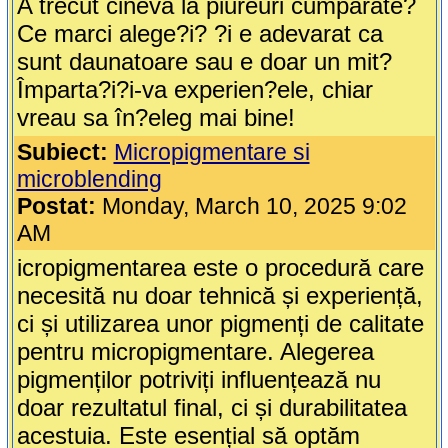
A trecut cineva la piureuri cumparate?
Ce marci alege?i? ?i e adevarat ca
sunt daunatoare sau e doar un mit?
Împarta?i?i-va experien?ele, chiar
vreau sa în?eleg mai bine!
Subiect:
Micropigmentare si
microblending
Postat:
Monday, March 10, 2025 9:02
AM
icropigmentarea este o procedură care
necesită nu doar tehnică și experiență,
ci și utilizarea unor pigmenți de calitate
pentru micropigmentare. Alegerea
pigmenților potriviți influențează nu
doar rezultatul final, ci și durabilitatea
acestuia. Este esențial să optăm