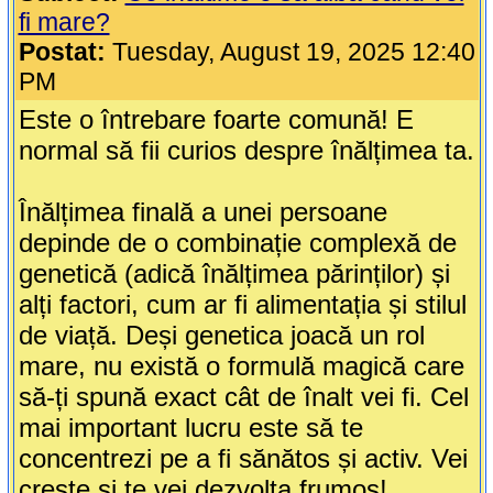
fi mare?
Postat:
Tuesday, August 19, 2025 12:40
PM
Este o întrebare foarte comună! E
normal să fii curios despre înălțimea ta.
Înălțimea finală a unei persoane
depinde de o combinație complexă de
genetică (adică înălțimea părinților) și
alți factori, cum ar fi alimentația și stilul
de viață. Deși genetica joacă un rol
mare, nu există o formulă magică care
să-ți spună exact cât de înalt vei fi. Cel
mai important lucru este să te
concentrezi pe a fi sănătos și activ. Vei
crește și te vei dezvolta frumos!