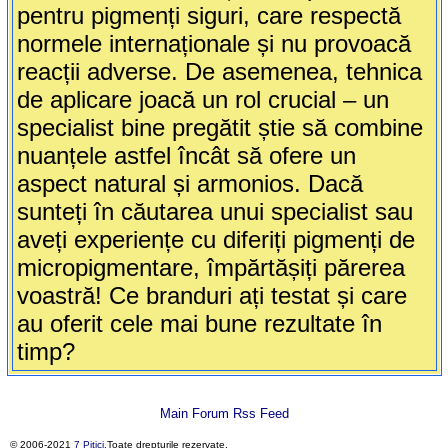
pentru pigmenți siguri, care respectă
normele internaționale și nu provoacă
reacții adverse. De asemenea, tehnica
de aplicare joacă un rol crucial – un
specialist bine pregătit știe să combine
nuanțele astfel încât să ofere un
aspect natural și armonios. Dacă
sunteți în căutarea unui specialist sau
aveți experiențe cu diferiți pigmenți de
micropigmentare, împărtășiți părerea
voastră! Ce branduri ați testat și care
au oferit cele mai bune rezultate în
timp?
Main Forum Rss Feed
© 2006-2021
7 Pitici
.Toate drepturile rezervate.