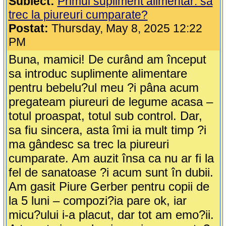
Subiect:
Primul supliment alimentar: sa
trec la piureuri cumparate?
Postat:
Thursday, May 8, 2025 12:22
PM
Buna, mamici! De curând am început
sa introduc suplimente alimentare
pentru bebelu?ul meu ?i pâna acum
pregateam piureuri de legume acasa –
totul proaspat, totul sub control. Dar,
sa fiu sincera, asta îmi ia mult timp ?i
ma gândesc sa trec la piureuri
cumparate. Am auzit însa ca nu ar fi la
fel de sanatoase ?i acum sunt în dubii.
Am gasit Piure Gerber pentru copii de
la 5 luni – compozi?ia pare ok, iar
micu?ului i-a placut, dar tot am emo?ii.