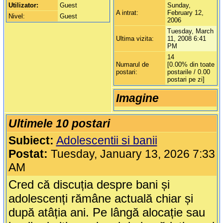
Utilizator:
Guest
Sunday,
A intrat:
February 12,
Nivel:
Guest
2006
Tuesday, March
Ultima vizita:
11, 2008 6:41
PM
14
Numarul de
[0.00% din toate
postari:
postarile / 0.00
postari pe zi]
Imagine
Ultimele 10 postari
Subiect:
Adolescentii si banii
Postat:
Tuesday, January 13, 2026 7:33
AM
Cred că discuția despre bani și
adolescenți rămâne actuală chiar și
după atâția ani. Pe lângă alocație sau