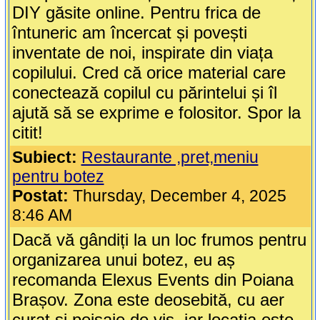
DIY găsite online. Pentru frica de
întuneric am încercat și povești
inventate de noi, inspirate din viața
copilului. Cred că orice material care
conectează copilul cu părintelui și îl
ajută să se exprime e folositor. Spor la
citit!
Subiect:
Restaurante ,pret,meniu
pentru botez
Postat:
Thursday, December 4, 2025
8:46 AM
Dacă vă gândiți la un loc frumos pentru
organizarea unui botez, eu aș
recomanda Elexus Events din Poiana
Brașov. Zona este deosebită, cu aer
curat și peisaje de vis, iar locația este