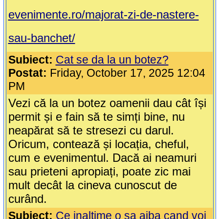
evenimente.ro/majorat-zi-de-nastere-
sau-banchet/
Subiect:
Cat se da la un botez?
Postat:
Friday, October 17, 2025 12:04
PM
Vezi că la un botez oamenii dau cât își
permit și e fain să te simți bine, nu
neapărat să te stresezi cu darul.
Oricum, contează și locația, cheful,
cum e evenimentul. Dacă ai neamuri
sau prieteni apropiați, poate zic mai
mult decât la cineva cunoscut de
curând.
Subiect:
Ce inaltime o sa aiba cand voi