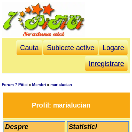
Cauta
Subiecte active
Logare
Inregistrare
Forum 7 Pitici
»
Membri
»
marialucian
		Profil: 
marialucian
Despre
Statistici