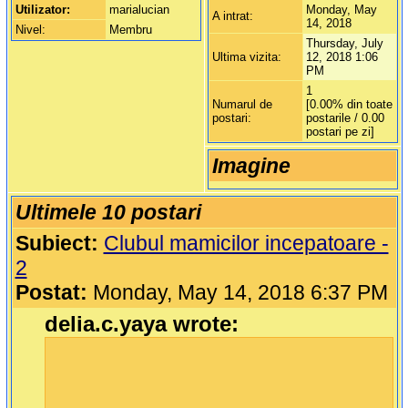
Utilizator:
marialucian
Monday, May
A intrat:
14, 2018
Nivel:
Membru
Thursday, July
Ultima vizita:
12, 2018 1:06
PM
1
Numarul de
[0.00% din toate
postari:
postarile / 0.00
postari pe zi]
Imagine
Ultimele 10 postari
Subiect:
Clubul mamicilor incepatoare -
2
Postat:
Monday, May 14, 2018 6:37 PM
delia.c.yaya wrote: