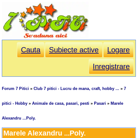
Cauta
Subiecte active
Logare
Inregistrare
Forum 7 Pitici
»
Club 7 pitici - Lucru de mana, craft, hobby ...
»
7
pitici - Hobby
»
Animale de casa, pasari, pesti
»
Pasari
»
Marele
Alexandru ...Poly.
Marele Alexandru ...Poly.