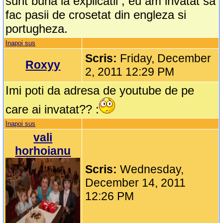
sunt buna la explicatii , eu am invatat sa
fac pasii de crosetat din engleza si
portugheza.
Inapoi sus
Scris:
Friday, December
Roxyy
2, 2011 12:29 PM
Imi poti da adresa de youtube de pe
care ai invatat?? :
Inapoi sus
vali
horhoianu
Scris:
Wednesday,
December 14, 2011
12:26 PM