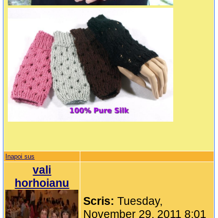
Inapoi sus
vali
horhoianu
Scris:
Tuesday,
November 29, 2011 8:01