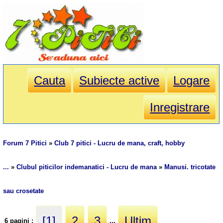
Cauta
Subiecte active
Logare
Inregistrare
Forum 7 Pitici
»
Club 7 pitici - Lucru de mana, craft, hobby
...
»
Clubul piticilor indemanatici - Lucru de mana
»
Manusi. tricotate
sau crosetate
[1]
2
3
Ultim
6 pagini :
...