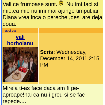
Vali ce frumoase sunt.
Nu imi faci si
mie,ca mie nu imi mai ajunge timpul,iar
Diana vrea inca o pereche ,desi are deja
doua.
Inapoi sus
vali
horhoianu
Scris:
Wednesday,
December 14, 2011 2:15
PM
Mirela ti-as face daca am fi pe-
aproape!hai ca nu-i greu si se fac
repede....