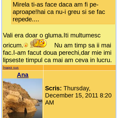
Mirela ti-as face daca am fi pe-
aproape!hai ca nu-i greu si se fac
repede....
Vali era doar o gluma.Iti multumesc
oricum.
Nu am timp sa ii mai
fac.I-am facut doua perechi,dar mie imi
lipseste timpul ca mai am ceva in lucru.
Inapoi sus
Ana
Scris:
Thursday,
December 15, 2011 8:20
AM