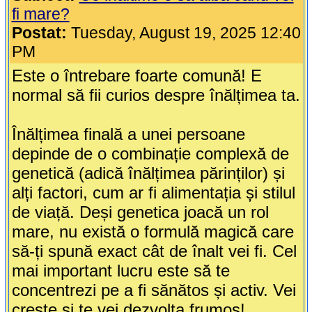
fi mare?
Postat:
Tuesday, August 19, 2025 12:40
PM
Este o întrebare foarte comună! E
normal să fii curios despre înălțimea ta.
Înălțimea finală a unei persoane
depinde de o combinație complexă de
genetică (adică înălțimea părinților) și
alți factori, cum ar fi alimentația și stilul
de viață. Deși genetica joacă un rol
mare, nu există o formulă magică care
să-ți spună exact cât de înalt vei fi. Cel
mai important lucru este să te
concentrezi pe a fi sănătos și activ. Vei
crește și te vei dezvolta frumos!