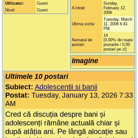
Utilizator:
Guest
Sunday,
A intrat:
February 12,
Nivel:
Guest
2006
Tuesday, March
Ultima vizita:
11, 2008 6:41
PM
14
Numarul de
[0.00% din toate
postari:
postarile / 0.00
postari pe zi]
Imagine
Ultimele 10 postari
Subiect:
Adolescentii si banii
Postat:
Tuesday, January 13, 2026 7:33
AM
Cred că discuția despre bani și
adolescenți rămâne actuală chiar și
după atâția ani. Pe lângă alocație sau