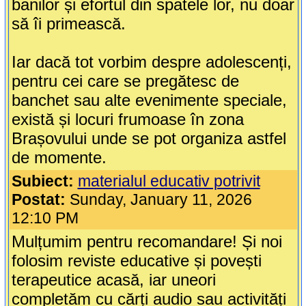
banilor și efortul din spatele lor, nu doar
să îi primească.
Iar dacă tot vorbim despre adolescenți,
pentru cei care se pregătesc de
banchet sau alte evenimente speciale,
există și locuri frumoase în zona
Brașovului unde se pot organiza astfel
de momente.
Subiect:
materialul educativ potrivit
Postat:
Sunday, January 11, 2026
12:10 PM
Mulțumim pentru recomandare! Și noi
folosim reviste educative și povești
terapeutice acasă, iar uneori
completăm cu cărți audio sau activități