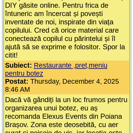
DIY găsite online. Pentru frica de
întuneric am încercat și povești
inventate de noi, inspirate din viața
copilului. Cred că orice material care
conectează copilul cu părintelui și îl
ajută să se exprime e folositor. Spor la
citit!
Subiect:
Restaurante ,pret,meniu
pentru botez
Postat:
Thursday, December 4, 2025
8:46 AM
Dacă vă gândiți la un loc frumos pentru
organizarea unui botez, eu aș
recomanda Elexus Events din Poiana
Brașov. Zona este deosebită, cu aer
curat și peisaje de vis, iar locația este