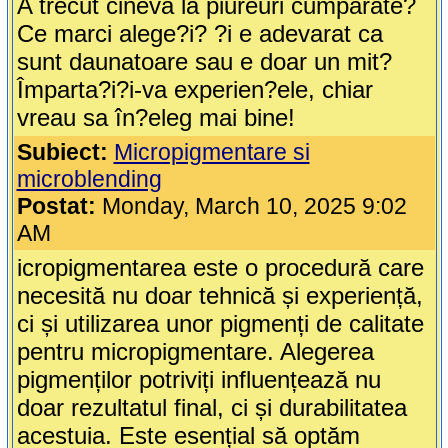
A trecut cineva la piureuri cumparate?
Ce marci alege?i? ?i e adevarat ca
sunt daunatoare sau e doar un mit?
Împarta?i?i-va experien?ele, chiar
vreau sa în?eleg mai bine!
Subiect:
Micropigmentare si
microblending
Postat:
Monday, March 10, 2025 9:02
AM
icropigmentarea este o procedură care
necesită nu doar tehnică și experiență,
ci și utilizarea unor pigmenți de calitate
pentru micropigmentare. Alegerea
pigmenților potriviți influențează nu
doar rezultatul final, ci și durabilitatea
acestuia. Este esențial să optăm