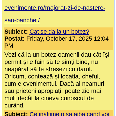
evenimente.ro/majorat-zi-de-nastere-
sau-banchet/
Subiect:
Cat se da la un botez?
Postat:
Friday, October 17, 2025 12:04
PM
Vezi că la un botez oamenii dau cât își
permit și e fain să te simți bine, nu
neapărat să te stresezi cu darul.
Oricum, contează și locația, cheful,
cum e evenimentul. Dacă ai neamuri
sau prieteni apropiați, poate zic mai
mult decât la cineva cunoscut de
curând.
Subiect:
Ce inaltime o sa aiba cand voi