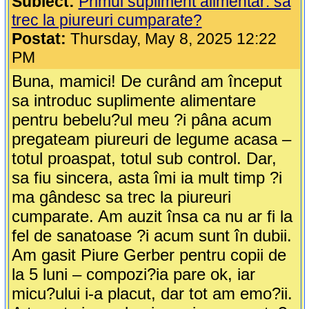
Subiect:
Primul supliment alimentar: sa
trec la piureuri cumparate?
Postat:
Thursday, May 8, 2025 12:22
PM
Buna, mamici! De curând am început
sa introduc suplimente alimentare
pentru bebelu?ul meu ?i pâna acum
pregateam piureuri de legume acasa –
totul proaspat, totul sub control. Dar,
sa fiu sincera, asta îmi ia mult timp ?i
ma gândesc sa trec la piureuri
cumparate. Am auzit însa ca nu ar fi la
fel de sanatoase ?i acum sunt în dubii.
Am gasit Piure Gerber pentru copii de
la 5 luni – compozi?ia pare ok, iar
micu?ului i-a placut, dar tot am emo?ii.