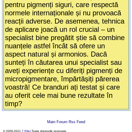
pentru pigmenți siguri, care respectă
normele internaționale și nu provoacă
reacții adverse. De asemenea, tehnica
de aplicare joacă un rol crucial – un
specialist bine pregătit știe să combine
nuanțele astfel încât să ofere un
aspect natural și armonios. Dacă
sunteți în căutarea unui specialist sau
aveți experiențe cu diferiți pigmenți de
micropigmentare, împărtășiți părerea
voastră! Ce branduri ați testat și care
au oferit cele mai bune rezultate în
timp?
Main Forum Rss Feed
© 2006-2021
7 Pitici
.Toate drepturile rezervate.