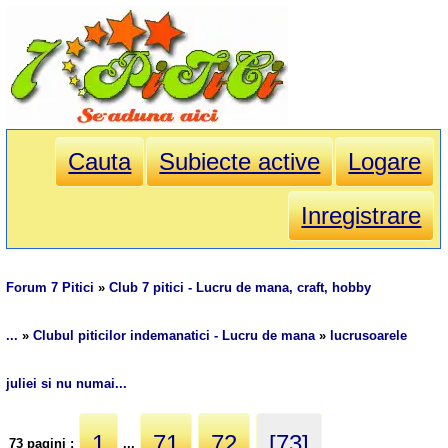
Cauta
Subiecte active
Logare
Inregistrare
Forum 7 Pitici
»
Club 7 pitici - Lucru de mana, craft, hobby
...
»
Clubul piticilor indemanatici - Lucru de mana
»
lucrusoarele
juliei si nu numai...
1
71
72
[73]
73 pagini :
...