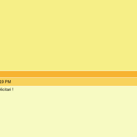
:19 PM
icitari !