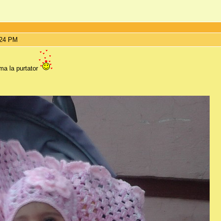
:24 PM
rma la purtator