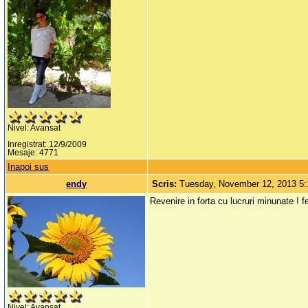
Nivel: Avansat
Inregistrat: 12/9/2009
Mesaje: 4771
Inapoi sus
endy
Scris:
Tuesday, November 12, 2013 5
Revenire in forta cu lucruri minunate ! fel
Nivel: Avansat