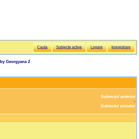
Cauta
Subiecte active
Logare
Inregistrare
 by Georgyana 2
Subiectul anterior
		·

Subiectul urmator