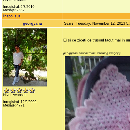
Inregistrat: 6/8/2010
Mesaje: 2562
Inapoi sus
georgyana
Scris:
Tuesday, November 12, 2013 5
Ei si ce ziceti de trusoul facut mai in u
georgyana attached the following image(s):
Nivel: Avansat
Inregistrat: 12/9/2009
Mesaje: 4771