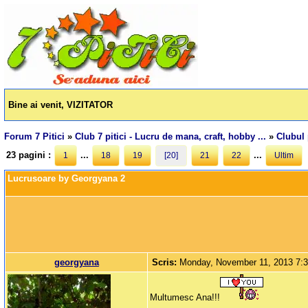
Bine ai venit, VIZITATOR
Forum 7 Pitici
»
Club 7 pitici - Lucru de mana, craft, hobby ...
»
Clubul 
23 pagini :
...
...
1
18
19
[20]
21
22
Ultim
Lucrusoare by Georgyana 2
georgyana
Scris:
Monday, November 11, 2013 7:
Multumesc Ana!!!