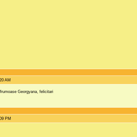
:20 AM
frumoase Georgyana, felicitari
:09 PM