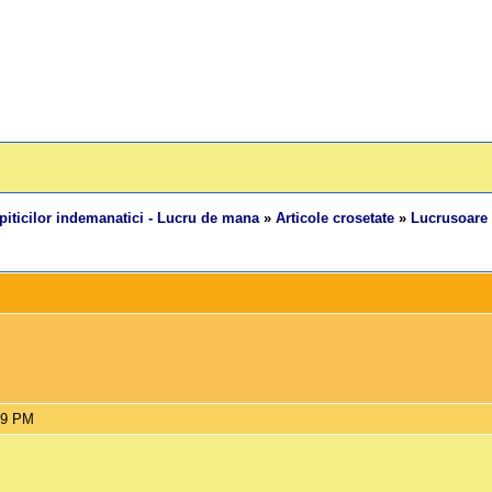
piticilor indemanatici - Lucru de mana
»
Articole crosetate
»
Lucrusoare
39 PM