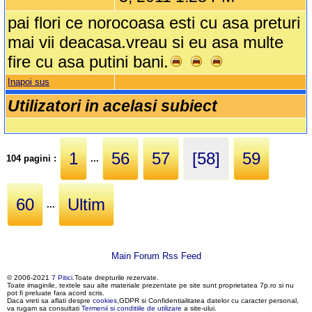
pai flori ce norocoasa esti cu asa preturi
mai vii deacasa.vreau si eu asa multe
fire cu asa putini bani.
Inapoi sus
Utilizatori in acelasi subiect
1
56
57
[58]
59
104 pagini :
...
60
Ultim
...
Main Forum Rss Feed
© 2006-2021
7 Pitici
.Toate drepturile rezervate.
Toate imaginile, textele sau alte materiale prezentate pe site sunt proprietatea 7p.ro si nu
pot fi preluate fara acord scris.
Daca vreti sa aflati despre
cookies
,GDPR si Confidentialitatea datelor cu caracter personal,
va rugam sa consultati
Termenii si conditiile de utilizare
a site-ului.