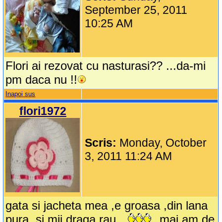
September 25, 2011
10:25 AM
Flori ai rezovat cu nasturasi?? ...da-mi
pm daca nu !!
Inapoi sus
flori1972
Scris:
Monday, October
3, 2011 11:24 AM
gata si jacheta mea ,e groasa ,din lana
pura ,si mii draga rau
mai am de