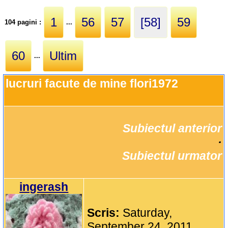
1
56
57
[58]
59
104 pagini :
...
60
Ultim
...
lucruri facute de mine flori1972
Subiectul anterior
		·

Subiectul urmator
ingerash
Scris:
Saturday,
September 24, 2011