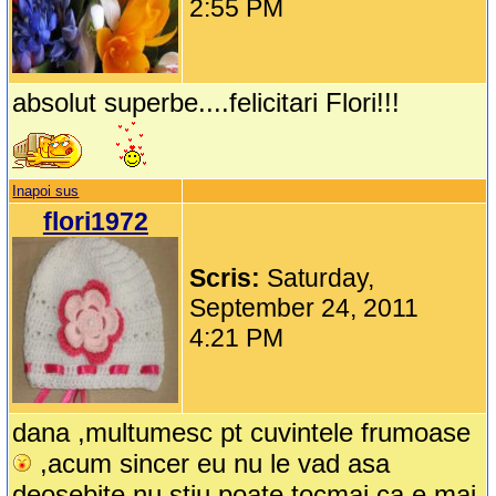
2:55 PM
absolut superbe....felicitari Flori!!!
Inapoi sus
flori1972
Scris:
Saturday,
September 24, 2011
4:21 PM
dana ,multumesc pt cuvintele frumoase
,acum sincer eu nu le vad asa
deosebite nu stiu poate tocmai ca e mai